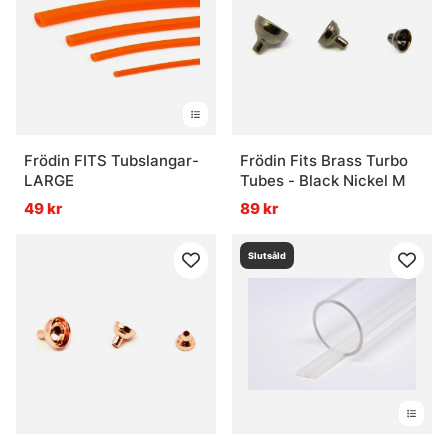
Frödin FITS Tubslangar-
Frödin Fits Brass Turbo
LARGE
Tubes - Black Nickel M
49 kr
89 kr
Slutsåld