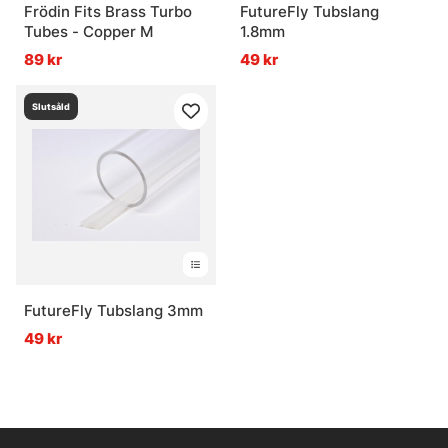
Frödin Fits Brass Turbo
FutureFly Tubslang
Tubes - Copper M
1.8mm
89 kr
49 kr
Slutsåld
FutureFly Tubslang 3mm
49 kr