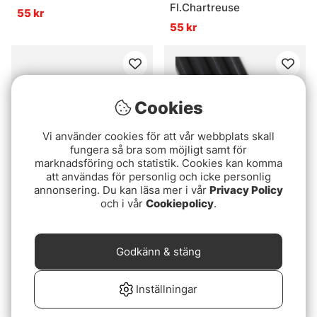
Fl.Chartreuse
55 kr
55 kr
Cookies
Vi använder cookies för att vår webbplats skall
fungera så bra som möjligt samt för
marknadsföring och statistik. Cookies kan komma
att användas för personlig och icke personlig
annonsering. Du kan läsa mer i vår
Privacy Policy
Betyg:
4.5 utav 5 stjär
(2)
och i vår
Cookiepolicy
.
US Tube 10mm - Fluo
Pro Predator Tube XL
Orange
(4,8mm)
55 kr
Godkänn & stäng
49 kr
Inställningar