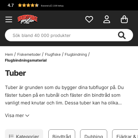
Fri frakt över 6
etyg
Hem
Fiskemetoder
Flugfiske
Flugbindning
Flugbindningsmaterial
Tuber
Tuber är grunden som du bygger dina tubflugor på. Du
fäster tuben på en tubnål och fäster din bindtråd som
vanligt med knutar och lim. Dessa tuber kan ha olika
former, färger och dimensioner. Hos oss har vi valt ut de
Visa mer
tuber vi tror mest på och som lockar dig som vill binda
exempelvis laxflugor, havsöringsflugor och gäddflugor på
tub.
Kategorier
Bindtråd
Dubbing
Fjädrar &