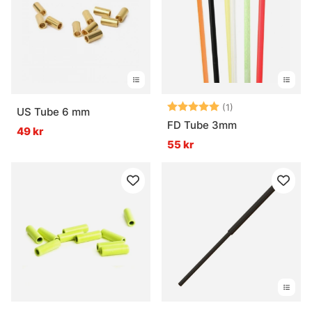
Betyg:
5.0 utav 5 stjär
(1)
US Tube 6 mm
FD Tube 3mm
49 kr
55 kr