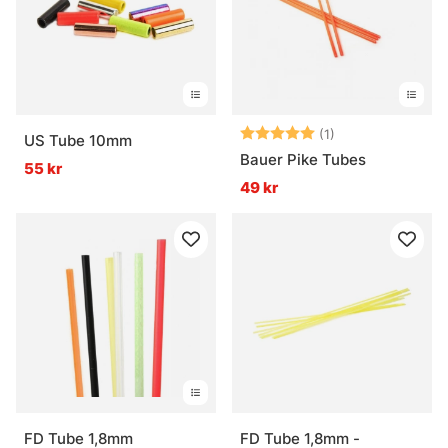
Betyg:
5.0 utav 5 stjär
(1)
US Tube 10mm
Bauer Pike Tubes
55 kr
49 kr
FD Tube 1,8mm
FD Tube 1,8mm -