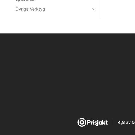
Övriga Verktyg
4,8
av
5