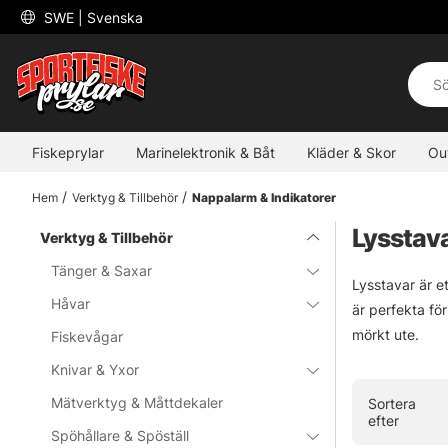
 SWE 
| Svenska
Fiskeprylar
Marinelektronik & Båt
Kläder & Skor
Ou
Hem
Verktyg & Tillbehör
Nappalarm & Indikatorer
Lysstav
Verktyg & Tillbehör
Tänger & Saxar
Lysstavar är e
Håvar
är perfekta för
mörkt ute.
Fiskevågar
Knivar & Yxor
Mätverktyg & Måttdekaler
Sortera
efter
Spöhållare & Spöställ