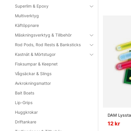
Superlim & Epoxy
Multiverktyg
Käftöppnare
Mäskningsverktyg & Tillbehör
Rod Pods, Rod Rests & Banksticks
Kastnät & Mörtstugor
Fisksumpar & Keepnet
Vågsäckar & Slings
Avkrokningsmattor
Bait Boats
Lip-Grips
Huggkrokar
DAM Lyssta
Driftankare
12 kr