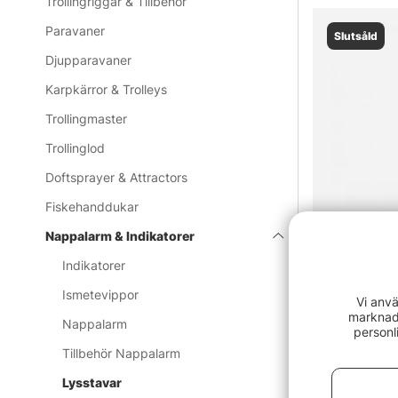
Trollingriggar & Tillbehör
Paravaner
Slutsåld
Djupparavaner
Karpkärror & Trolleys
Trollingmaster
Trollinglod
Doftsprayer & Attractors
Fiskehanddukar
Nappalarm & Indikatorer
Indikatorer
Ismetevippor
Vi anvä
Lysstavar
marknads
Nappalarm
personl
9 kr
Tillbehör Nappalarm
Lysstavar