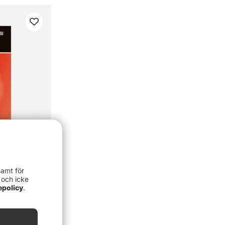
samt för
0-pack)
 och icke
epolicy
.