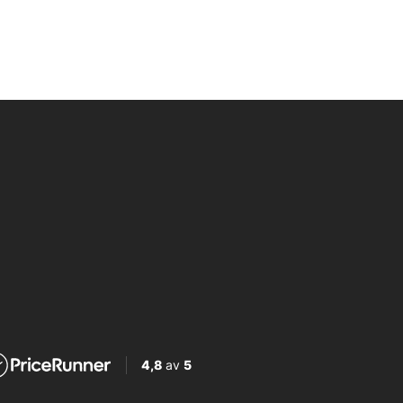
4,8
av
5