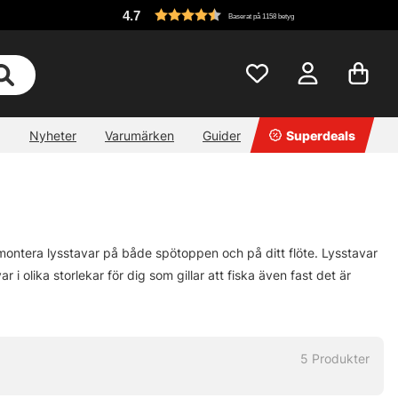
4.7
Baserat på 1158 betyg
Nyheter
Varumärken
Guider
Superdeals
montera lysstavar på både spötoppen och på ditt flöte. Lysstavar
r i olika storlekar för dig som gillar att fiska även fast det är
5
Produkter