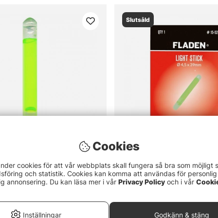
Slutsåld
Cookies
nder cookies för att vår webbplats skall fungera så bra som möjligt 
Fladen Lysstav 4.5x39mm (1
föring och statistik. Cookies kan komma att användas för personlig
ig annonsering. Du kan läsa mer i vår
Privacy Policy
och i vår
Cooki
16 kr
Inställningar
Godkänn & stäng