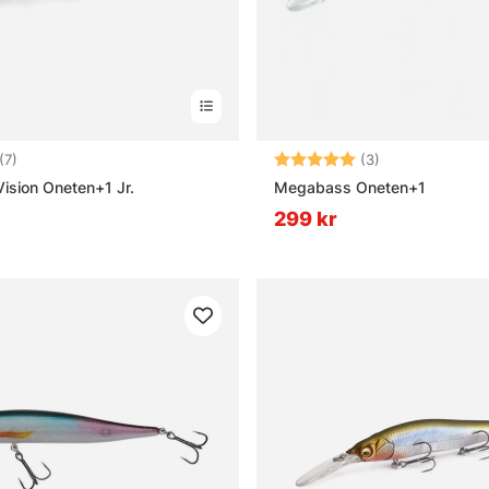
5.0 utav 5 stjärnor
Betyg:
5.0 utav 5 stjä
(7)
(3)
sion Oneten+1 Jr.
Megabass Oneten+1
299 kr