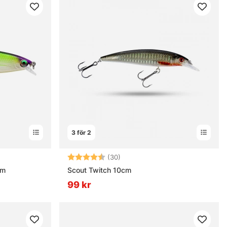
3 för 2
ärnor
Betyg:
4.8 utav 5 stjärnor
(30)
cm
Scout Twitch 10cm
99 kr