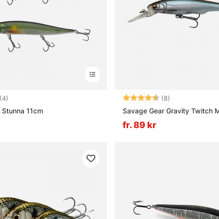
5.0 utav 5 stjärnor
Betyg:
4.8 utav 5 stjä
(4)
(8)
X Stunna 11cm
Savage Gear Gravity Twitch 
fr. 89 kr