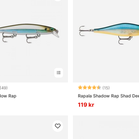
4.5 utav 5 stjärnor
Betyg:
4.5 utav 5 stj
(49)
(15)
dow Rap
Rapala Shadow Rap Shad De
119 kr