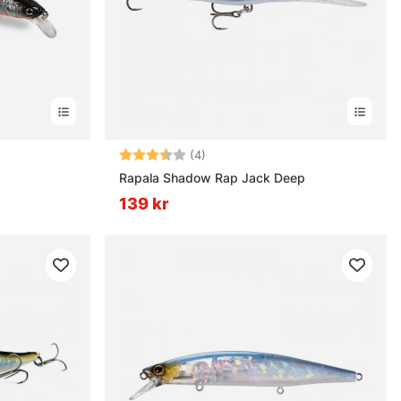
rnor
Betyg:
3.3 utav 5 stjärnor
(4)
Rapala Shadow Rap Jack Deep
139 kr