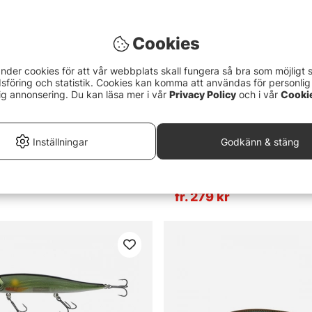
Cookies
nder cookies för att vår webbplats skall fungera så bra som möjligt 
föring och statistik. Cookies kan komma att användas för personlig
ig annonsering. Du kan läsa mer i vår
Privacy Policy
och i vår
Cooki
Inställningar
Godkänn & stäng
4.9 utav 5 stjärnor
Betyg:
5.0 utav 5 stjä
(9)
(4)
ision Xtreme Mavrik 11cm, 14g
Megabass Vision Oneten Jr
fr. 279 kr