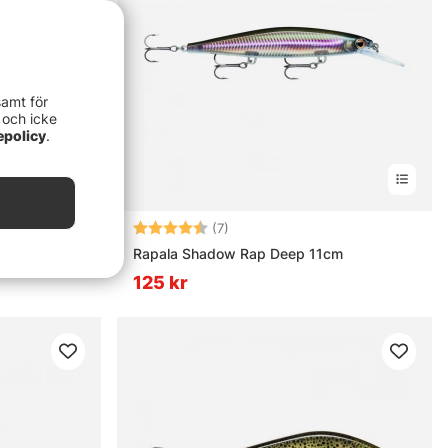
samt för
 och icke
epolicy
.
rnor
Betyg:
4.9 utav 5 stjärnor
(7)
Rapala Shadow Rap Deep 11cm
125 kr