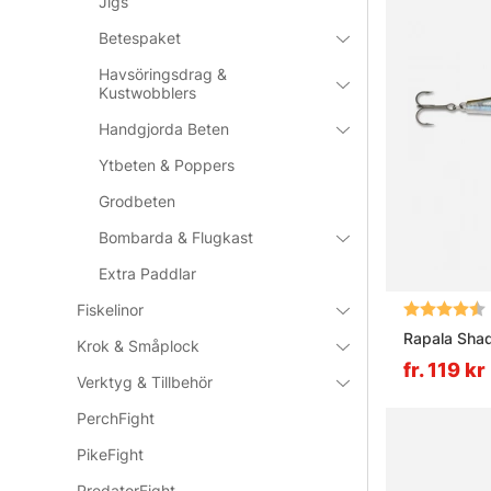
Jigs
Betespaket
Havsöringsdrag &
Kustwobblers
Handgjorda Beten
Ytbeten & Poppers
Grodbeten
Bombarda & Flugkast
Extra Paddlar
Betyg:
Fiskelinor
Rapala Sha
Krok & Småplock
fr. 119 kr
Verktyg & Tillbehör
PerchFight
PikeFight
PredatorFight