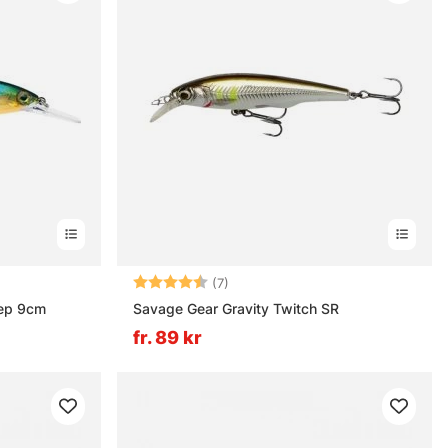
ärnor
Betyg:
4.6 utav 5 stjärnor
(7)
ep 9cm
Savage Gear Gravity Twitch SR
fr. 89 kr