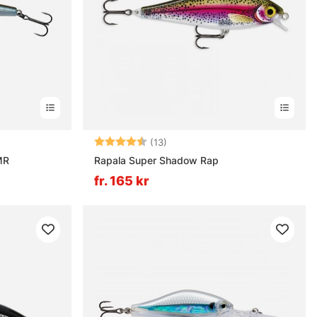
rnor
Betyg:
4.8 utav 5 stjärnor
(13)
MR
Rapala Super Shadow Rap
fr. 165 kr