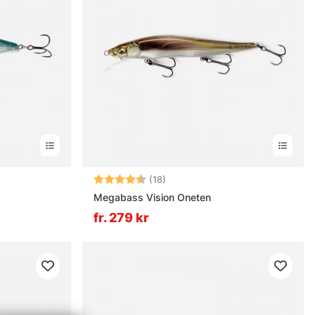
ärnor
Betyg:
4.6 utav 5 stjärnor
(18)
Megabass Vision Oneten
fr. 279 kr