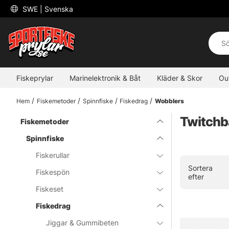
 SWE 
| Svenska
Fiskeprylar
Marinelektronik & Båt
Kläder & Skor
Ou
Hem
Fiskemetoder
Spinnfiske
Fiskedrag
Wobblers
Twitchb
Fiskemetoder
Spinnfiske
Fiskerullar
Sortera
Fiskespön
efter
Fiskeset
Fiskedrag
Jiggar & Gummibeten