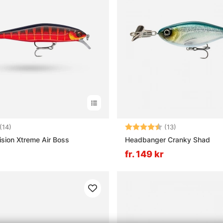
4.5 utav 5 stjärnor
Betyg:
4.4 utav 5 stj
(14)
(13)
ision Xtreme Air Boss
Headbanger Cranky Shad
fr. 149 kr