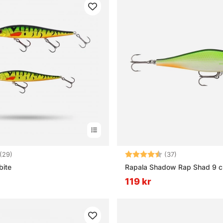
4.2 utav 5 stjärnor
Betyg:
4.4 utav 5 stj
(29)
(37)
bite
Rapala Shadow Rap Shad 9 
119 kr