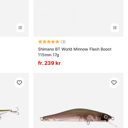
rnor
Betyg:
5.0 utav 5 stjärnor
(3)
Shimano BT World Minnow Flash Boost
115mm 17g
fr. 239 kr