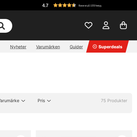
4.7
Baserat på 1153 betyg
Nyheter
Varumärken
Guider
Superdeals
Varumärke
Pris
75
Produkter