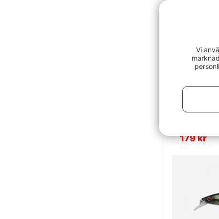
Vi anvä
marknads
personl
Betyg:
Rapala Prec
179 kr