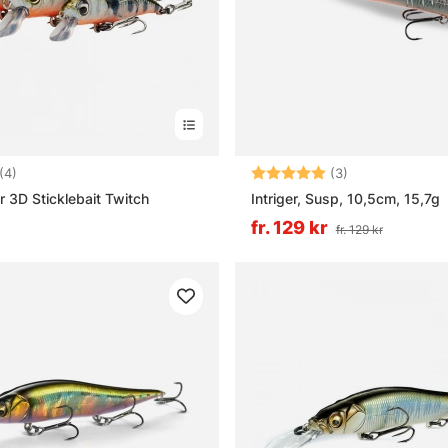
5.0 utav 5 stjärnor
Betyg:
5.0 utav 5 stjä
(4)
(3)
 3D Sticklebait Twitch
Intriger, Susp, 10,5cm, 15,7g
fr. 129 kr
fr. 129 kr