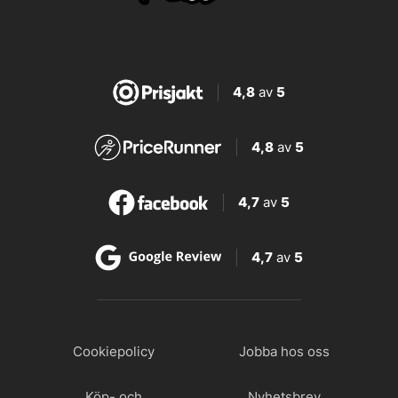
4,8
av
5
4,8
av
5
4,7
av
5
4,7
av
5
Cookiepolicy
Jobba hos oss
Köp- och
Nyhetsbrev