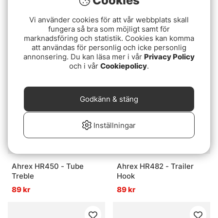
Cookies
Vi använder cookies för att vår webbplats skall
Ahrex NS172 - Curved
Ahrex NS182 - Trailer
fungera så bra som möjligt samt för
Gammarus
Hook
marknadsföring och statistik. Cookies kan komma
89 kr
89 kr
att användas för personlig och icke personlig
annonsering. Du kan läsa mer i vår
Privacy Policy
och i vår
Cookiepolicy
.
Godkänn & stäng
Inställningar
Ahrex HR450 - Tube
Ahrex HR482 - Trailer
Treble
Hook
89 kr
89 kr