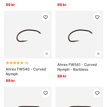
89 kr
89 kr
Betyg:
5.0 utav 5 stjärnor
(1)
Ahrex FW541 - Curved
Ahrex FW540 - Curved
Nymph - Barbless
Nymph
89 kr
89 kr