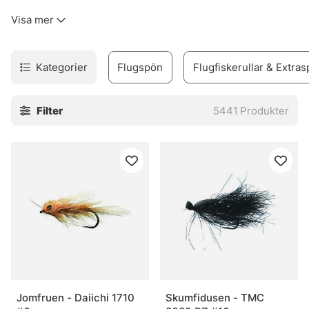
kinkigt. Sortimentet täcker allt från flugfiskespön, rullar
Visa mer
och linor till flugor, flugbindningsmaterial, vadare och set
för den som vill komma igång utan krångel.
Urvalet är byggt för verkligt fiske. Inte prydnad. Därför
Kategorier
Flugspön
Flugfiskerullar & Extras
finns produkter för både erfarna flugfiskare och nybörjare
som vill undvika felköp redan från start. Märken som
Filter
5441
Produkter
Vision, Simms, Patagonia, A.Jensen, Sage, RIO, Loop,
Guideline och Pool 12 finns med, eftersom de ofta
levererar när det blir blött, blåsigt och lite stökigt. Sånt
väger tungt.
I webbshoppen och i butiken i Stockholm finns också råd
som faktiskt går att använda vid älven. Och den nya Fly
Shop på Hornsgatan 148 är väl värd ett besök för den som
vill se prylarna på nära håll och känna skillnaden mellan
olika delar innan säsongen drar igång på allvar.
» Tillbaka till fiskemetoder
Jomfruen - Daiichi 1710
Skumfidusen - TMC