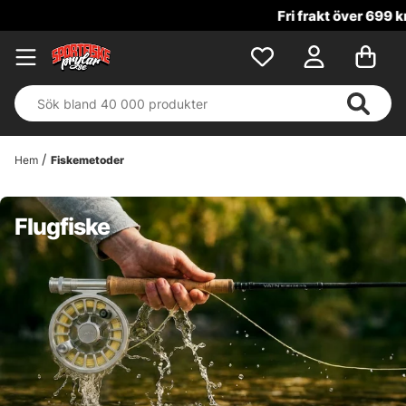
Fri frakt över 699 kr!
Hem
Fiskemetoder
Flugfiske