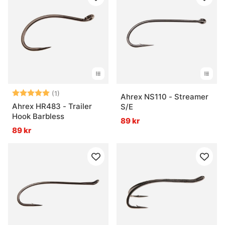
Betyg:
5.0 utav 5 stjärnor
(1)
Ahrex NS110 - Streamer
Ahrex HR483 - Trailer
S/E
Hook Barbless
89 kr
89 kr