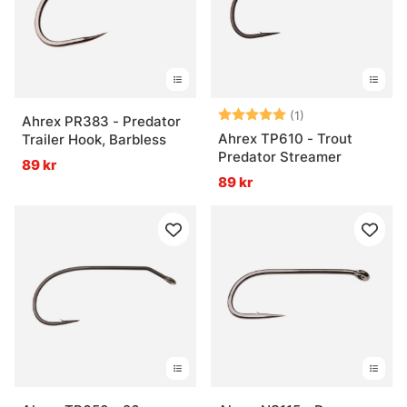
Betyg:
5.0 utav 5 stjär
(1)
Ahrex PR383 - Predator
Ahrex TP610 - Trout
Trailer Hook, Barbless
Predator Streamer
89 kr
89 kr