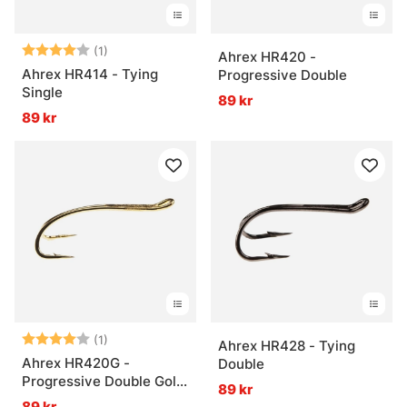
Betyg:
4.0 utav 5 stjärnor
(1)
Ahrex HR420 -
Ahrex HR414 - Tying
Progressive Double
Single
89 kr
89 kr
Betyg:
4.0 utav 5 stjärnor
(1)
Ahrex HR428 - Tying
Ahrex HR420G -
Double
Progressive Double Gold
89 kr
Finish
89 kr