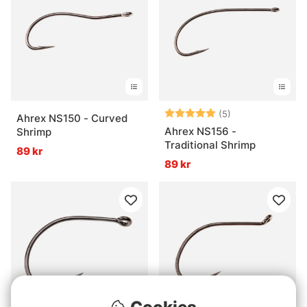
Betyg:
5.0 utav 5 stjär
(5)
Ahrex NS150 - Curved
Ahrex NS156 -
Shrimp
Traditional Shrimp
89 kr
89 kr