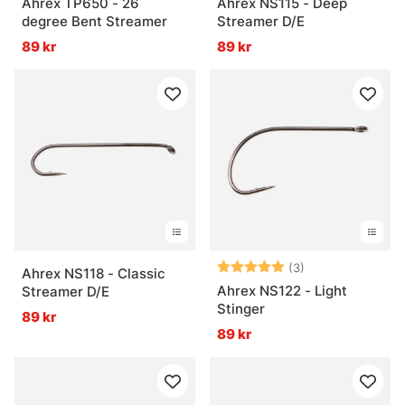
Ahrex TP650 - 26
Ahrex NS115 - Deep
degree Bent Streamer
Streamer D/E
89 kr
89 kr
Betyg:
5.0 utav 5 stjär
(3)
Ahrex NS118 - Classic
Ahrex NS122 - Light
Streamer D/E
Stinger
89 kr
89 kr