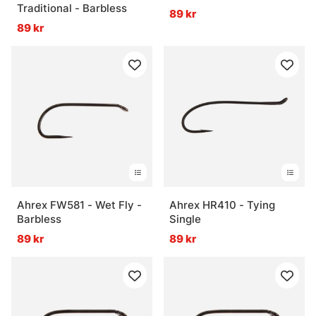
Traditional - Barbless
89 kr
89 kr
Ahrex FW581 - Wet Fly -
Ahrex HR410 - Tying
Barbless
Single
89 kr
89 kr