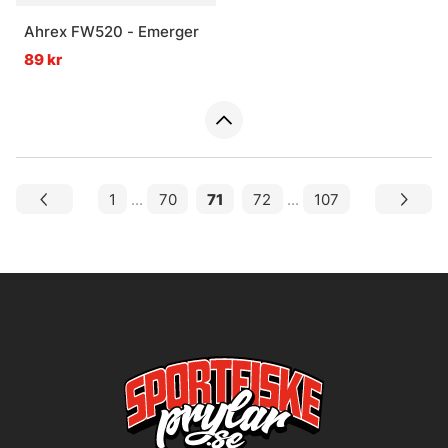
Ahrex FW520 - Emerger
89 kr
1
...
70
71
72
...
107