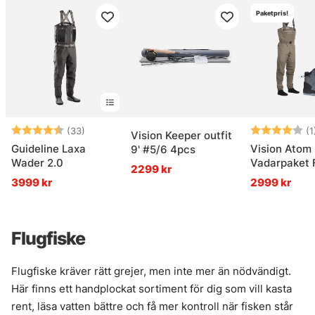
Paketpris!
Betyg:
4.6 utav 5 stjärnor
Betyg:
(33)
(1
Vision Keeper outfit
Guideline Laxa
Vision Atom
9' #5/6 4pcs
Wader 2.0
Vadarpaket F
2299 kr
3999 kr
2999 kr
Flugfiske
Flugfiske kräver rätt grejer, men inte mer än nödvändigt.
Här finns ett handplockat sortiment för dig som vill kasta
rent, läsa vatten bättre och få mer kontroll när fisken står