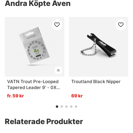
Andra Köpte Även
VATN Trout Pre-Looped
Troutland Black Nipper
Tapered Leader 9' - 0X
0,28mm
fr. 59 kr
69 kr
Relaterade Produkter