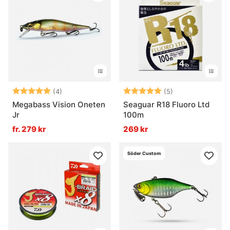
Betyg:
5.0 utav 5 stjärnor
Betyg:
5.0 utav 5 stjär
(4)
(5)
Megabass Vision Oneten
Seaguar R18 Fluoro Ltd
Jr
100m
fr. 279 kr
269 kr
Söder Custom