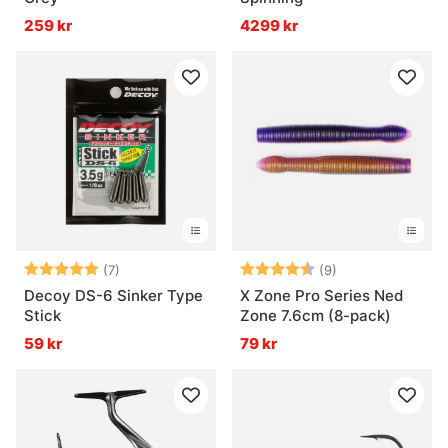
259 kr
4299 kr
Betyg:
5.0 utav 5 stjärnor
Betyg:
4.6 utav 5 stjär
(7)
(9)
Decoy DS-6 Sinker Type
X Zone Pro Series Ned
Stick
Zone 7.6cm (8-pack)
59 kr
79 kr