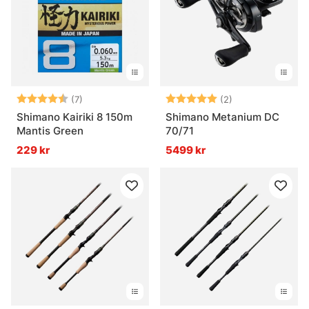
Betyg:
4.6 utav 5 stjärnor
Betyg:
5.0 utav 5 stjär
(7)
(2)
Shimano Kairiki 8 150m
Shimano Metanium DC
Mantis Green
70/71
229 kr
5499 kr