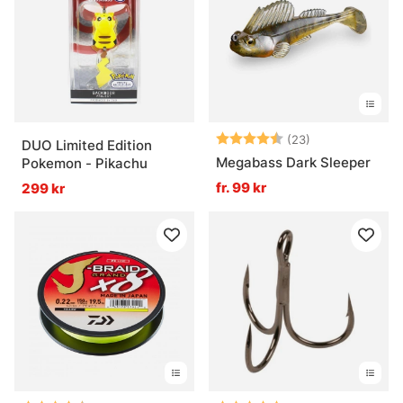
» JDM fiskeset
Vanliga frågor om JDM
Betyg:
4.3 utav 5 stjä
(23)
DUO Limited Edition
Megabass Dark Sleeper
Pokemon - Pikachu
Vad är JDM?
fr. 99 kr
299 kr
Vad är JDM-utrustning bra för?
Vad skiljer JDM från vanlig fiskeutrustning?
Vad är JDM fiskeutrustning bäst för?