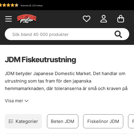
Fri frakt över 699 kr!
JDM Fiskeutrustning
JDM betyder Japanese Domestic Market. Det handlar om
utrustning som tas fram för den japanska
hemmamarknaden, där toleranserna är små och kraven på
känsla, precision och finish är brutalt höga. Resultatet blir
Visa mer
prylar som ofta känns ovanligt välavvägda i handen, med
en sorts stillsam skärpa som märks först ute på vattnet.
Inte flashigt. Bara genomtänkt.
Kategorier
Beten JDM
Fiskelinor JDM
Här finns japanska favoriter från namn som Shimano,
Daiwa, Megabass, DUO, Keitech och Sunline, men också