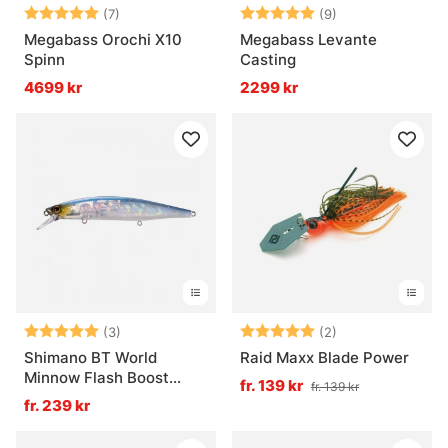
Betyg:
5.0 utav 5 stjärnor
Betyg:
5.0 utav 5 stjär
(7)
(9)
Megabass Orochi X10
Megabass Levante
Spinn
Casting
4699 kr
2299 kr
Betyg:
5.0 utav 5 stjärnor
Betyg:
5.0 utav 5 stjär
(3)
(2)
Shimano BT World
Raid Maxx Blade Power
Minnow Flash Boost
fr. 139 kr
fr. 139 kr
115mm 17g
fr. 239 kr