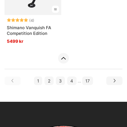
Betyg:
5.0 utav 5 stjärnor
(4)
Shimano Vanquish FA
Competition Edition
5499 kr
1
2
3
4
...
17