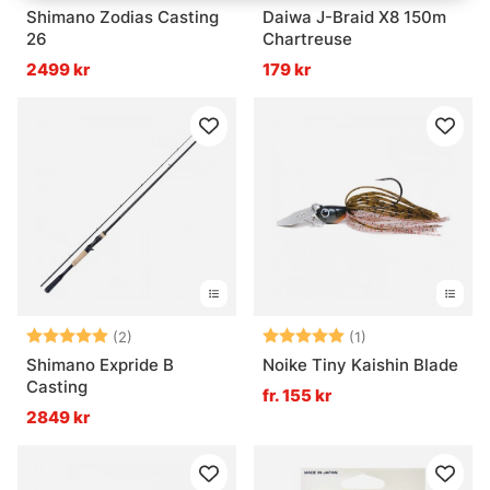
Shimano Zodias Casting
Daiwa J-Braid X8 150m
26
Chartreuse
2499 kr
179 kr
Betyg:
5.0 utav 5 stjärnor
Betyg:
5.0 utav 5 stjär
(2)
(1)
Shimano Expride B
Noike Tiny Kaishin Blade
Casting
fr. 155 kr
2849 kr