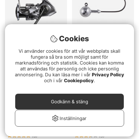
Cookies
Betyg:
4.6 utav 5 stjärnor
Betyg:
4.5 utav 5 stjär
(10)
(4)
Vi använder cookies för att vår webbplats skall
Shimano Twin Power FE
Owner Ultra Jig Head
fungera så bra som möjligt samt för
fr. 4599 kr
fr. 69 kr
marknadsföring och statistik. Cookies kan komma
att användas för personlig och icke personlig
annonsering. Du kan läsa mer i vår
Privacy Policy
och i vår
Cookiepolicy
.
Godkänn & stäng
Inställningar
Betyg:
5.0 utav 5 stjärnor
Betyg:
3.9 utav 5 stjär
(6)
(9)