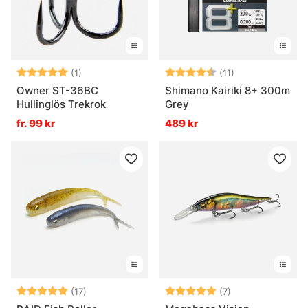
Betyg:
5.0 utav 5 stjärnor
Betyg:
4.5 utav 5 stjä
(1)
(11)
Owner ST-36BC
Shimano Kairiki 8+ 300m
Hullinglös Trekrok
Grey
fr. 99 kr
489 kr
Betyg:
5.0 utav 5 stjärnor
Betyg:
5.0 utav 5 stjär
(17)
(7)