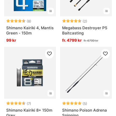
Betyg:
4.5 utav 5 stjärnor
Betyg:
4.5 utav 5 stjär
(8)
(2)
Shimano Kairiki 4, Mantis
Megabass Destroyer P5
Green - 150m
Baitcasting
99 kr
fr. 4799 kr
fr. 4799 kr
Betyg:
4.7 utav 5 stjärnor
Betyg:
5.0 utav 5 stjär
(7)
(5)
Shimano Kairiki 8+ 150m
Shimano Poison Adrena
Grey
Spinning