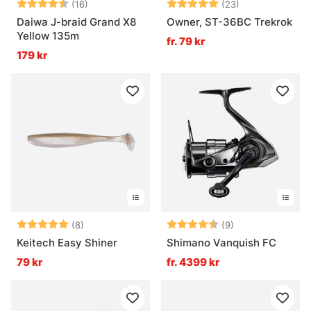
Betyg:
4.8 utav 5 stjärnor
Betyg:
5.0 utav 5 stjä
(16)
(23)
Daiwa J-braid Grand X8
Owner, ST-36BC Trekrok
Yellow 135m
fr. 79 kr
179 kr
Betyg:
5.0 utav 5 stjärnor
Betyg:
4.8 utav 5 stjär
(8)
(9)
Keitech Easy Shiner
Shimano Vanquish FC
79 kr
fr. 4399 kr