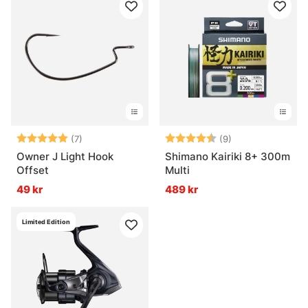
Betyg:
5.0 utav 5 stjärnor
Betyg:
4.9 utav 5 stjär
(7)
(9)
Owner J Light Hook
Shimano Kairiki 8+ 300m
Offset
Multi
49 kr
489 kr
Limited Edition