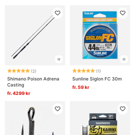
Betyg:
5.0 utav 5 stjärnor
Betyg:
5.0 utav 5 stjär
(2)
(1)
Shimano Poison Adrena
Sunline Siglon FC 30m
Casting
fr. 59 kr
fr. 4299 kr