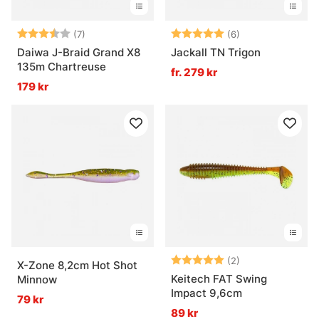
Betyg:
3.9 utav 5 stjärnor
Betyg:
5.0 utav 5 stjär
(7)
(6)
Daiwa J-Braid Grand X8
Jackall TN Trigon
135m Chartreuse
fr. 279 kr
179 kr
Betyg:
5.0 utav 5 stjär
(2)
X-Zone 8,2cm Hot Shot
Keitech FAT Swing
Minnow
Impact 9,6cm
79 kr
89 kr