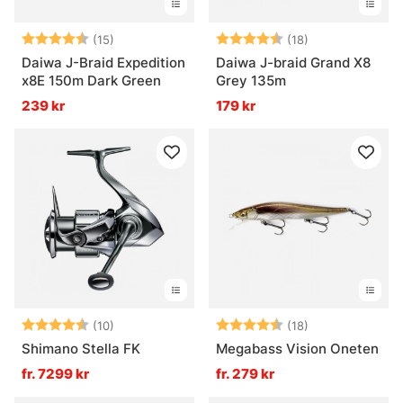
Betyg:
4.6 utav 5 stjärnor
Betyg:
4.4 utav 5 stjä
(15)
(18)
Daiwa J-Braid Expedition
Daiwa J-braid Grand X8
x8E 150m Dark Green
Grey 135m
239 kr
179 kr
Betyg:
4.6 utav 5 stjärnor
Betyg:
4.6 utav 5 stjä
(10)
(18)
Shimano Stella FK
Megabass Vision Oneten
fr. 7299 kr
fr. 279 kr