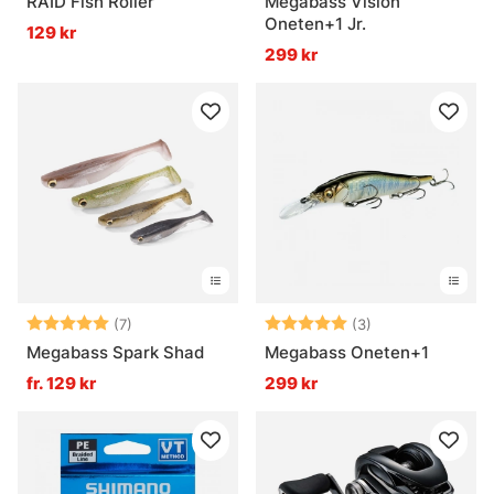
RAID Fish Roller
Megabass Vision
Oneten+1 Jr.
129 kr
299 kr
Betyg:
5.0 utav 5 stjärnor
Betyg:
5.0 utav 5 stjär
(7)
(3)
Megabass Spark Shad
Megabass Oneten+1
fr. 129 kr
299 kr