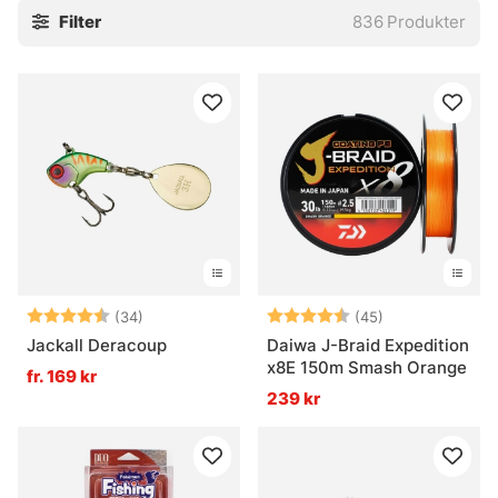
Filter
836
Produkter
mer särpräglade märken som Noike, Zenaq och Evergreen.
Utbudet spänner över fiskerullar, fiskespön och färdiga
fiskeset, samt beten, lina och detaljer som gör skillnad när
allt ska sitta där det ska. För den som fiskar mycket, eller
bara vill ha grejer med lite mer nerv i konstruktionen, är
JDM ofta en trygg väg. Särskilt när vikten ska ner utan att
känslan blir tunn.
I praktiken passar JDM-utrustning bra när balans, snabb
respons och finmaskig kontroll väger tyngre än rå kraft.
Det kan vara vid finessefiske, hårt trimmade jiggupplägg
eller när ett spö ska ladda mjukt men ändå ha sting nog
Betyg:
4.8 utav 5 stjärnor
Betyg:
4.7 utav 5 stjä
(34)
(45)
kvar. Vissa detaljer är små på pappret, men ganska stora i
Jackall Deracoup
Daiwa J-Braid Expedition
verkligheten. Det är sånt som märks efter några kast.
x8E 150m Smash Orange
fr. 169 kr
239 kr
» JDM fiskerullar
» JDM fiskespön