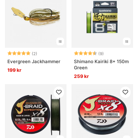
Betyg:
5.0 utav 5 stjärnor
Betyg:
4.7 utav 5 stjär
(2)
(9)
Evergreen Jackhammer
Shimano Kairiki 8+ 150m
Green
199 kr
259 kr