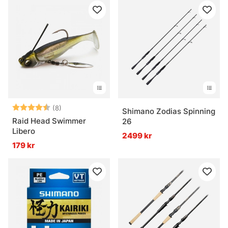
Betyg:
4.5 utav 5 stjärnor
(8)
Shimano Zodias Spinning
Raid Head Swimmer
26
Libero
2499 kr
179 kr