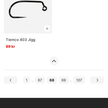
Tiemco 403 Jigg
89 kr
1
...
67
68
69
...
107