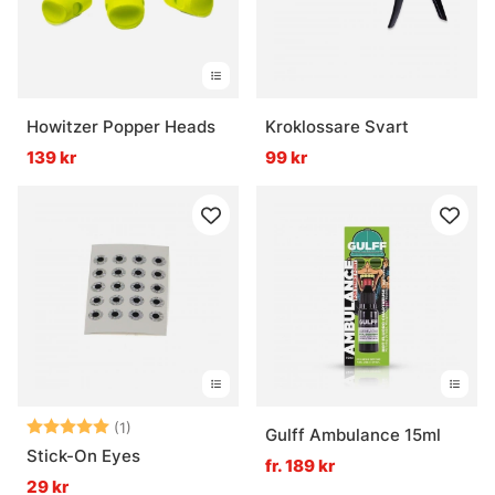
Howitzer Popper Heads
Kroklossare Svart
139 kr
99 kr
Betyg:
5.0 utav 5 stjärnor
(1)
Gulff Ambulance 15ml
Stick-On Eyes
fr. 189 kr
29 kr