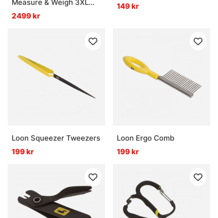
Measure & Weigh 3XL
149 kr
(Model R707)
2499 kr
Loon Squeezer Tweezers
Loon Ergo Comb
199 kr
199 kr