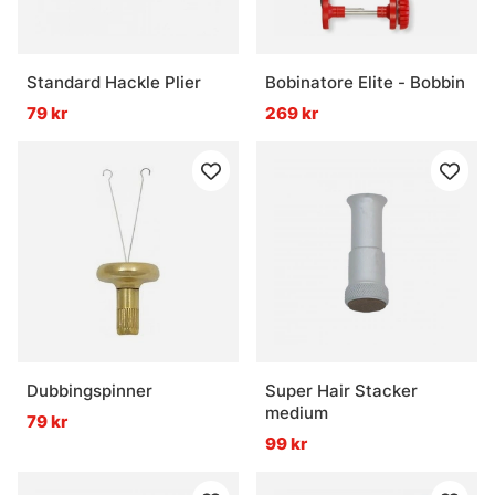
Standard Hackle Plier
Bobinatore Elite - Bobbin
79 kr
269 kr
Dubbingspinner
Super Hair Stacker
medium
79 kr
99 kr