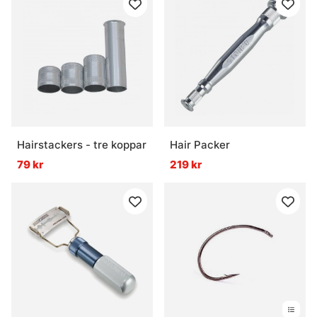
Hairstackers - tre koppar
Hair Packer
79 kr
219 kr