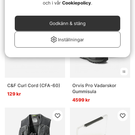
Steel Vibram Grey
och i vår
Cookiepolicy
.
119 kr
3199 kr
Godkänn & stäng
Inställningar
C&F Curl Cord (CFA-60)
Orvis Pro Vadarskor
Gummisula
129 kr
4599 kr