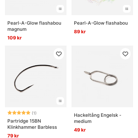
Pearl-A-Glow flashabou
Pearl-A-Glow flashabou
magnum
89 kr
109 kr
Betyg:
5.0 utav 5 stjärnor
(1)
Hackeltång Engelsk -
Partridge 15BN
medium
Klinkhammer Barbless
49 kr
79 kr