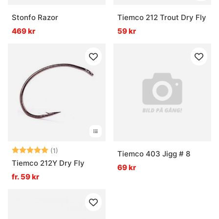
Stonfo Razor
Tiemco 212 Trout Dry Fly
469 kr
59 kr
Betyg:
5.0 utav 5 stjärnor
(1)
Tiemco 403 Jigg # 8
Tiemco 212Y Dry Fly
69 kr
fr. 59 kr