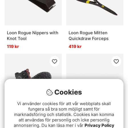
Loon Rogue Nippers with
Loon Rogue Mitten
Knot Tool
Quickdraw Forceps
119 kr
419 kr
Cookies
Vi använder cookies för att vår webbplats skall
fungera så bra som möjligt samt för
marknadsföring och statistik. Cookies kan komma
Betyg:
5.0 utav 5 stjärnor
(4)
C&F Spare Bobbin
att användas för personlig och icke personlig
Simms Flyweight Boot
Threaders (CFT-65-ST)
annonsering. Du kan läsa mer i vår
Privacy Policy