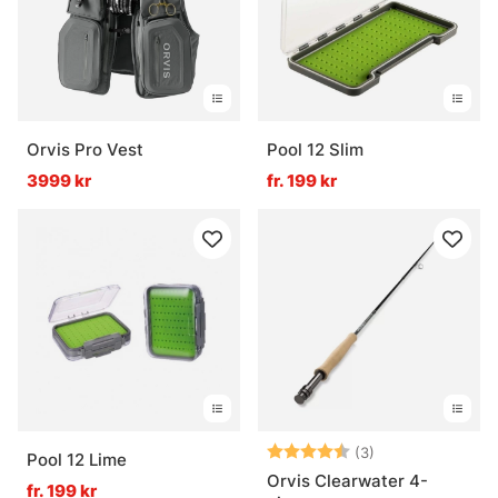
Orvis Pro Vest
Pool 12 Slim
3999 kr
fr. 199 kr
Betyg:
4.7 utav 5 stjär
(3)
Pool 12 Lime
Orvis Clearwater 4-
fr. 199 kr