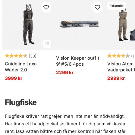
Paketpris!
Betyg:
4.6 utav 5 stjärnor
Betyg:
(33)
(1
Vision Keeper outfit
Guideline Laxa
Vision Atom
9' #5/6 4pcs
Wader 2.0
Vadarpaket F
2299 kr
3999 kr
2999 kr
Flugfiske
Flugfiske kräver rätt grejer, men inte mer än nödvändigt.
Här finns ett handplockat sortiment för dig som vill kasta
rent, läsa vatten bättre och få mer kontroll när fisken står