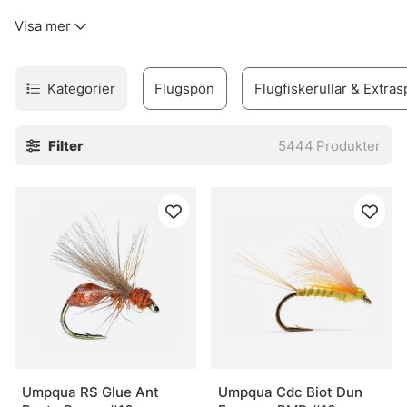
kinkigt. Sortimentet täcker allt från flugfiskespön, rullar
Visa mer
och linor till flugor, flugbindningsmaterial, vadare och set
för den som vill komma igång utan krångel.
Urvalet är byggt för verkligt fiske. Inte prydnad. Därför
Kategorier
Flugspön
Flugfiskerullar & Extras
finns produkter för både erfarna flugfiskare och nybörjare
som vill undvika felköp redan från start. Märken som
Filter
5444
Produkter
Vision, Simms, Patagonia, A.Jensen, Sage, RIO, Loop,
Guideline och Pool 12 finns med, eftersom de ofta
levererar när det blir blött, blåsigt och lite stökigt. Sånt
väger tungt.
I webbshoppen och i butiken i Stockholm finns också råd
som faktiskt går att använda vid älven. Och den nya Fly
Shop på Hornsgatan 148 är väl värd ett besök för den som
vill se prylarna på nära håll och känna skillnaden mellan
olika delar innan säsongen drar igång på allvar.
» Tillbaka till fiskemetoder
Umpqua RS Glue Ant
Umpqua Cdc Biot Dun