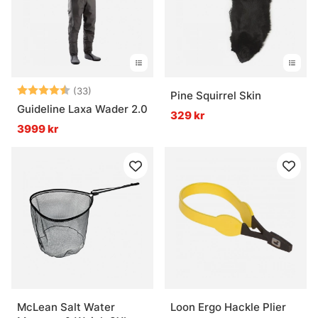
Betyg:
4.6 utav 5 stjärnor
(33)
Pine Squirrel Skin
Guideline Laxa Wader 2.0
329 kr
3999 kr
McLean Salt Water
Loon Ergo Hackle Plier