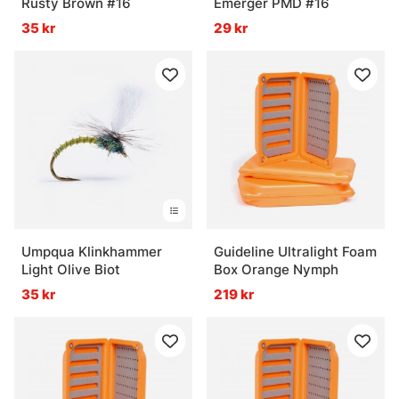
Rusty Brown #16
Emerger PMD #16
35 kr
29 kr
Vanliga frågor om flugfiske
Vad är flugfiske?
Vad är ett flugfiskeset?
Vad är flugbindningsmaterial?
Umpqua Klinkhammer
Guideline Ultralight Foam
Light Olive Biot
Box Orange Nymph
Vad är vadarbyxor och varför används de?
35 kr
219 kr