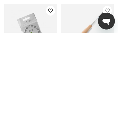
VATN Trout Pre-Looped
Orvis Helios D
Tapered Leader 9' - 0X
0,28mm
fr. 59 kr
fr. 16 999 kr
Relaterade Produkter