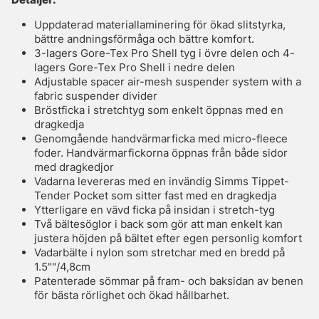
Uppdaterad materiallaminering för ökad slitstyrka,
bättre andningsförmåga och bättre komfort.
3-lagers Gore-Tex Pro Shell tyg i övre delen och 4-
lagers Gore-Tex Pro Shell i nedre delen
Adjustable spacer air-mesh suspender system with a
fabric suspender divider
Bröstficka i stretchtyg som enkelt öppnas med en
dragkedja
Genomgående handvärmarficka med micro-fleece
foder. Handvärmarfickorna öppnas från både sidor
med dragkedjor
Vadarna levereras med en invändig Simms Tippet-
Tender Pocket som sitter fast med en dragkedja
Ytterligare en vävd ficka på insidan i stretch-tyg
Två bältesöglor i back som gör att man enkelt kan
justera höjden på bältet efter egen personlig komfort
Vadarbälte i nylon som stretchar med en bredd på
1.5""/4,8cm
Patenterade sömmar på fram- och baksidan av benen
för bästa rörlighet och ökad hållbarhet.