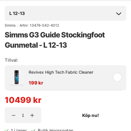
L 12-13
Simms
|
Artnr:
13476-042-4012
Simms G3 Guide Stockingfoot
Gunmetal - L 12-13
Tillval:
Revivex High Tech Fabric Cleaner
199 kr
10499
kr
Köp nu!
1
i lager
Butik Hornsgatan