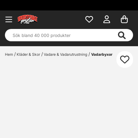
Fri frakt öv
Hem
Kläder & Skor
Vadare & Vadarutrustning
Vadarbyxor