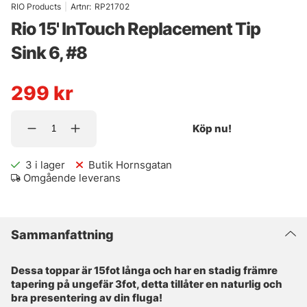
RIO Products
|
Artnr:
RP21702
Rio 15' InTouch Replacement Tip
Sink 6, #8
299
kr
Köp nu!
3
i lager
Butik Hornsgatan
Omgående leverans
Sammanfattning
Dessa toppar är 15fot långa och har en stadig främre
tapering på ungefär 3fot, detta tillåter en naturlig och
bra presentering av din fluga!