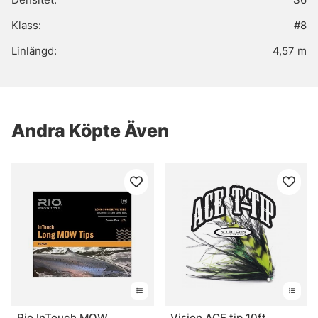
Klass:
#8
Linlängd:
4,57 m
Andra Köpte Även
Rio InTouch MOW
Vision ACE tip 10ft