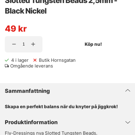
Slotted Tungsten Beads 2,5mm -
Black Nickel
49
kr
Köp nu!
4
i lager
Butik Hornsgatan
Omgående leverans
Sammanfattning
Skapa en perfekt balans när du knyter på jiggkrok!
Produktinformation
Fly-Dressings nya Slotted Tungsten Beads.