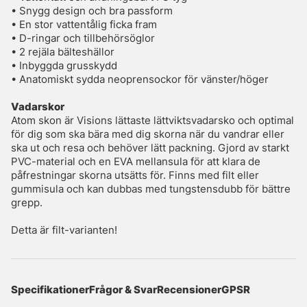
• Snygg design och bra passform
• En stor vattentålig ficka fram
• D-ringar och tillbehörsöglor
• 2 rejäla bälteshällor
• Inbyggda grusskydd
• Anatomiskt sydda neoprensockor för vänster/höger
Vadarskor
Atom skon är Visions lättaste lättviktsvadarsko och optimal
för dig som ska bära med dig skorna när du vandrar eller
ska ut och resa och behöver lätt packning. Gjord av starkt
PVC-material och en EVA mellansula för att klara de
påfrestningar skorna utsätts för. Finns med filt eller
gummisula och kan dubbas med tungstensdubb för bättre
grepp.
Detta är filt-varianten!
Specifikationer
Frågor & Svar
Recensioner
GPSR