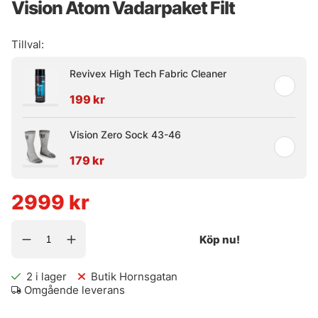
Vision Atom Vadarpaket Filt
Tillval:
Revivex High Tech Fabric Cleaner
199 kr
Vision Zero Sock 43-46
179 kr
2999
kr
Köp nu!
2
i lager
Butik Hornsgatan
Omgående leverans