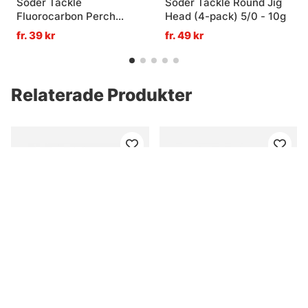
Söder Tackle
Söder Tackle Round Jig
Fluorocarbon Perch
Head (4-pack) 5/0 - 10g
Leader (2-pack)
fr. 39 kr
fr. 49 kr
Relaterade Produkter
SvartZonker McShaker
Eastfield Wingman
Pike
Bladed Jig