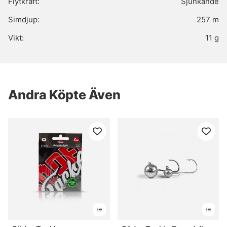
Flytkraft:
Sjunkande
Simdjup:
257 m
Vikt:
11 g
Andra Köpte Även