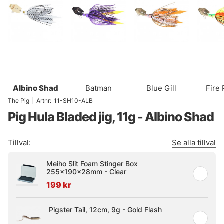
Albino Shad
Batman
Blue Gill
Fire
The Pig
|
Artnr:
11-SH10-ALB
Pig Hula Bladed jig, 11g - Albino Shad
Tillval:
Se alla tillval
Meiho Slit Foam Stinger Box
255x190x28mm - Clear
199 kr
Pigster Tail, 12cm, 9g - Gold Flash