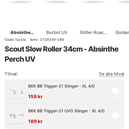
Absinthe
Burbot UV
Glitter Roach
Golde
Perch UV
UV
Söder Tackle
|
Artnr:
STSR34P-069
Scout Slow Roller 34cm - Absinthe
Perch UV
Tillval:
Se alla tillval
BKK BB Trigger-21 Stinger - XL 4/0
159 kr
BKK BB Trigger-21 UVO Stinger - XL 4/0
189 kr