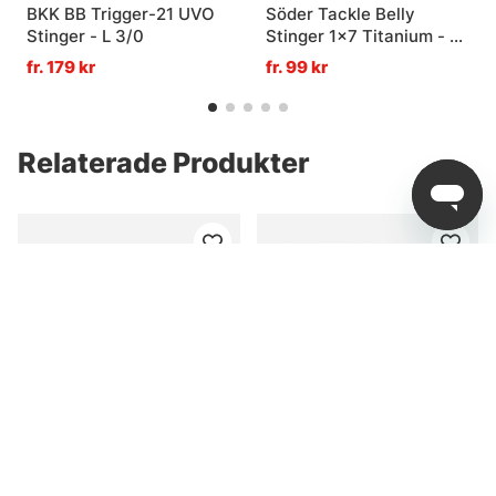
BKK BB Trigger-21 UVO
Söder Tackle Belly
Stinger - L 3/0
Stinger 1x7 Titanium - M
(#1/0 + #1)
fr. 179 kr
fr. 99 kr
Relaterade Produkter
Scout Slow Roller 20cm
Scout Shad XL 27cm
46g
136g