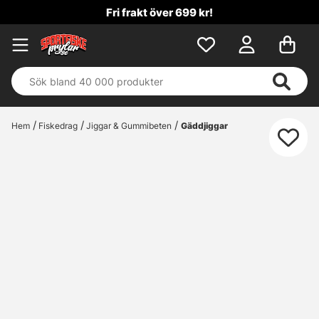
Fri frakt över 699 kr!
Hem
Fiskedrag
Jiggar & Gummibeten
Gäddjiggar