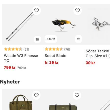
3 för 2
Betyg:
4.4 utav 5 stjärnor
Betyg:
4.1 utav 5 stjärnor
(21)
(76)
Söder Tackle
Westin W3 Finesse
Scout Blade
Clip, Size #1 
TC
pack)
fr. 39 kr
39 kr
799 kr
799 kr
Nyheter