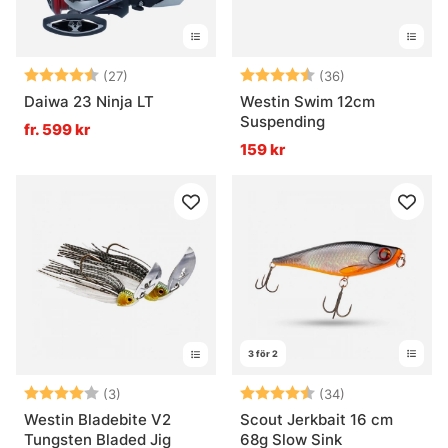
Betyg:
4.6 utav 5 stjärnor
Betyg:
4.5 utav 5 stjä
(27)
(36)
Daiwa 23 Ninja LT
Westin Swim 12cm
Suspending
fr. 599 kr
159 kr
3 för 2
Betyg:
4.0 utav 5 stjärnor
Betyg:
4.6 utav 5 stjä
(3)
(34)
Westin Bladebite V2
Scout Jerkbait 16 cm
Tungsten Bladed Jig
68g Slow Sink