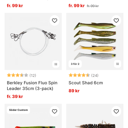
fr. 99 kr
fr. 99 kr
fr. 99 kr
3 för 2
Betyg:
3.3 utav 5 stjärnor
Betyg:
4.7 utav 5 stjä
(12)
(24)
Berkley Fusion Fluo Spin
Scout Shad 6cm
Leader 35cm (3-pack)
89 kr
fr. 39 kr
Söder Custom