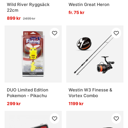
Wild River Ryggsäck
Westin Great Heron
22cm
fr. 75 kr
899 kr
2499 kr
DUO Limited Edition
Westin W3 Finesse &
Pokemon - Pikachu
Vortex Combo
299 kr
1199 kr