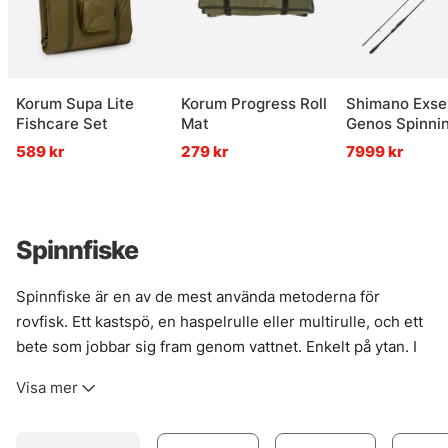
Korum Supa Lite
Korum Progress Roll
Shimano Exs
Fishcare Set
Mat
Genos Spinni
589 kr
279 kr
7999 kr
Spinnfiske
Spinnfiske är en av de mest använda metoderna för
rovfisk. Ett kastspö, en haspelrulle eller multirulle, och ett
bete som jobbar sig fram genom vattnet. Enkelt på ytan. I
verkligheten rätt smått finurligt. Det är just där spinnfisket
Visa mer
lever — när fart, paus, djup och val av bete får spela ihop.
Metoden passar särskilt bra för abborre, gädda och gös,
men också när fisket kräver att betet täcker vatten snabbt