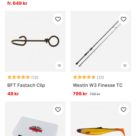
Casting
fr. 649 kr
Betyg:
5.0 utav 5 stjärnor
Betyg:
4.4 utav 5 stjä
(12)
(21)
BFT Fastach Clip
Westin W3 Finesse TC
49 kr
799 kr
799 kr