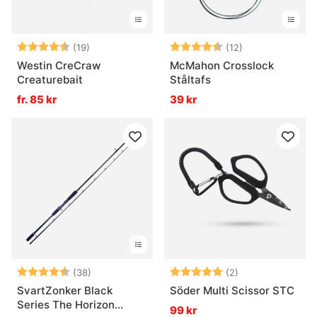
Betyg:
4.2 utav 5 stjärnor
Betyg:
4.8 utav 5 stjä
(19)
(12)
Westin CreCraw
McMahon Crosslock
Creaturebait
Ståltafs
fr. 85 kr
39 kr
Betyg:
4.6 utav 5 stjärnor
Betyg:
5.0 utav 5 stjär
(38)
(2)
SvartZonker Black
Söder Multi Scissor STC
Series The Horizon
99 kr