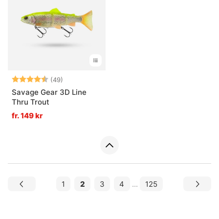
Betyg:
4.9 utav 5 stjärnor
(49)
Savage Gear 3D Line
Thru Trout
fr. 149 kr
1
2
3
4
...
125