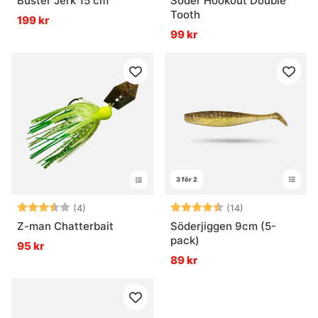
Buster Jerk 15 cm
Söder Hookout Double
Tooth
199 kr
99 kr
3 för 2
Betyg:
3.3 utav 5 stjärnor
Betyg:
4.5 utav 5 stjä
(4)
(14)
Z-man Chatterbait
Söderjiggen 9cm (5-
pack)
95 kr
89 kr