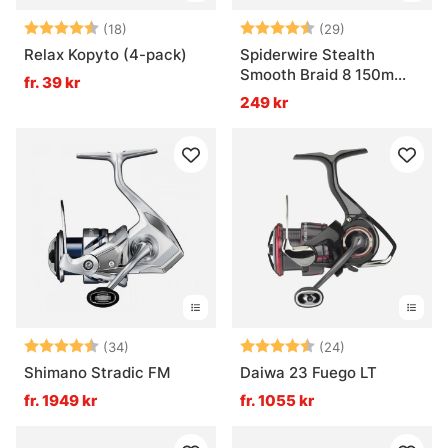
Betyg:
4.5 utav 5 stjärnor
Betyg:
4.5 utav 5 stjä
(18)
(29)
Relax Kopyto (4-pack)
Spiderwire Stealth
Smooth Braid 8 150m
fr. 39 kr
Blue Camo
249 kr
Betyg:
4.8 utav 5 stjärnor
Betyg:
4.6 utav 5 stjä
(34)
(24)
Shimano Stradic FM
Daiwa 23 Fuego LT
fr. 1949 kr
fr. 1055 kr