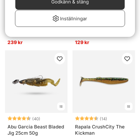
Godkänn & stäng
Inställningar
Betyg:
4.7 utav 5 stjärnor
Betyg:
4.3 utav 5 stjär
(45)
(3)
Daiwa J-Braid Expedition
Söder Tackle Digitalvåg
x8E 150m Smash Orange
ST2 20 kg
239 kr
129 kr
Betyg:
4.5 utav 5 stjärnor
Betyg:
4.4 utav 5 stjä
(40)
(14)
Abu Garcia Beast Bladed
Rapala CrushCity The
Jig 25cm 50g
Kickman