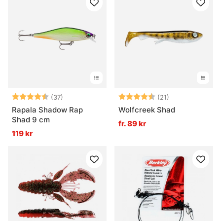
Betyg:
4.4 utav 5 stjärnor
Betyg:
4.7 utav 5 stjä
(37)
(21)
Rapala Shadow Rap
Wolfcreek Shad
Shad 9 cm
fr. 89 kr
119 kr