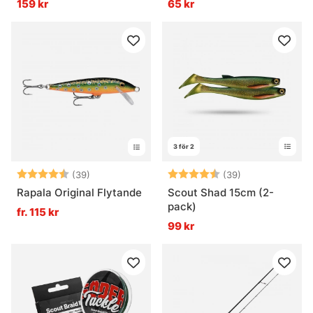
159 kr
65 kr
3 för 2
Betyg:
4.9 utav 5 stjärnor
Betyg:
4.7 utav 5 stjä
(39)
(39)
Rapala Original Flytande
Scout Shad 15cm (2-
pack)
fr. 115 kr
99 kr