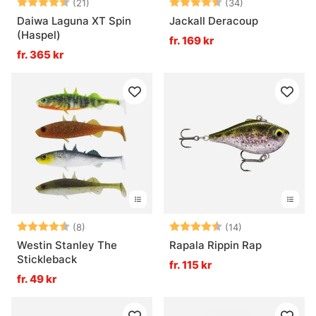
Betyg:
4.6 utav 5 stjärnor
Betyg:
4.8 utav 5 stjä
(21)
(34)
Daiwa Laguna XT Spin
Jackall Deracoup
(Haspel)
fr. 169 kr
fr. 365 kr
Betyg:
4.6 utav 5 stjärnor
Betyg:
4.8 utav 5 stjä
(8)
(14)
Westin Stanley The
Rapala Rippin Rap
Stickleback
fr. 115 kr
fr. 49 kr