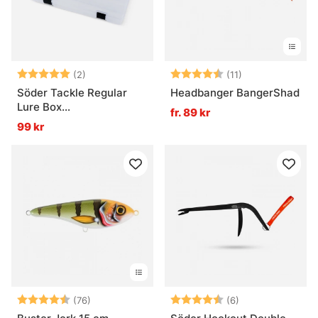
Betyg:
5.0 utav 5 stjärnor
Betyg:
4.8 utav 5 stjä
(2)
(11)
Söder Tackle Regular
Headbanger BangerShad
Lure Box
fr. 89 kr
(38,5x22,5x4,8cm)
99 kr
Betyg:
4.7 utav 5 stjärnor
Betyg:
4.2 utav 5 stjär
(76)
(6)