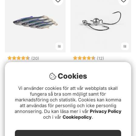
Betyg:
4.5 utav 5 stjärnor
Betyg:
4.4 utav 5 stjä
(20)
(12)
Savage Gear 3D Herring
Söder Tackle Offset Jig
Shad
Head 4-pack
Cookies
fr. 22 kr
69 kr
fr. 22 kr
Vi använder cookies för att vår webbplats skall
fungera så bra som möjligt samt för
marknadsföring och statistik. Cookies kan komma
att användas för personlig och icke personlig
annonsering. Du kan läsa mer i vår
Privacy Policy
och i vår
Cookiepolicy
.