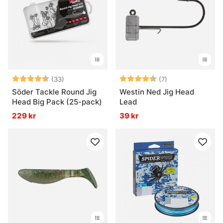
Betyg:
4.6 utav 5 stjärnor
Betyg:
4.6 utav 5 stjär
(33)
(7)
Söder Tackle Round Jig
Westin Ned Jig Head
Head Big Pack (25-pack)
Lead
229 kr
39 kr