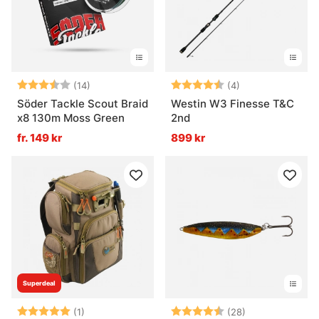
Betyg:
3.9 utav 5 stjärnor
Betyg:
4.3 utav 5 stjär
(14)
(4)
Söder Tackle Scout Braid
Westin W3 Finesse T&C
x8 130m Moss Green
2nd
fr. 149 kr
899 kr
Superdeal
Betyg:
5.0 utav 5 stjärnor
Betyg:
4.4 utav 5 stjä
(1)
(28)