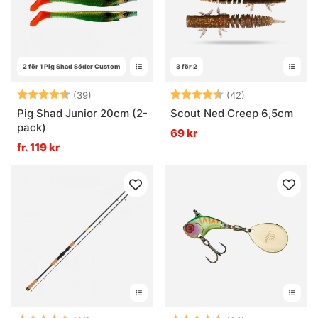
2 för 1 Pig Shad Söder Custom
3 för 2
Betyg:
4.7 utav 5 stjärnor
Betyg:
4.5 utav 5 stjä
(39)
(42)
Pig Shad Junior 20cm (2-
Scout Ned Creep 6,5cm
pack)
69 kr
fr. 119 kr