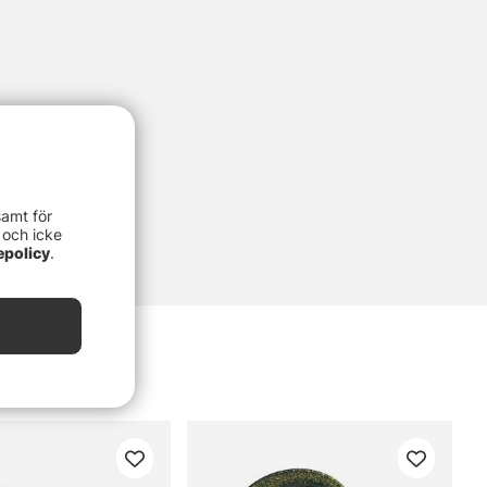
samt för
 och icke
epolicy
.