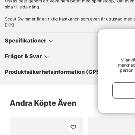
Fiskas bäst genom att veva hem betet med spinnstopp, kan även twi
sida till sida gång.
Scout Swimmer är en riktig kastkanon som även är utrustad med s
BKK!
Specifikationer
Frågor & Svar
Vi anvä
marknads
personl
Produktsäkerhetsinformation (GPSR)
Andra Köpte Även