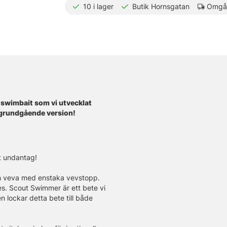
10
i lager
Butik Hornsgatan
Omgåe
t swimbait som vi utvecklat
 grundgående version!
t undantag!
h veva med enstaka vevstopp.
. Scout Swimmer är ett bete vi
en lockar detta bete till både