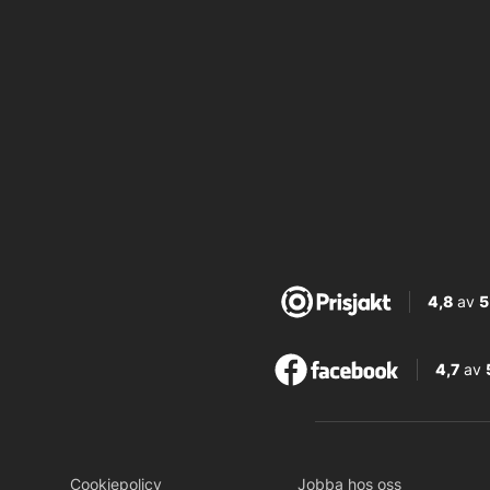
4,8
av
5
4,7
av
Cookiepolicy
Jobba hos oss