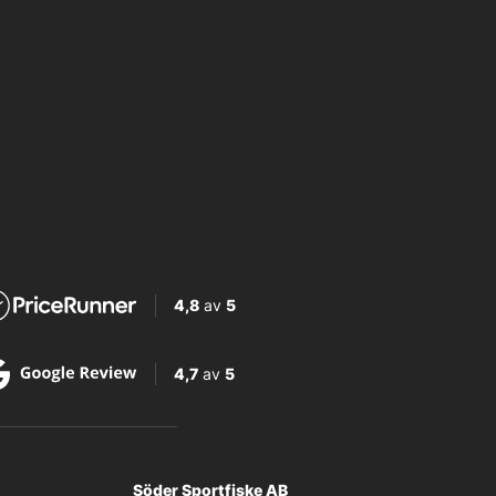
4,8
av
5
4,7
av
5
Söder Sportfiske AB