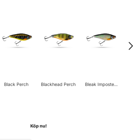
Black Perch
Blackhead Perch
Bleak Imposter
Cabar
Flash
Köp nu!