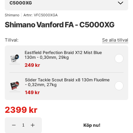
C5000XG
Shimano
|
Artnr:
VFC5000XGA
Shimano Vanford FA - C5000XG
Tillval:
Se alla tillval
Eastfield Perfection Braid X12 Mist Blue
130m - 0,30mm, 29kg
249 kr
Söder Tackle Scout Braid x8 130m Fluolime
- 0,32mm, 27kg
149 kr
2399
kr
Köp nu!