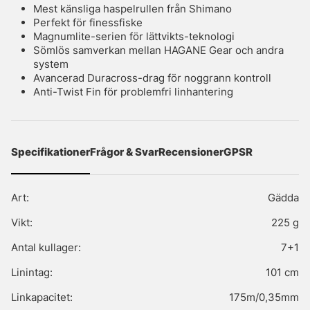
Mest känsliga haspelrullen från Shimano
Perfekt för finessfiske
Magnumlite-serien för lättvikts-teknologi
Sömlös samverkan mellan HAGANE Gear och andra
system
Avancerad Duracross-drag för noggrann kontroll
Anti-Twist Fin för problemfri linhantering
Specifikationer
Frågor & Svar
Recensioner
GPSR
Art:
Gädda
Vikt:
225 g
Antal kullager:
7+1
Linintag:
101 cm
Linkapacitet:
175m/0,35mm