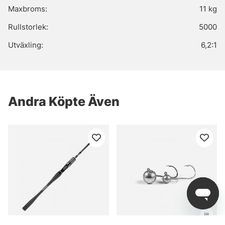
Maxbroms:
11 kg
Rullstorlek:
5000
Utväxling:
6,2:1
Andra Köpte Även