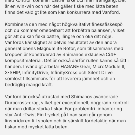
med kontroll kommer bättre fiske och mer framgång. Det
är en win-win och när det gäller fiske med lätta beten,
finns det väldigt lite som kan konkurrera med Vanford.
Kombinera den med något högkvalitativt finessfiskespö
och du kommer omedelbart att förbättra balansen, vilket
gör att du kan fiska bättre, längre och öka ditt nöje.
Vanfords känslighet är delvis resultatet av den andra
generationens Magnumlite Rotor, som tillsammans med
kroppen är konstruerad av Shimanos exklusiva Ci4+
kompositmaterial. Det är också därför rullen känns så lätt i
handen. Invändigt arbetar HAGANE Gear, MicroModule II,
X-SHIP, InfinityDrive, InfinityXross och Silent Drive
sömlöst tillsammans för att leverera jämnhet och en
bedräglig mängd kraft.
Vanford är också utrustad med Shimanos avancerade
Duracross-drag, vilket ger exceptionell, noggrann kontroll
när man drillar starka fiskar. För problemfri linhantering
styr Anti-Twist Fin trycket på linan som går genom
linspridaren till spolen och är särskilt fördelaktig när man
fiskar med mycket lätta beten.