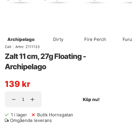
Archipelago
Dirty
Fire Perch
Fur
Zalt
|
Artnr:
Z111133
Zalt 11 cm, 27g Floating -
Archipelago
139
kr
Köp nu!
1
i lager
Butik Hornsgatan
Omgående leverans