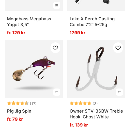
Megabass Megabass
Lake X Perch Casting
Yagot 3,5''
Combo 7'2'' 5-25g
fr. 129 kr
1799 kr
Betyg:
4.7 utav 5 stjärnor
Betyg:
5.0 utav 5 stjär
(17)
(3)
Pig Jig Spin
Owner STV-36BW Treble
Hook, Ghost White
fr. 79 kr
fr. 139 kr