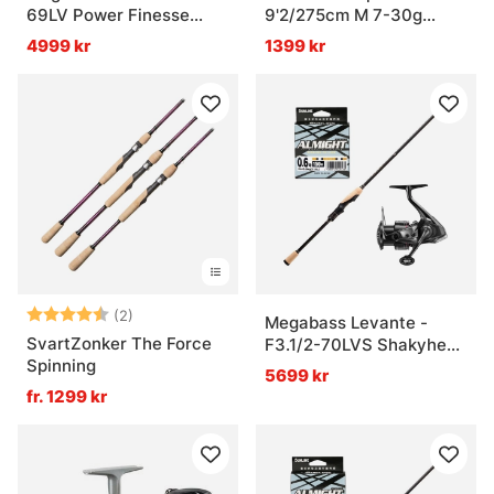
69LV Power Finesse
9'2/275cm M 7-30g
Combo
Combo
4999 kr
1399 kr
Betyg:
4.5 utav 5 stjärnor
(2)
Megabass Levante -
SvartZonker The Force
F3.1/2-70LVS Shakyhead
Spinning
Combo
5699 kr
fr. 1299 kr