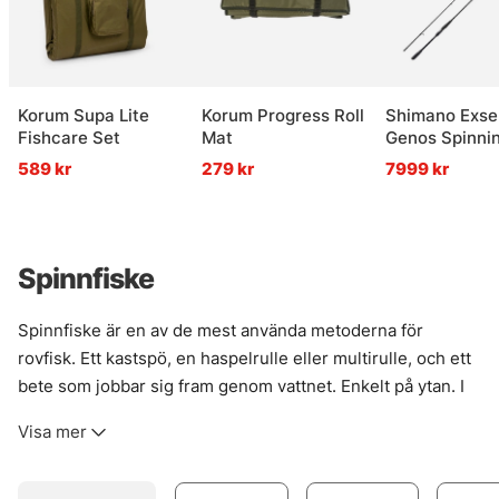
Korum Supa Lite
Korum Progress Roll
Shimano Exs
Fishcare Set
Mat
Genos Spinni
589 kr
279 kr
7999 kr
Spinnfiske
Spinnfiske är en av de mest använda metoderna för
rovfisk. Ett kastspö, en haspelrulle eller multirulle, och ett
bete som jobbar sig fram genom vattnet. Enkelt på ytan. I
verkligheten rätt smått finurligt. Det är just där spinnfisket
Visa mer
lever — när fart, paus, djup och val av bete får spela ihop.
Metoden passar särskilt bra för abborre, gädda och gös,
men också när fisket kräver att betet täcker vatten snabbt