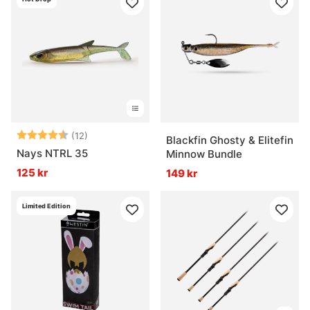
Betyg:
4.6 utav 5 stjärnor
(12)
Blackfin Ghosty & Elitefin
Nays NTRL 35
Minnow Bundle
125 kr
149 kr
Limited Edition