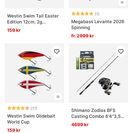
Betyg:
5.0 utav 5 stjär
(1)
Westin Swim Tail Easter
Megabass Levante 2026
Edition 12cm, 2g
Spinning
Suspending 1 Body 2
159 kr
Tails
fr. 2999 kr
Betyg:
4.8 utav 5 stjärnor
(17)
Shimano Zodias BFS
Westin Swim Glidebait
Casting Combo 6'4''3,5-
World Cup
10g
4699 kr
159 kr