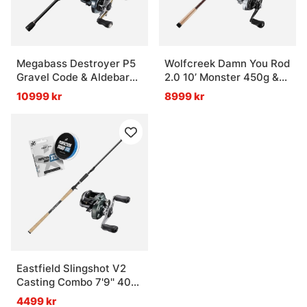
Megabass Destroyer P5
Wolfcreek Damn You Rod
Gravel Code & Aldebaran
2.0 10’ Monster 450g &
BFS Combo
Tranx Combo
10999 kr
8999 kr
Eastfield Slingshot V2
Casting Combo 7'9'' 40-
110g V2
4499 kr