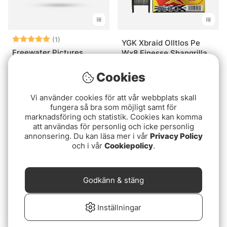
Betyg:
5.0 utav 5 stjärnor
(1)
YGK Xbraid Olltlos Pe
Freewater Pictures
Wx8 Finesse Shangrilla
Toddler Swim
100M
279 kr
Cookies
199 kr
Vi använder cookies för att vår webbplats skall
fungera så bra som möjligt samt för
marknadsföring och statistik. Cookies kan komma
att användas för personlig och icke personlig
annonsering. Du kan läsa mer i vår
Privacy Policy
och i vår
Cookiepolicy
.
Godkänn & stäng
Betyg:
5.0 utav 5 stjär
(9)
YGK Xbraid Olltlos Pe
Inställningar
Karikko Knokker 8cm, 11g
Wx8 Zone Finesse 100M