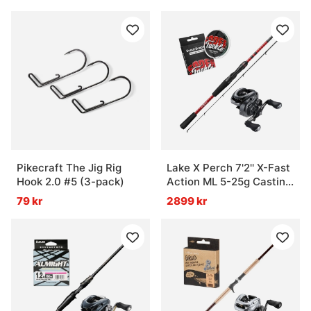
Pikecraft The Jig Rig
Lake X Perch 7'2'' X-Fast
Hook 2.0 #5 (3-pack)
Action ML 5-25g Casting
Combo
79 kr
2899 kr