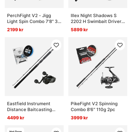
PerchFight V2 - Jigg
Illex Night Shadows S
Light Spin Combo 7'8'' 3-
2202 H Swimbait Driver
20g
& Ultegra FD Combo
2199 kr
5899 kr
Eastfield Instrument
PikeFight V2 Spinning
Distance Baitcasting
Combo 8'6'' 110g 2pc
Combo 9' -180g
4499 kr
3999 kr
Hot Drop