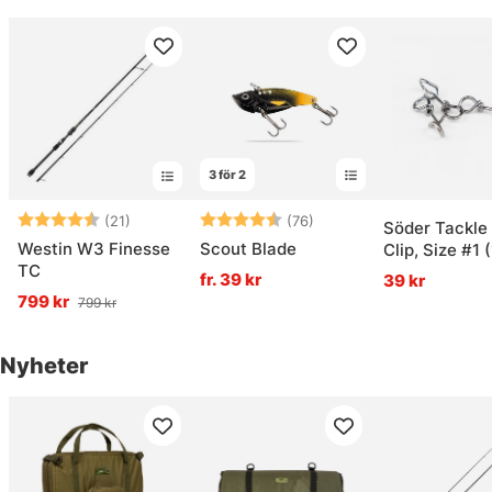
3 för 2
Betyg:
4.4 utav 5 stjärnor
Betyg:
4.1 utav 5 stjärnor
(21)
(76)
Söder Tackle
Westin W3 Finesse
Scout Blade
Clip, Size #1 
TC
pack)
fr. 39 kr
39 kr
799 kr
799 kr
Nyheter