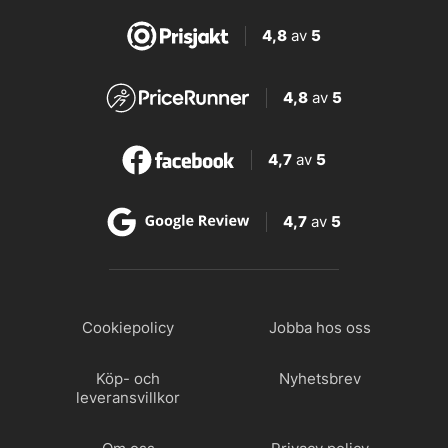
4,8
av
5
4,8
av
5
4,7
av
5
4,7
av
5
Cookiepolicy
Jobba hos oss
Köp- och
Nyhetsbrev
leveransvillkor