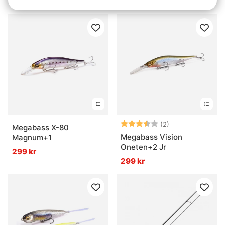
149 kr
279 kr
Betyg:
3.5 utav 5 stjär
(2)
Megabass X-80
Megabass Vision
Magnum+1
Oneten+2 Jr
299 kr
299 kr