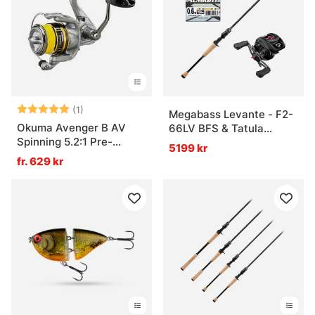
Betyg:
5.0 utav 5 stjärnor
(1)
Megabass Levante - F2-
Okuma Avenger B AV
66LV BFS & Tatula
Spinning 5.2:1 Pre-
Combo
5199 kr
Spooled
fr. 629 kr