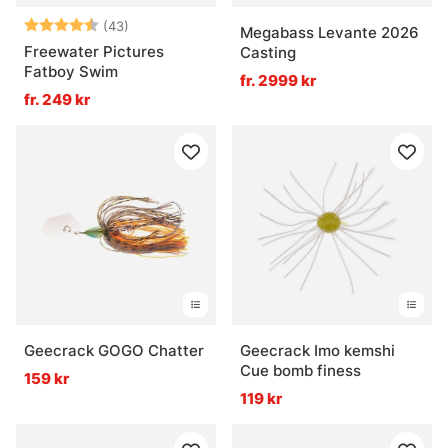
Betyg:
4.9 utav 5 stjärnor
(43)
Megabass Levante 2026
Freewater Pictures
Casting
Fatboy Swim
fr. 2999 kr
fr. 249 kr
Geecrack GOGO Chatter
Geecrack Imo kemshi
Cue bomb finess
159 kr
119 kr