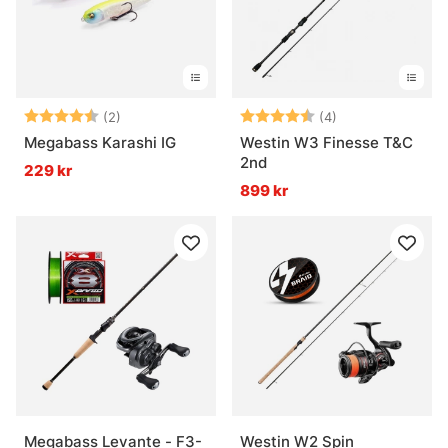
Betyg:
4.5 utav 5 stjärnor
Betyg:
4.3 utav 5 stjär
(2)
(4)
Megabass Karashi IG
Westin W3 Finesse T&C
2nd
229 kr
899 kr
Megabass Levante - F3-
Westin W2 Spin