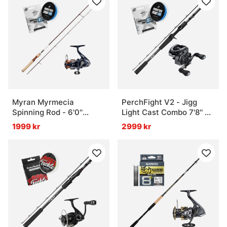
Myran Myrmecia
PerchFight V2 - Jigg
Spinning Rod - 6'0''
Light Cast Combo 7'8'' 3-
Combo 0-6g
20g
1999 kr
2999 kr