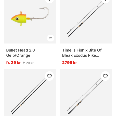
Vanliga frågor om spinnfiske
Vad är spinnfiske?
Vad är bra beten till spinnfiske?
Bullet Head 2.0
Time is Fish x Bite Of
Vad är skillnaden mellan haspelrulle och
Gelb/Orange
Bleak Exodus Pike
multirulle vid spinnfiske?
Spinning 7'9 F 30-80g
fr. 29 kr
2799 kr
fr. 29 kr
Vad är ett bra spinnfiskeset för nybörjare?