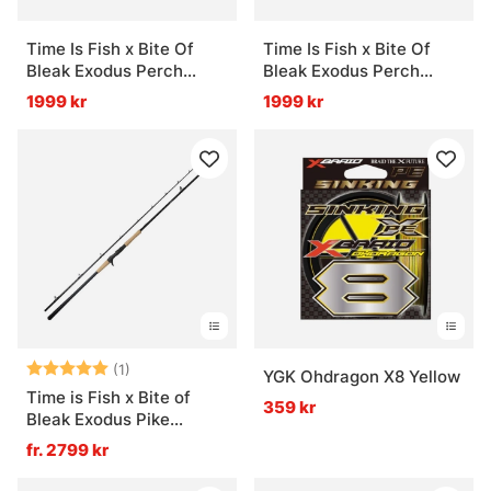
Time Is Fish x Bite Of
Time Is Fish x Bite Of
Bleak Exodus Perch
Bleak Exodus Perch
Casting 7'4 MF 5-25g
Spinning 7'4 MF 5-25g
1999 kr
1999 kr
Betyg:
5.0 utav 5 stjärnor
(1)
YGK Ohdragon X8 Yellow
Time is Fish x Bite of
359 kr
Bleak Exodus Pike
Casting
fr. 2799 kr