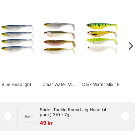
Blue Headlight
Clear Water Mix
Dark Water Mix 18
Fi
18
Söder Tackle Round Jig Head (4-
pack) 3/0 - 7g
49 kr