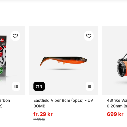
71%
arbon
Eastfield Viper 9cm (5pcs) - UV
4Strike Vo
k)
BOMB
0,20mm Br
fr. 29 kr
699 kr
fr. 99 kr