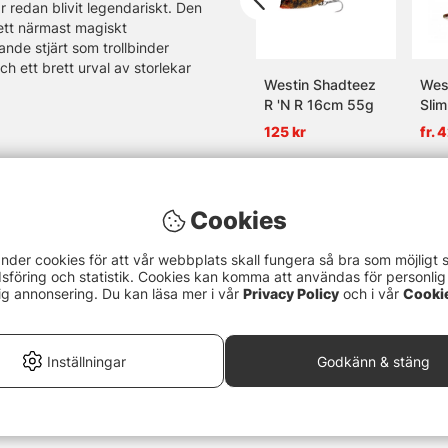
redan blivit legendariskt. Den
ett närmast magiskt
nde stjärt som trollbinder
h ett brett urval av storlekar
Westin Shadteez
Wes
R 'N R 16cm 55g
Slim
125 kr
fr. 
Cookies
nder cookies för att vår webbplats skall fungera så bra som möjligt 
föring och statistik. Cookies kan komma att användas för personlig
ig annonsering. Du kan läsa mer i vår
Privacy Policy
och i vår
Cooki
Inställningar
Godkänn & stäng