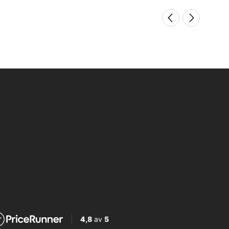
4,8
av
5