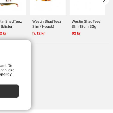
tin ShadTeez
Westin ShadTeez
Westin ShadTeez
W
 (blister)
Slim (1-pack)
Slim 18cm 33g
S
42 kr
fr. 12 kr
62 kr
f
samt för
 och icke
epolicy
.