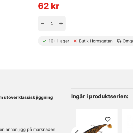
62
kr
10+
i lager
Butik Hornsgatan
Omgå
Ingår i produktserien:
m utöver klassisk jiggning
ngen annan jigg på marknaden