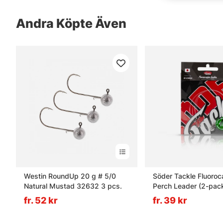
Andra Köpte Även
Westin RoundUp 20 g # 5/0
Söder Tackle Fluoroc
Natural Mustad 32632 3 pcs.
Perch Leader (2-pac
fr. 52 kr
fr. 39 kr