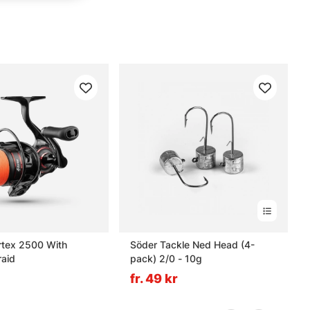
rtex 2500 With
Söder Tackle Ned Head (4-
aid
pack) 2/0 - 10g
fr. 49 kr