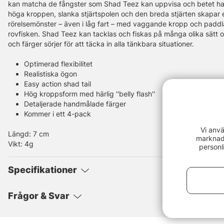
kan matcha de fångster som Shad Teez kan uppvisa och betet har 
höga kroppen, slanka stjärtspolen och den breda stjärten skapar 
rörelsemönster – även i låg fart – med vaggande kropp och paddla
rovfisken. Shad Teez kan tacklas och fiskas på många olika sätt oc
och färger sörjer för att täcka in alla tänkbara situationer.
Optimerad flexibilitet
Realistiska ögon
Easy action shad tail
Hög kroppsform med härlig ''belly flash''
Detaljerade handmålade färger
Kommer i ett 4-pack
Vi anvä
Längd: 7 cm
marknads
Vikt: 4g
personl
Specifikationer
Frågor & Svar