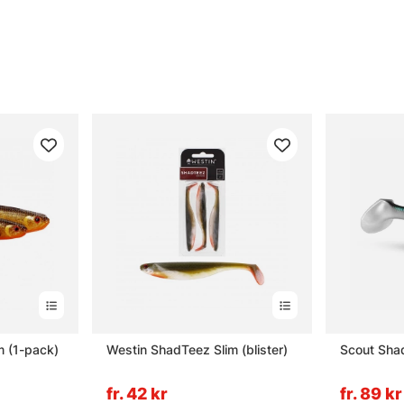
m (1-pack)
Westin ShadTeez Slim (blister)
Scout Sha
fr. 42 kr
fr. 89 kr