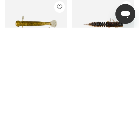
Scout NedMaid 8cm -
Scout Ned Creep 6,5cm
Dirty Glitter (8-pack)
fr. 79 kr
fr. 69 kr