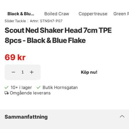
Black & Blue
Boiled Craw
Coppertreuse
Green 
Flake
Gli
Söder Tackle
|
Artnr:
STNSH7-P07
Scout Ned Shaker Head 7cm TPE
8pcs - Black & Blue Flake
69
kr
Köp nu!
10+
i lager
Butik Hornsgatan
Omgående leverans
Sammanfattning