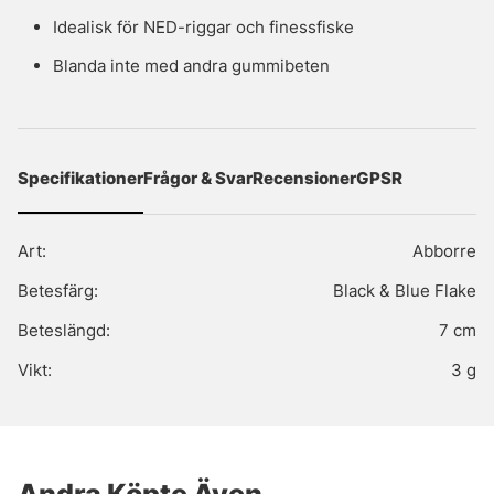
Idealisk för NED-riggar och finessfiske
Blanda inte med andra gummibeten
Specifikationer
Frågor & Svar
Recensioner
GPSR
Art:
Abborre
Betesfärg:
Black & Blue Flake
Beteslängd:
7 cm
Vikt:
3 g
Andra Köpte Även