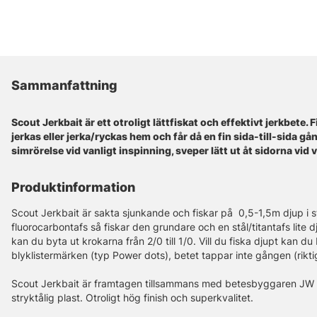
Sammanfattning
Scout Jerkbait är ett otroligt lättfiskat och effektivt jerkbete.
jerkas eller jerka/ryckas hem och får då en fin sida-till-sida gå
simrörelse vid vanligt inspinning, sveper lätt ut åt sidorna vid
Produktinformation
Scout Jerkbait är sakta sjunkande och fiskar på 0,5-1,5m djup i
fluorocarbontafs så fiskar den grundare och en stål/titantafs lite dj
kan du byta ut krokarna från 2/0 till 1/0. Vill du fiska djupt kan du
blyklistermärken (typ Power dots), betet tappar inte gången (riktigt f
Scout Jerkbait är framtagen tillsammans med betesbyggaren JW Lur
stryktålig plast. Otroligt hög finish och superkvalitet.