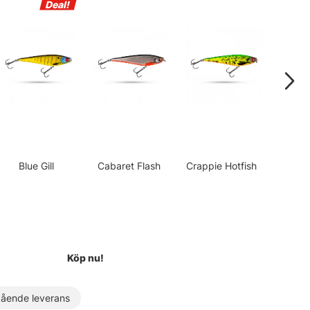
Blue Gill
Cabaret Flash
Crappie Hotfish
Crims
Köp nu!
ende leverans