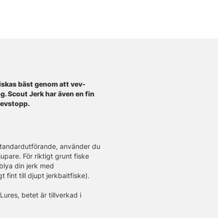
 Fiskas bäst genom att vev-
ng. Scout Jerk har även en fin
 vevstopp.
 standardutförande, använder du
upare. För riktigt grunt fiske
 blya din jerk med
int till djupt jerkbaitfiske).
es, betet är tillverkad i