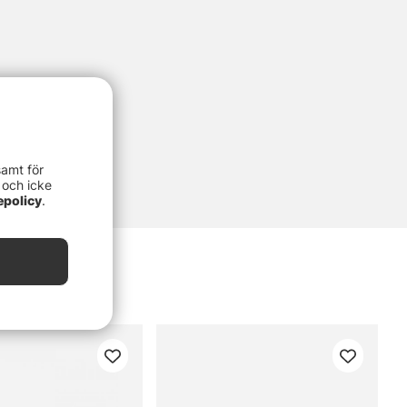
samt för
 och icke
epolicy
.