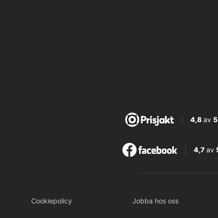
4,8
av
5
4,7
av
Cookiepolicy
Jobba hos oss