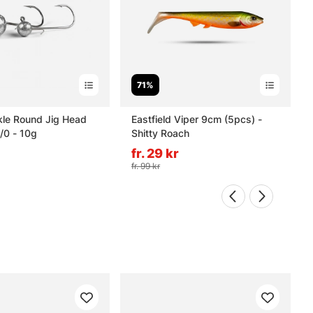
71%
kle Round Jig Head
Eastfield Viper 9cm (5pcs) -
/0 - 10g
Shitty Roach
fr. 29 kr
fr. 99 kr