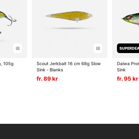
SUPERDEA
, 105g
Scout Jerkbait 16 cm 68g Slow
Daiwa Pro
Sink - Blanks
Sink
fr. 89 kr
fr. 95 kr