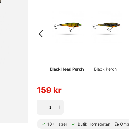
Black Head Perch
Black Perch
159
kr
10+
i lager
Butik Hornsgatan
Omgå