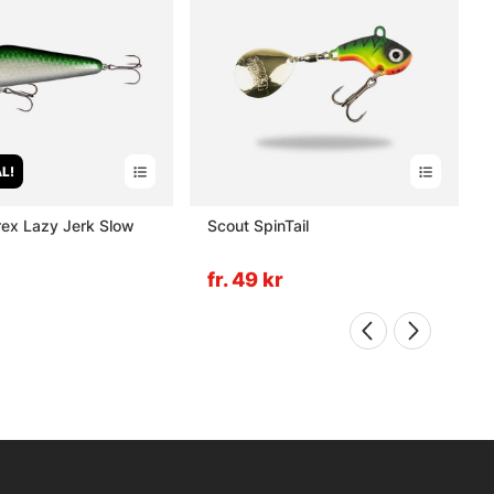
L!
rex Lazy Jerk Slow
Scout SpinTail
fr. 49 kr