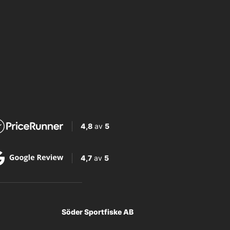
4,8
av
5
4,7
av
5
Söder Sportfiske AB