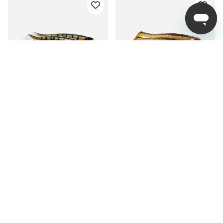
Westin ShadTeez (1-
Westin ShadTeez Slim
pack)
(1-pack)
fr. 16 kr
fr. 12 kr