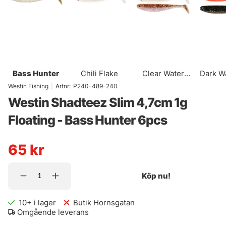
Bass Hunter
Chili Flake
Clear Water
Dark W
Mix 23
Westin Fishing
|
Artnr:
P240-489-240
Westin Shadteez Slim 4,7cm 1g
Floating - Bass Hunter 6pcs
65
kr
Köp nu!
10+
i lager
Butik Hornsgatan
Omgående leverans