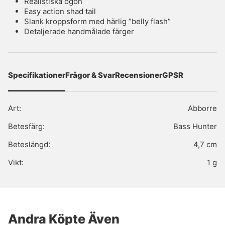
Realistiska ögon
Easy action shad tail
Slank kroppsform med härlig ”belly flash”
Detaljerade handmålade färger
Specifikationer
Frågor & Svar
Recensioner
GPSR
Art:
Abborre
Betesfärg:
Bass Hunter
Beteslängd:
4,7 cm
Vikt:
1 g
Andra Köpte Även