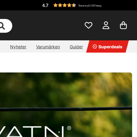
4.7
Baserat på 1153 betyg
Nyheter
Varumärken
Guider
Superdeals