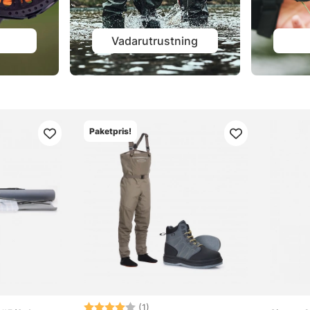
Vadarutrustning
Paketpris!
Betyg:
4.0 utav 5 stjärnor
(1)