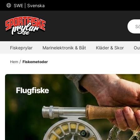
 SWE 
| Svenska
Fiskeprylar
Marinelektronik & Båt
Kläder & Skor
Ou
Hem
Fiskemetoder
Flugfiske