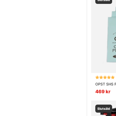
Betyg:
OPST SHS Fl
469 kr
Slutsåld