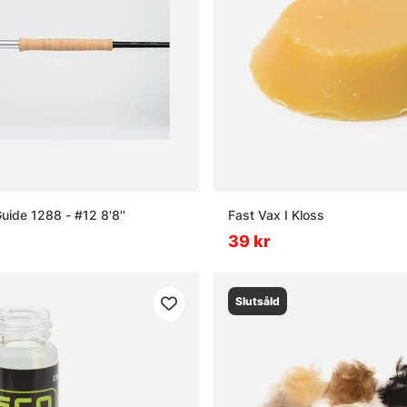
ide 1288 - #12 8'8''
Fast Vax I Kloss
39 kr
Slutsåld