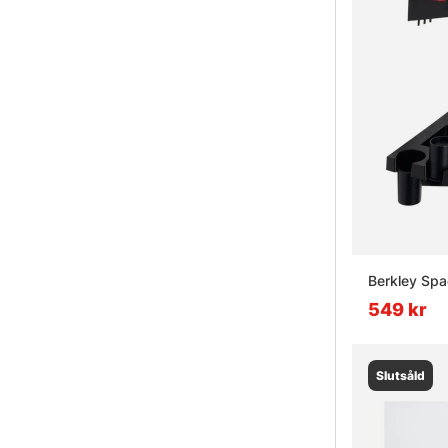
Berkley Sp
549 kr
Slutsåld