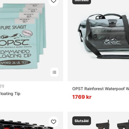
5.0 utav 5 stjärnor
(1)
OPST Rainforest Waterpoof W
oating Tip
1769 kr
Slutsåld