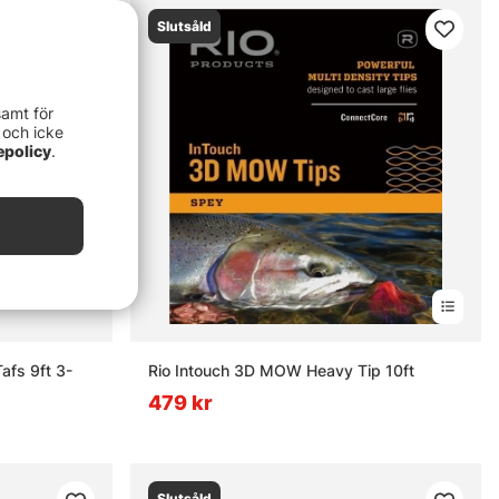
Slutsåld
samt för
 och icke
epolicy
.
afs 9ft 3-
Rio Intouch 3D MOW Heavy Tip 10ft
479 kr
Slutsåld