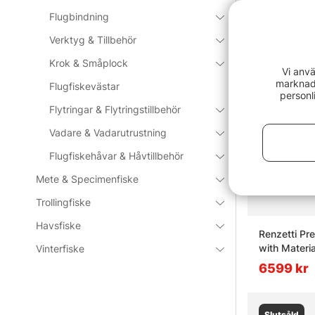
Vanliga fråg
Flugbindning
Slutsåld
Verktyg & Tillbehör
Vad är fl
Krok & Småplock
Vi anvä
marknads
Flugfiskevästar
personl
Vad är et
Flytringar & Flytringstillbehör
Vadare & Vadarutrustning
Vad är f
Flugfiskehåvar & Håvtillbehör
Mete & Specimenfiske
Vad är v
Trollingfiske
Havsfiske
Renzetti Pr
with Materia
Vinterfiske
6599 kr
Slutsåld