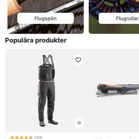
Flugspön
Flugrullar
Populära produkter
Betyg:
4.6 utav 5 stjärnor
(33)