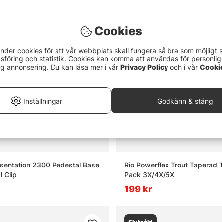
or om flugfiske
Slutsåld
Cookies
ugfiske?
nder cookies för att vår webbplats skall fungera så bra som möjligt 
föring och statistik. Cookies kan komma att användas för personlig
ig annonsering. Du kan läsa mer i vår
Privacy Policy
och i vår
Cooki
t flugfiskeset?
Inställningar
Godkänn & stäng
lugbindningsmaterial?
adarbyxor och varför används de?
esentation 2300 Pedestal Base
Rio Powerflex Trout Taperad T
l Clip
Pack 3X/4X/5X
199 kr
Slutsåld