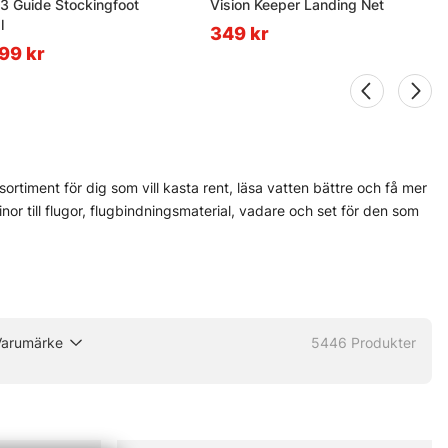
3 Guide Stockingfoot
Vision Keeper Landing Net
l
349 kr
499 kr
ortiment för dig som vill kasta rent, läsa vatten bättre och få mer
 linor till flugor, flugbindningsmaterial, vadare och set för den som
rfarna flugfiskare och nybörjare som vill undvika felköp redan från
h Pool 12 finns med, eftersom de ofta levererar när det blir blött,
ända vid älven. Och den nya Fly Shop på Hornsgatan 148 är väl
Varumärke
5446
Produkter
 olika delar innan säsongen drar igång på allvar.