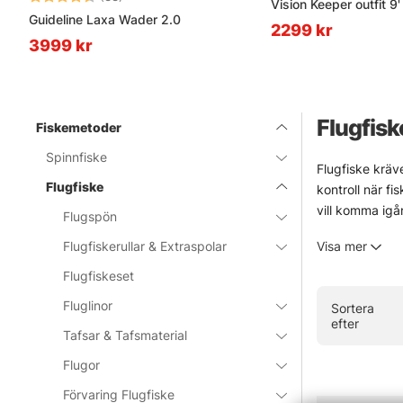
Vision Keeper outfit 9
Guideline Laxa Wader 2.0
2299 kr
3999 kr
Flugfisk
Fiskemetoder
Spinnfiske
Flugfiske kräve
Flugfiske
kontroll när fi
vill komma igå
Flugspön
Urvalet är byg
Flugfiskerullar & Extraspolar
Visa mer
start. Märken 
blåsigt och lit
Flugfiskeset
I webbshoppen 
Fluglinor
Sortera
värd ett besök
efter
Tafsar & Tafsmaterial
» Tillbaka ti
Flugor
Förvaring Flugfiske