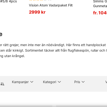
' #5/6 4pcs
Simms G
Vision Atom Vadarpaket Filt
Gunmeta
2999 kr
fr. 10
e
r rätt grejer, men inte mer än nödvändigt. Här finns ett handplockat s
sken står kinkigt. Sortimentet täcker allt från flugfiskespön, rullar och
ng utan krångel.
gt för verkligt fiske. Inte prydnad. Därför finns produkter för både e
som Vision, Simms, Patagonia, A.Jensen, Sage, RIO, Loop, Guideline oc
e stökigt. Sånt väger tungt.
och i butiken i Stockholm finns också råd som faktiskt går att anv
Kampanjer
Kategori
Pris
 för den som vill se prylarna på nära håll och känna skillnaden mellan
ll fiskemetoder