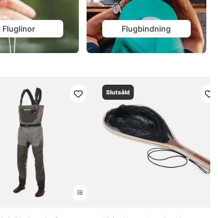
Fluglinor
Flugbindning
Slutsåld