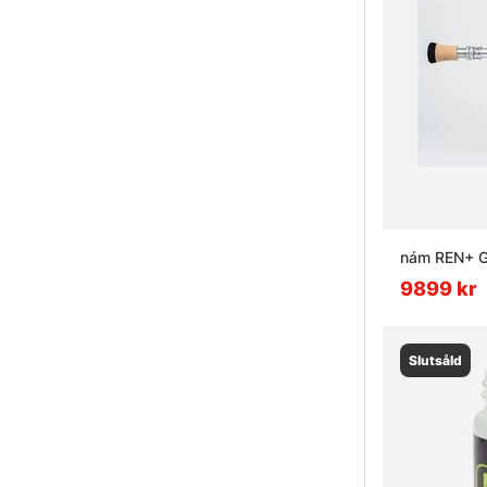
nám REN+ Gu
9899 kr
Slutsåld