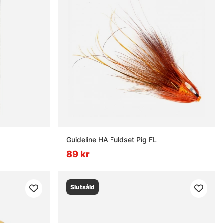
Guideline HA Fuldset Pig FL
89 kr
Slutsåld