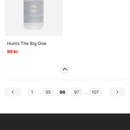
Hunts The Big One
99 kr
1
...
95
96
97
...
107