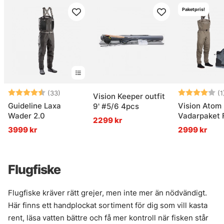
Paketpris!
Betyg:
4.6 utav 5 stjärnor
Betyg:
(33)
(1
Vision Keeper outfit
Guideline Laxa
Vision Atom
9' #5/6 4pcs
Wader 2.0
Vadarpaket F
2299 kr
3999 kr
2999 kr
Flugfiske
Flugfiske kräver rätt grejer, men inte mer än nödvändigt.
Här finns ett handplockat sortiment för dig som vill kasta
rent, läsa vatten bättre och få mer kontroll när fisken står