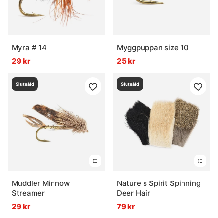
Myra # 14
Myggpuppan size 10
29 kr
25 kr
Slutsåld
Slutsåld
Muddler Minnow
Nature s Spirit Spinning
Streamer
Deer Hair
29 kr
79 kr