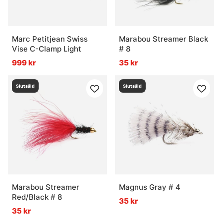
Marc Petitjean Swiss
Marabou Streamer Black
Vise C-Clamp Light
# 8
999 kr
35 kr
Slutsåld
Slutsåld
Marabou Streamer
Magnus Gray # 4
Red/Black # 8
35 kr
35 kr