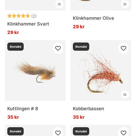
Betyg:
5.0 utav 5 stjärnor
(2)
Klinkhammer Olive
Klinkhammer Svart
29 kr
29 kr
Slutsåld
Slutsåld
Kuttlingen # 8
Kobberbassen
35 kr
35 kr
Slutsåld
Slutsåld