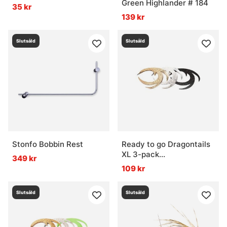
Green Highlander # 184
35 kr
139 kr
Slutsåld
Slutsåld
Stonfo Bobbin Rest
Ready to go Dragontails
XL 3-pack
349 kr
Gold/Silver/Black
109 kr
Slutsåld
Slutsåld