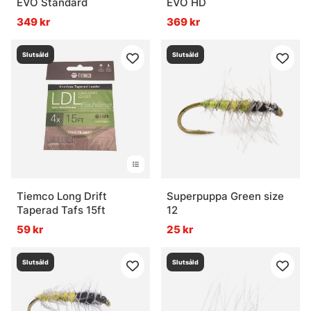
EVO Standard
EVO HD
349 kr
369 kr
Vanliga frågor om flugfiske
Slutsåld
Slutsåld
Vad är flugfiske?
Vad är ett flugfiskeset?
Vad är flugbindningsmaterial?
Tiemco Long Drift
Superpuppa Green size
Taperad Tafs 15ft
12
Vad är vadarbyxor och varför används de?
59 kr
25 kr
Slutsåld
Slutsåld