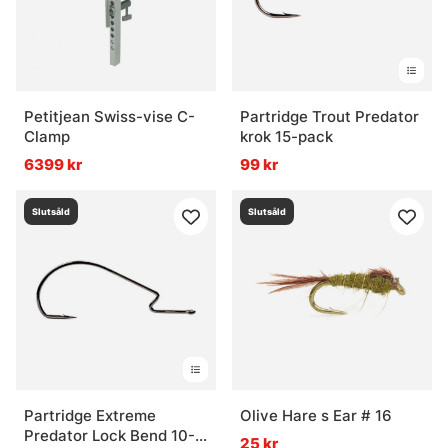
Petitjean Swiss-vise C-
Partridge Trout Predator
Clamp
krok 15-pack
6399 kr
99 kr
Slutsåld
Slutsåld
Partridge Extreme
Olive Hare s Ear # 16
Predator Lock Bend 10-
25 kr