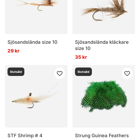
Sjösandslända size 10
Sjösandslända kläckare
size 10
29 kr
35 kr
Slutsåld
Slutsåld
STF Shrimp # 4
Strung Guinea Feathers