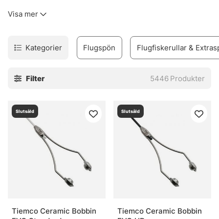
kinkigt. Sortimentet täcker allt från flugfiskespön, rullar
Visa mer
och linor till flugor, flugbindningsmaterial, vadare och set
för den som vill komma igång utan krångel.
Urvalet är byggt för verkligt fiske. Inte prydnad. Därför
Kategorier
Flugspön
Flugfiskerullar & Extras
finns produkter för både erfarna flugfiskare och nybörjare
som vill undvika felköp redan från start. Märken som
Filter
5446
Produkter
Vision, Simms, Patagonia, A.Jensen, Sage, RIO, Loop,
Guideline och Pool 12 finns med, eftersom de ofta
levererar när det blir blött, blåsigt och lite stökigt. Sånt
Slutsåld
Slutsåld
väger tungt.
I webbshoppen och i butiken i Stockholm finns också råd
som faktiskt går att använda vid älven. Och den nya Fly
Shop på Hornsgatan 148 är väl värd ett besök för den som
vill se prylarna på nära håll och känna skillnaden mellan
olika delar innan säsongen drar igång på allvar.
» Tillbaka till fiskemetoder
Tiemco Ceramic Bobbin
Tiemco Ceramic Bobbin