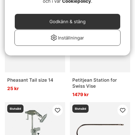
och i vår
Cookiepolicy
.
25 kr
179 kr
Slutsåld
Slutsåld
Godkänn & stäng
Inställningar
Pheasant Tail size 14
Petitjean Station for
Swiss Vise
25 kr
1479 kr
Slutsåld
Slutsåld