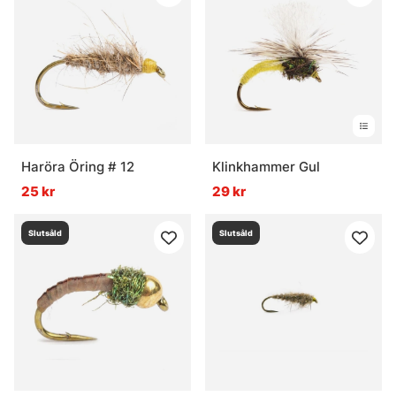
Haröra Öring # 12
Klinkhammer Gul
25 kr
29 kr
Slutsåld
Slutsåld