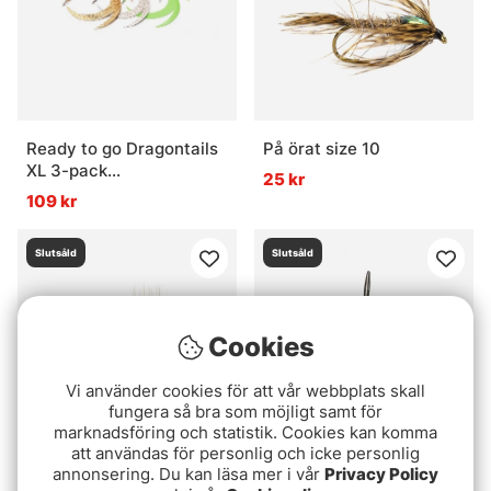
Ready to go Dragontails
På örat size 10
XL 3-pack
25 kr
Gold/Silver/Fl.Chartreuse
109 kr
Slutsåld
Slutsåld
Cookies
Vi använder cookies för att vår webbplats skall
fungera så bra som möjligt samt för
marknadsföring och statistik. Cookies kan komma
att användas för personlig och icke personlig
annonsering. Du kan läsa mer i vår
Privacy Policy
Red Tag # 12
Petitjean MP Splitter