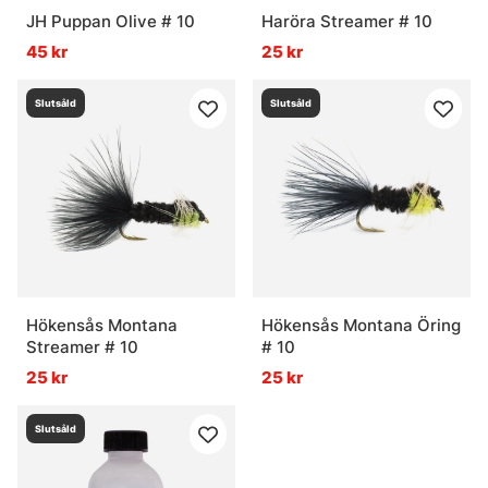
JH Puppan Olive # 10
Haröra Streamer # 10
45 kr
25 kr
Slutsåld
Slutsåld
Hökensås Montana
Hökensås Montana Öring
Streamer # 10
# 10
25 kr
25 kr
Slutsåld