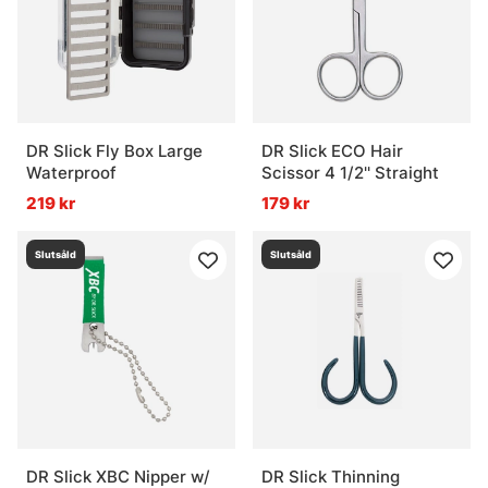
DR Slick Fly Box Large
DR Slick ECO Hair
Waterproof
Scissor 4 1/2'' Straight
219 kr
179 kr
Slutsåld
Slutsåld
DR Slick XBC Nipper w/
DR Slick Thinning