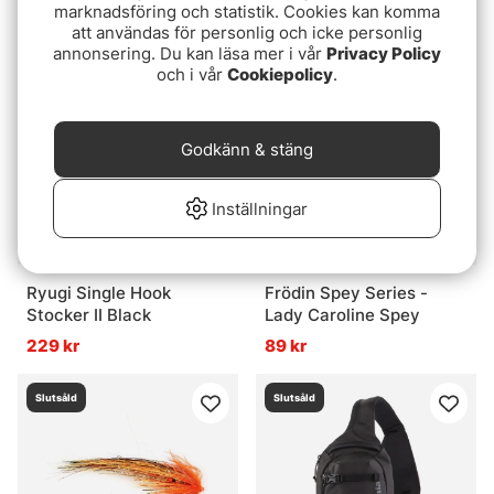
marknadsföring och statistik. Cookies kan komma
239 kr
229 kr
att användas för personlig och icke personlig
annonsering. Du kan läsa mer i vår
Privacy Policy
Slutsåld
Slutsåld
och i vår
Cookiepolicy
.
Godkänn & stäng
Inställningar
Ryugi Single Hook
Frödin Spey Series -
Stocker II Black
Lady Caroline Spey
229 kr
89 kr
Slutsåld
Slutsåld