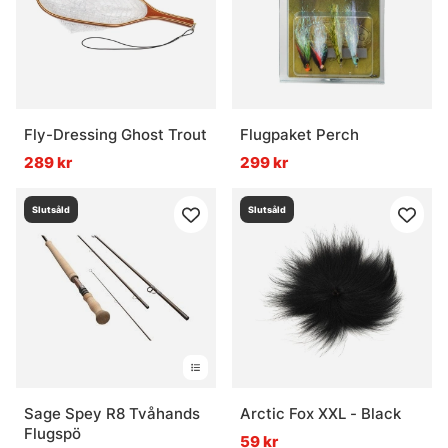
Fly-Dressing Ghost Trout
Flugpaket Perch
289 kr
299 kr
Slutsåld
Slutsåld
Sage Spey R8 Tvåhands
Arctic Fox XXL - Black
Flugspö
59 kr