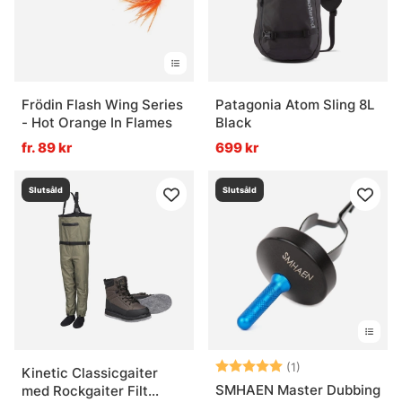
Frödin Flash Wing Series
Patagonia Atom Sling 8L
- Hot Orange In Flames
Black
fr. 89 kr
699 kr
Slutsåld
Slutsåld
Betyg:
5.0 utav 5 stjär
(1)
Kinetic Classicgaiter
SMHAEN Master Dubbing
med Rockgaiter Filt