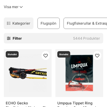
kinkigt. Sortimentet täcker allt från flugfiskespön, rullar
Visa mer
och linor till flugor, flugbindningsmaterial, vadare och set
för den som vill komma igång utan krångel.
Urvalet är byggt för verkligt fiske. Inte prydnad. Därför
Kategorier
Flugspön
Flugfiskerullar & Extras
finns produkter för både erfarna flugfiskare och nybörjare
som vill undvika felköp redan från start. Märken som
Filter
5444
Produkter
Vision, Simms, Patagonia, A.Jensen, Sage, RIO, Loop,
Guideline och Pool 12 finns med, eftersom de ofta
levererar när det blir blött, blåsigt och lite stökigt. Sånt
Slutsåld
Slutsåld
väger tungt.
I webbshoppen och i butiken i Stockholm finns också råd
som faktiskt går att använda vid älven. Och den nya Fly
Shop på Hornsgatan 148 är väl värd ett besök för den som
vill se prylarna på nära håll och känna skillnaden mellan
olika delar innan säsongen drar igång på allvar.
» Tillbaka till fiskemetoder
ECHO Gecko
Umpqua Tippet Ring