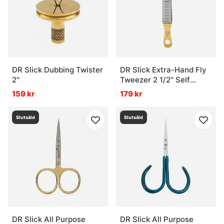
DR Slick Dubbing Twister
DR Slick Extra-Hand Fly
2''
Tweezer 2 1/2'' Self
Closing - Curved
159 kr
179 kr
Slutsåld
Slutsåld
DR Slick All Purpose
DR Slick All Purpose