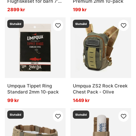
Flugfiskeset för barn 7'9''
Premium 2mm 10-pack
#5
2899 kr
199 kr
Vanliga frågor om flugfiske
Slutsåld
Slutsåld
Vad är flugfiske?
Vad är ett flugfiskeset?
Vad är flugbindningsmaterial?
Umpqua Tippet Ring
Umpqua ZS2 Rock Creek
Standard 2mm 10-pack
Chest Pack - Olive
Vad är vadarbyxor och varför används de?
99 kr
1449 kr
Slutsåld
Slutsåld