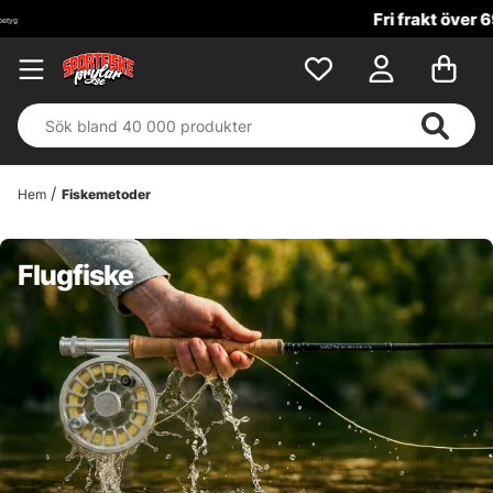
Fri frakt över 699 kr!
Hem
Fiskemetoder
Flugfiske