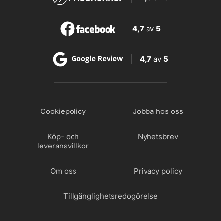
4,7
av
5
4,7
av
5
Cookiepolicy
Jobba hos oss
Köp- och
Nyhetsbrev
leveransvillkor
Om oss
Privacy policy
Tillgänglighetsredogörelse