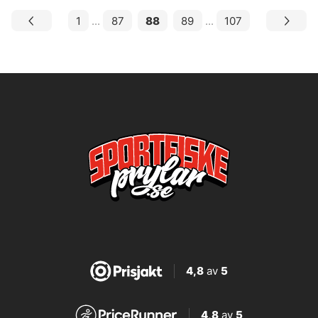
1
...
87
88
89
...
107
4,8
av
5
4,8
av
5