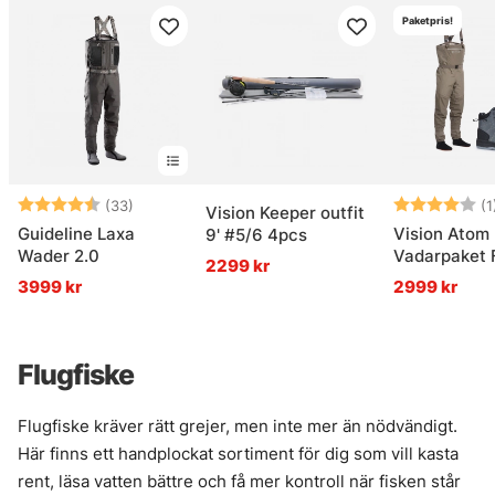
Paketpris!
Betyg:
4.6 utav 5 stjärnor
Betyg:
(33)
(1
Vision Keeper outfit
Guideline Laxa
Vision Atom
9' #5/6 4pcs
Wader 2.0
Vadarpaket F
2299 kr
3999 kr
2999 kr
Flugfiske
Flugfiske kräver rätt grejer, men inte mer än nödvändigt.
Här finns ett handplockat sortiment för dig som vill kasta
rent, läsa vatten bättre och få mer kontroll när fisken står