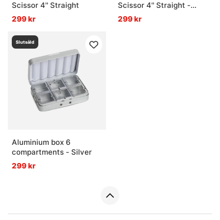
Scissor 4'' Straight
Scissor 4'' Straight -
Adjustable Open Loops
299 kr
299 kr
Slutsåld
Aluminium box 6
compartments - Silver
299 kr