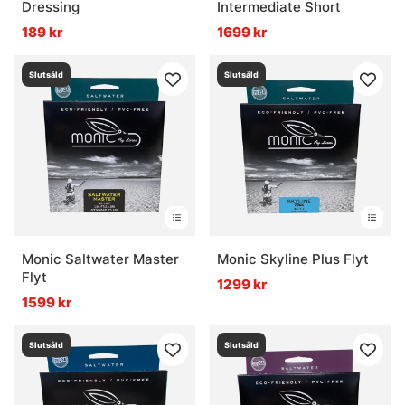
Dressing
Intermediate Short
189 kr
1699 kr
Slutsåld
Slutsåld
Monic Saltwater Master
Monic Skyline Plus Flyt
Flyt
1299 kr
1599 kr
Slutsåld
Slutsåld