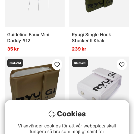
Guideline Faux Mini
Ryugi Single Hook
Daddy #12
Stocker II Khaki
35 kr
239 kr
Slutsåld
Slutsåld
Cookies
Ryugi Single Hook
Ryugi Single Hook
Vi använder cookies för att vår webbplats skall
Stocker II Beige
Stocker II White
fungera så bra som möjligt samt för