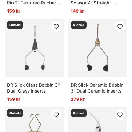
Pin 2'' Textured Rubber
Scissor 4'' Straight -
Grips Green
Adjustable Open Loops
159 kr
149 kr
Slutsåld
Slutsåld
DR Slick Glass Bobbin 3''
DR Slick Ceramic Bobbin
Dual Glass Inserts
3'' Dual Ceramic Inserts
159 kr
279 kr
Slutsåld
Slutsåld