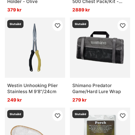
Holder - Olive
500 Chest Pack/Kit -
Olive
379 kr
2889 kr
Slutsåld
Slutsåld
Westin Unhooking Plier
Shimano Predator
Stainless M 9'8''/24cm
Game/Hard Lure Wrap
249 kr
279 kr
Slutsåld
Slutsåld