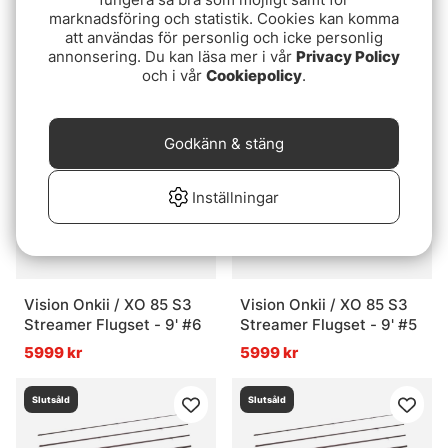
Guideline Elevation
Guideline Elevation
marknadsföring och statistik. Cookies kan komma
Tvåhands Flugset - 13'
Tvåhands Flugset - 12'
att användas för personlig och icke personlig
#8/9
#7/8
7799 kr
7299 kr
annonsering. Du kan läsa mer i vår
Privacy Policy
och i vår
Cookiepolicy
.
Slutsåld
Slutsåld
Godkänn & stäng
Inställningar
Vision Onkii / XO 85 S3
Vision Onkii / XO 85 S3
Streamer Flugset - 9' #6
Streamer Flugset - 9' #5
5999 kr
5999 kr
Slutsåld
Slutsåld