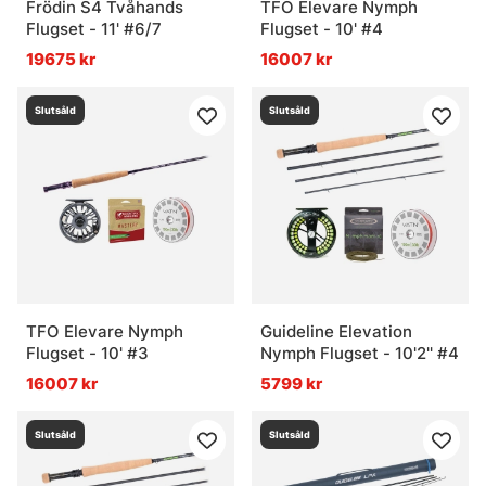
Frödin S4 Tvåhands
TFO Elevare Nymph
Flugset - 11' #6/7
Flugset - 10' #4
19675 kr
16007 kr
Slutsåld
Slutsåld
TFO Elevare Nymph
Guideline Elevation
Flugset - 10' #3
Nymph Flugset - 10'2'' #4
16007 kr
5799 kr
Slutsåld
Slutsåld