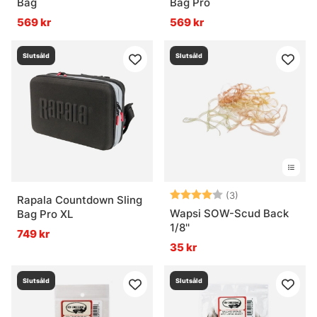
Bag
Bag Pro
569 kr
569 kr
Vanliga frågor om flugfiske
Slutsåld
Slutsåld
Vad är flugfiske?
Vad är ett flugfiskeset?
Vad är flugbindningsmaterial?
Betyg:
4.0 utav 5 stjär
(3)
Rapala Countdown Sling
Wapsi SOW-Scud Back
Bag Pro XL
Vad är vadarbyxor och varför används de?
1/8''
749 kr
35 kr
Slutsåld
Slutsåld