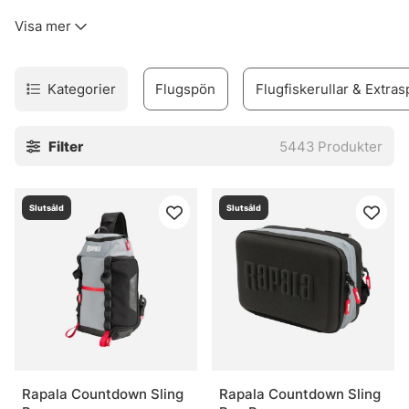
kinkigt. Sortimentet täcker allt från flugfiskespön, rullar
Visa mer
och linor till flugor, flugbindningsmaterial, vadare och set
för den som vill komma igång utan krångel.
Urvalet är byggt för verkligt fiske. Inte prydnad. Därför
Kategorier
Flugspön
Flugfiskerullar & Extras
finns produkter för både erfarna flugfiskare och nybörjare
som vill undvika felköp redan från start. Märken som
Filter
5443
Produkter
Vision, Simms, Patagonia, A.Jensen, Sage, RIO, Loop,
Guideline och Pool 12 finns med, eftersom de ofta
levererar när det blir blött, blåsigt och lite stökigt. Sånt
Slutsåld
Slutsåld
väger tungt.
I webbshoppen och i butiken i Stockholm finns också råd
som faktiskt går att använda vid älven. Och den nya Fly
Shop på Hornsgatan 148 är väl värd ett besök för den som
vill se prylarna på nära håll och känna skillnaden mellan
olika delar innan säsongen drar igång på allvar.
» Tillbaka till fiskemetoder
Rapala Countdown Sling
Rapala Countdown Sling