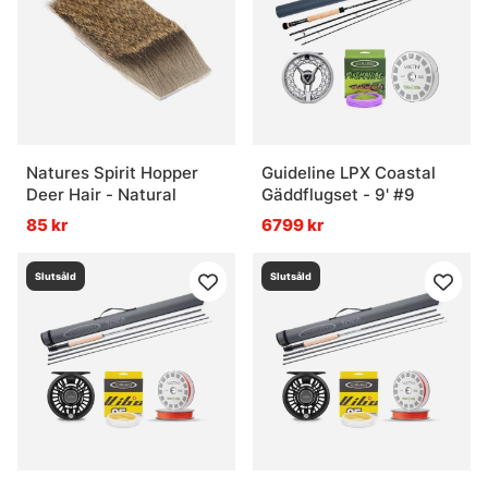
Natures Spirit Hopper
Guideline LPX Coastal
Deer Hair - Natural
Gäddflugset - 9' #9
85 kr
6799 kr
Slutsåld
Slutsåld