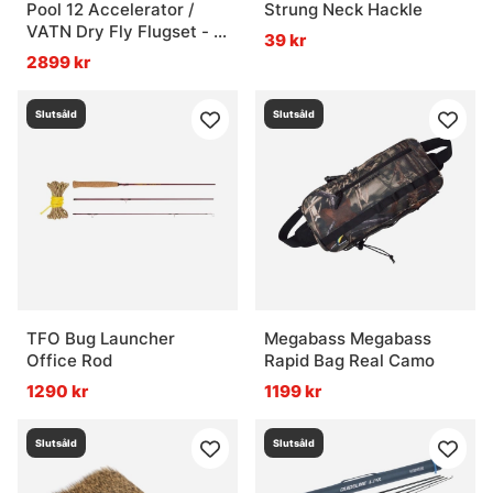
Pool 12 Accelerator /
Strung Neck Hackle
VATN Dry Fly Flugset - 9'
39 kr
#4
2899 kr
Slutsåld
Slutsåld
TFO Bug Launcher
Megabass Megabass
Office Rod
Rapid Bag Real Camo
1290 kr
1199 kr
Slutsåld
Slutsåld