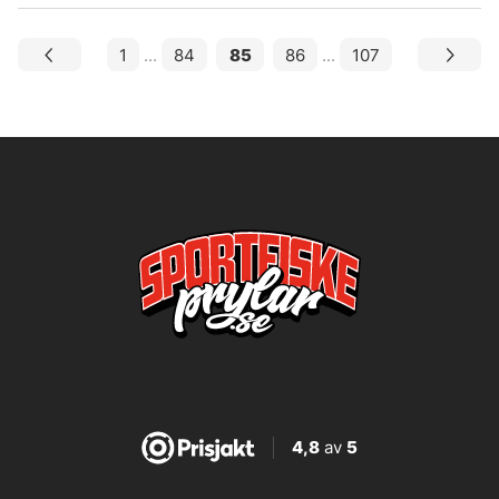
1
...
84
85
86
...
107
4,8
av
5