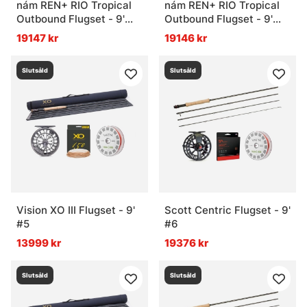
nám REN+ RIO Tropical
nám REN+ RIO Tropical
Outbound Flugset - 9'
Outbound Flugset - 9'
#12
#11
19147 kr
19146 kr
Slutsåld
Slutsåld
Vision XO III Flugset - 9'
Scott Centric Flugset - 9'
#5
#6
13999 kr
19376 kr
Slutsåld
Slutsåld