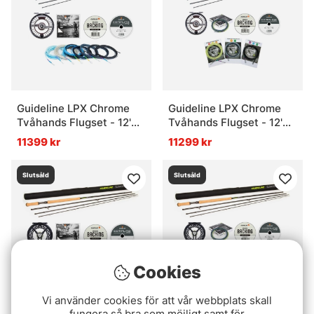
Guideline LPX Chrome
Guideline LPX Chrome
Tvåhands Flugset - 12'9''
Tvåhands Flugset - 12'6''
#8/9
#7/8
11399 kr
11299 kr
Slutsåld
Slutsåld
Cookies
Vi använder cookies för att vår webbplats skall
fungera så bra som möjligt samt för