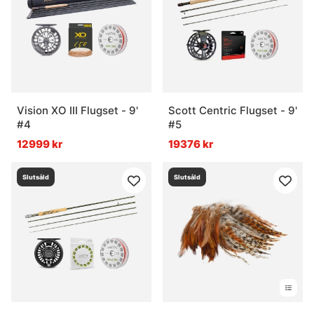
Vision XO III Flugset - 9'
Scott Centric Flugset - 9'
#4
#5
12999 kr
19376 kr
Slutsåld
Slutsåld