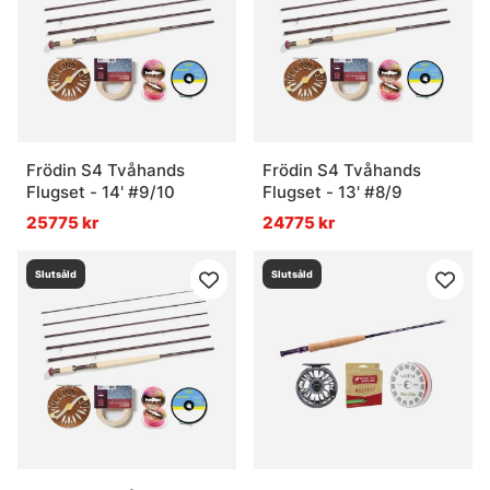
Frödin S4 Tvåhands
Frödin S4 Tvåhands
Flugset - 14' #9/10
Flugset - 13' #8/9
25775 kr
24775 kr
Slutsåld
Slutsåld