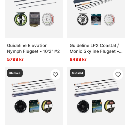
Guideline Elevation
Guideline LPX Coastal /
Nymph Flugset - 10'2'' #2
Monic Skyline Flugset -
9' #9
5799 kr
8499 kr
Slutsåld
Slutsåld