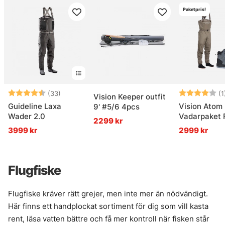
Paketpris!
Betyg:
4.6 utav 5 stjärnor
Betyg:
(33)
(1
Vision Keeper outfit
Guideline Laxa
Vision Atom
9' #5/6 4pcs
Wader 2.0
Vadarpaket F
2299 kr
3999 kr
2999 kr
Flugfiske
Flugfiske kräver rätt grejer, men inte mer än nödvändigt.
Här finns ett handplockat sortiment för dig som vill kasta
rent, läsa vatten bättre och få mer kontroll när fisken står