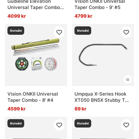
Gudieline Elevation
Vision ONKII Universal
Universal Taper Combo -
Taper Combo - 9' #5
9' #4
4099 kr
4799 kr
Slutsåld
Slutsåld
Vision ONKII Universal
Umpqua X-Series Hook
Taper Combo - 8' #4
XT050 BN5X Stubby T
(25pack)
4599 kr
89 kr
Slutsåld
Slutsåld