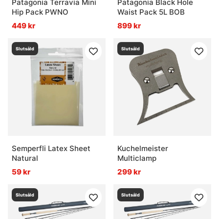
Patagonia Terravia Mini
Patagonia Black Hole
Hip Pack PWNO
Waist Pack 5L BOB
449 kr
899 kr
Slutsåld
Slutsåld
Semperfli Latex Sheet
Kuchelmeister
Natural
Multiclamp
59 kr
299 kr
Slutsåld
Slutsåld