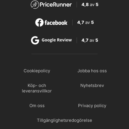
4,8
av
5
4,7
av
5
4,7
av
5
Cookiepolicy
Jobba hos oss
Köp- och
Nyhetsbrev
leveransvillkor
Om oss
Privacy policy
Tillgänglighetsredogörelse