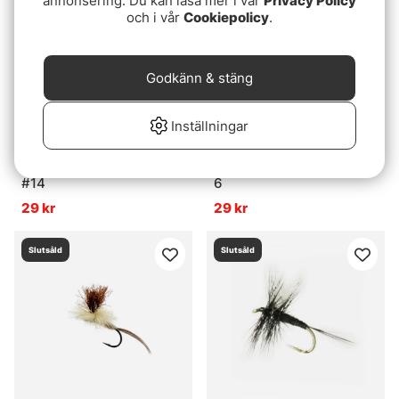
annonsering. Du kan läsa mer i vår
Privacy Policy
och i vår
Cookiepolicy
.
Godkänn & stäng
Inställningar
Craft Fur Sandeel Pink
Craft Fur Sandeel Pink #
#14
6
29 kr
29 kr
Slutsåld
Slutsåld