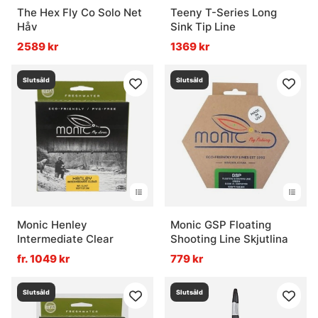
The Hex Fly Co Solo Net
Teeny T-Series Long
Håv
Sink Tip Line
2589 kr
1369 kr
Slutsåld
Slutsåld
Monic Henley
Monic GSP Floating
Intermediate Clear
Shooting Line Skjutlina
fr. 1049 kr
779 kr
Slutsåld
Slutsåld