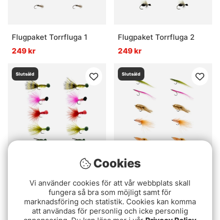
Flugpaket Torrfluga 1
Flugpaket Torrfluga 2
249 kr
249 kr
Slutsåld
Slutsåld
Cookies
Flugpaket Boobyflugor
Flugpaket Kust 2
Vi använder cookies för att vår webbplats skall
249 kr
299 kr
fungera så bra som möjligt samt för
marknadsföring och statistik. Cookies kan komma
att användas för personlig och icke personlig
Slutsåld
Slutsåld