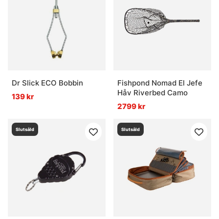
Dr Slick ECO Bobbin
Fishpond Nomad El Jefe
Håv Riverbed Camo
139 kr
2799 kr
Slutsåld
Slutsåld