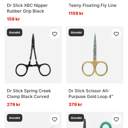
Dr Slick XBC Nipper
Teeny Floating Fly Line
Rubber Grip Black
1159 kr
159 kr
Slutsåld
Slutsåld
Dr Slick Spring Creek
Dr Slick Scissor All-
Clamp Black Curved
Purpuse Gold Loop 4''
279 kr
379 kr
Slutsåld
Slutsåld