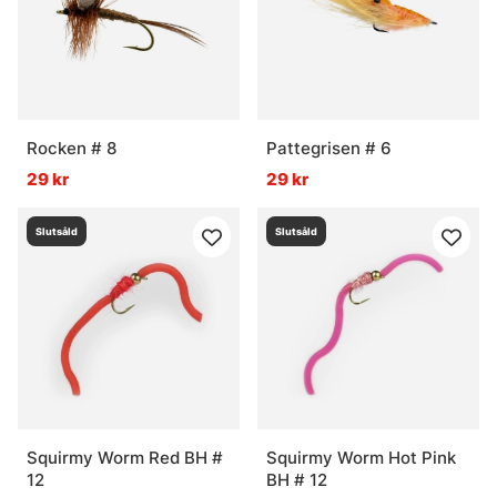
Rocken # 8
Pattegrisen # 6
29 kr
29 kr
Slutsåld
Slutsåld
Squirmy Worm Red BH #
Squirmy Worm Hot Pink
12
BH # 12