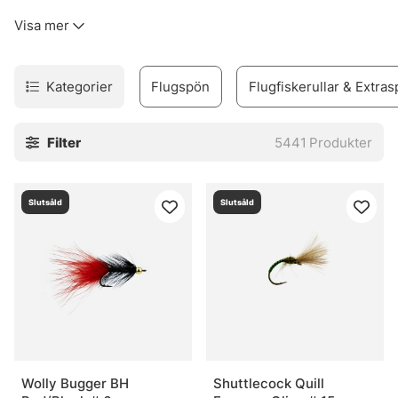
kinkigt. Sortimentet täcker allt från flugfiskespön, rullar
Visa mer
och linor till flugor, flugbindningsmaterial, vadare och set
för den som vill komma igång utan krångel.
Urvalet är byggt för verkligt fiske. Inte prydnad. Därför
Kategorier
Flugspön
Flugfiskerullar & Extras
finns produkter för både erfarna flugfiskare och nybörjare
som vill undvika felköp redan från start. Märken som
Filter
5441
Produkter
Vision, Simms, Patagonia, A.Jensen, Sage, RIO, Loop,
Guideline och Pool 12 finns med, eftersom de ofta
levererar när det blir blött, blåsigt och lite stökigt. Sånt
Slutsåld
Slutsåld
väger tungt.
I webbshoppen och i butiken i Stockholm finns också råd
som faktiskt går att använda vid älven. Och den nya Fly
Shop på Hornsgatan 148 är väl värd ett besök för den som
vill se prylarna på nära håll och känna skillnaden mellan
olika delar innan säsongen drar igång på allvar.
» Tillbaka till fiskemetoder
Wolly Bugger BH
Shuttlecock Quill