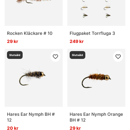
Rocken Kläckare # 10
Flugpaket Torrfluga 3
29 kr
249 kr
Slutsåld
Slutsåld
Hares Ear Nymph BH #
Hares Ear Nymph Orange
12
BH # 12
20 kr
29 kr