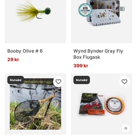
Booby Olive # 6
Wynd Bynder Gray Fly
Box Flugask
29 kr
399 kr
Slutsåld
Slutsåld