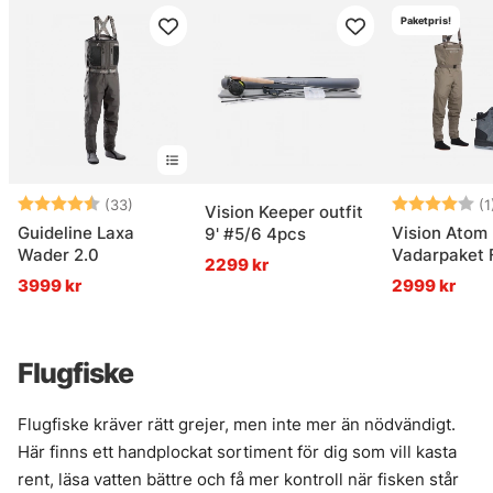
Paketpris!
Betyg:
4.6 utav 5 stjärnor
Betyg:
(33)
(1
Vision Keeper outfit
Guideline Laxa
Vision Atom
9' #5/6 4pcs
Wader 2.0
Vadarpaket F
2299 kr
3999 kr
2999 kr
Flugfiske
Flugfiske kräver rätt grejer, men inte mer än nödvändigt.
Här finns ett handplockat sortiment för dig som vill kasta
rent, läsa vatten bättre och få mer kontroll när fisken står