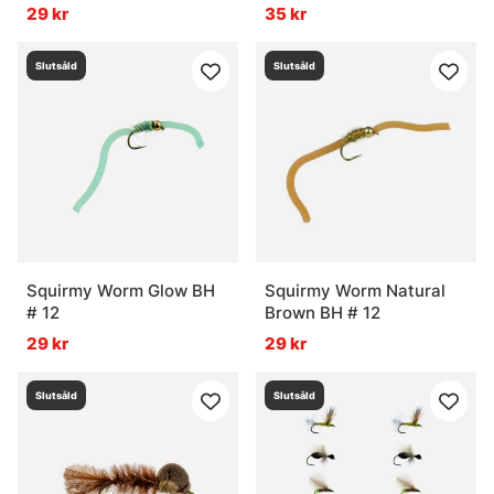
29 kr
35 kr
Slutsåld
Slutsåld
Squirmy Worm Glow BH
Squirmy Worm Natural
# 12
Brown BH # 12
29 kr
29 kr
Slutsåld
Slutsåld