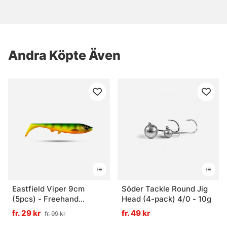
Andra Köpte Även
Eastfield Viper 9cm
Söder Tackle Round Jig
(5pcs) - Freehand
Head (4-pack) 4/0 - 10g
Firetiger UV
fr. 29 kr
fr. 49 kr
fr. 99 kr