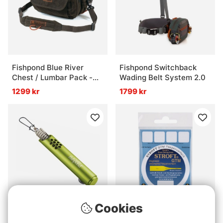
Fishpond Blue River
Fishpond Switchback
Chest / Lumbar Pack -
Wading Belt System 2.0
Peat Moss
1299 kr
1799 kr
Cookies
Betyg:
4.8 utav 5 stjär
(6)
Fishpond Swivel