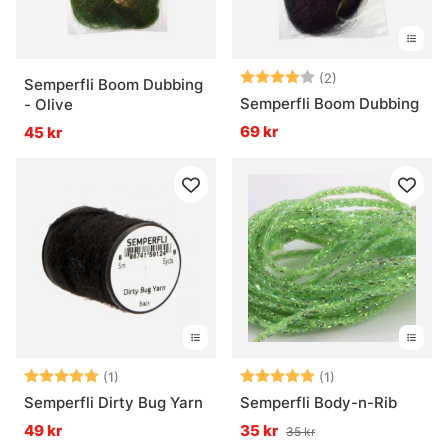
Betyg:
4.0 utav 5 stjär
(2)
Semperfli Boom Dubbing
Semperfli Boom Dubbing
- Olive
69 kr
45 kr
Betyg:
5.0 utav 5 stjärnor
Betyg:
5.0 utav 5 stjär
(1)
(1)
Semperfli Dirty Bug Yarn
Semperfli Body-n-Rib
49 kr
35 kr
35 kr