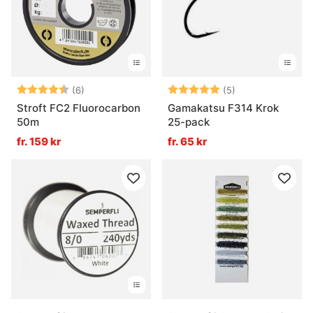
Betyg:
4.3 utav 5 stjärnor
Betyg:
5.0 utav 5 stjär
(6)
(5)
Stroft FC2 Fluorocarbon
Gamakatsu F314 Krok
50m
25-pack
fr. 159 kr
fr. 65 kr