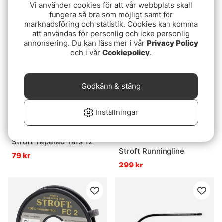
Stroft Taperad Tafs 9'
Retractor - Lichen
Vi använder cookies för att vår webbplats skall
fungera så bra som möjligt samt för
79 kr
249 kr
marknadsföring och statistik. Cookies kan komma
att användas för personlig och icke personlig
annonsering. Du kan läsa mer i vår
Privacy Policy
och i vår
Cookiepolicy
.
Godkänn & stäng
Inställningar
Betyg:
4.0 utav 5 stjär
(1)
Stroft Taperad Tafs 12'
Stroft Runningline
79 kr
299 kr