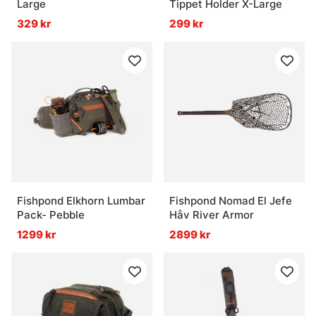
Large
Tippet Holder X-Large
329 kr
299 kr
Fishpond Elkhorn Lumbar
Fishpond Nomad El Jefe
Pack- Pebble
Håv River Armor
1299 kr
2899 kr