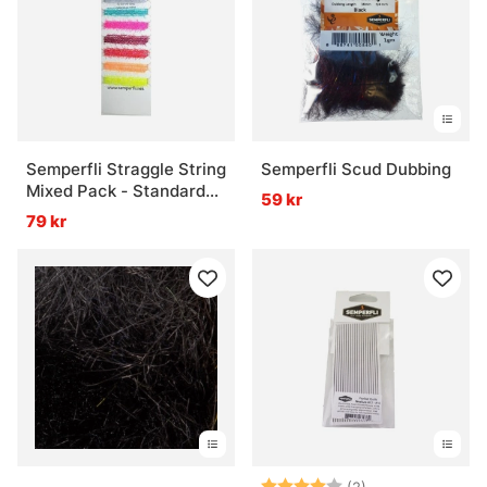
Semperfli Straggle String
Semperfli Scud Dubbing
Mixed Pack - Standard
59 kr
Collection
79 kr
Betyg:
4.0 utav 5 stjär