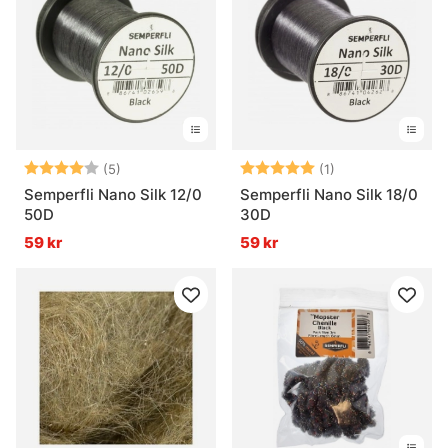
Betyg:
4.0 utav 5 stjärnor
Betyg:
5.0 utav 5 stjär
(5)
(1)
Semperfli Nano Silk 12/0
Semperfli Nano Silk 18/0
50D
30D
59 kr
59 kr