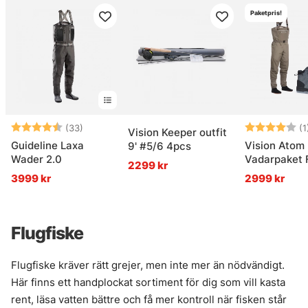
Paketpris!
Betyg:
4.6 utav 5 stjärnor
Betyg:
(33)
(1
Vision Keeper outfit
Guideline Laxa
Vision Atom
9' #5/6 4pcs
Wader 2.0
Vadarpaket F
2299 kr
3999 kr
2999 kr
Flugfiske
Flugfiske kräver rätt grejer, men inte mer än nödvändigt.
Här finns ett handplockat sortiment för dig som vill kasta
rent, läsa vatten bättre och få mer kontroll när fisken står