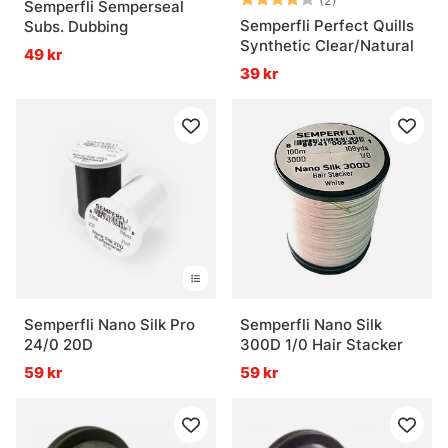
(2)
Semperfli Semperseal
Semperfli Perfect Quills
Subs. Dubbing
Synthetic Clear/Natural
49 kr
39 kr
Semperfli Nano Silk Pro
Semperfli Nano Silk
24/0 20D
300D 1/0 Hair Stacker
59 kr
59 kr