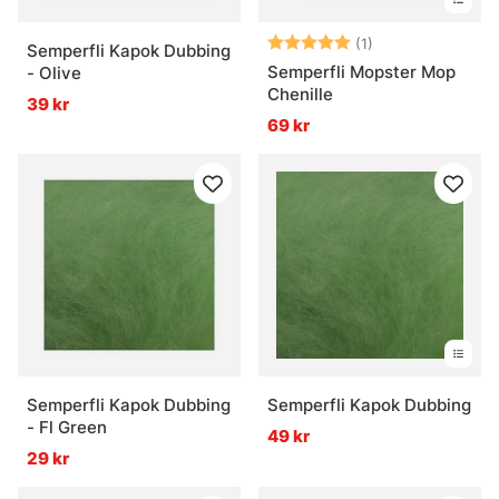
Betyg:
5.0 utav 5 stjär
(1)
Semperfli Kapok Dubbing
Semperfli Mopster Mop
- Olive
Chenille
39 kr
69 kr
Semperfli Kapok Dubbing
Semperfli Kapok Dubbing
- Fl Green
49 kr
29 kr