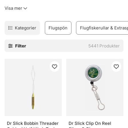
kinkigt. Sortimentet täcker allt från flugfiskespön, rullar
Visa mer
och linor till flugor, flugbindningsmaterial, vadare och set
för den som vill komma igång utan krångel.
Urvalet är byggt för verkligt fiske. Inte prydnad. Därför
Kategorier
Flugspön
Flugfiskerullar & Extras
finns produkter för både erfarna flugfiskare och nybörjare
som vill undvika felköp redan från start. Märken som
Filter
5441
Produkter
Vision, Simms, Patagonia, A.Jensen, Sage, RIO, Loop,
Guideline och Pool 12 finns med, eftersom de ofta
levererar när det blir blött, blåsigt och lite stökigt. Sånt
väger tungt.
I webbshoppen och i butiken i Stockholm finns också råd
som faktiskt går att använda vid älven. Och den nya Fly
Shop på Hornsgatan 148 är väl värd ett besök för den som
vill se prylarna på nära håll och känna skillnaden mellan
olika delar innan säsongen drar igång på allvar.
» Tillbaka till fiskemetoder
Dr Slick Bobbin Threader
Dr Slick Clip On Reel