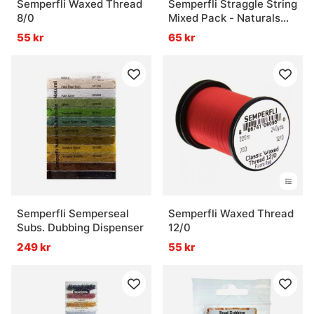
Semperfli Waxed Thread
Semperfli Straggle String
8/0
Mixed Pack - Naturals
Collection
55 kr
65 kr
Semperfli Semperseal
Semperfli Waxed Thread
Subs. Dubbing Dispenser
12/0
249 kr
55 kr