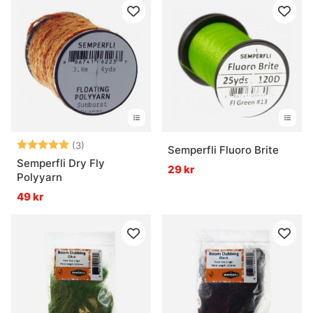
Betyg:
5.0 utav 5 stjärnor
(3)
Semperfli Fluoro Brite
Semperfli Dry Fly
29 kr
Polyyarn
49 kr