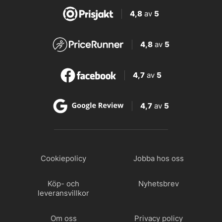
4,8
av
5
4,8
av
5
4,7
av
5
4,7
av
5
Cookiepolicy
Jobba hos oss
Köp- och
Nyhetsbrev
leveransvillkor
Om oss
Privacy policy