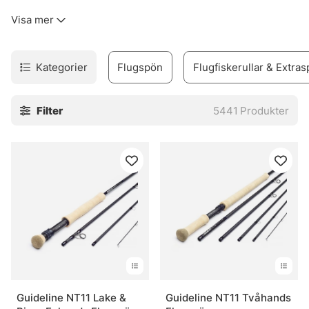
kinkigt. Sortimentet täcker allt från flugfiskespön, rullar
Visa mer
och linor till flugor, flugbindningsmaterial, vadare och set
för den som vill komma igång utan krångel.
Urvalet är byggt för verkligt fiske. Inte prydnad. Därför
Kategorier
Flugspön
Flugfiskerullar & Extras
finns produkter för både erfarna flugfiskare och nybörjare
som vill undvika felköp redan från start. Märken som
Filter
5441
Produkter
Vision, Simms, Patagonia, A.Jensen, Sage, RIO, Loop,
Guideline och Pool 12 finns med, eftersom de ofta
levererar när det blir blött, blåsigt och lite stökigt. Sånt
väger tungt.
I webbshoppen och i butiken i Stockholm finns också råd
som faktiskt går att använda vid älven. Och den nya Fly
Shop på Hornsgatan 148 är väl värd ett besök för den som
vill se prylarna på nära håll och känna skillnaden mellan
olika delar innan säsongen drar igång på allvar.
» Tillbaka till fiskemetoder
Guideline NT11 Lake &
Guideline NT11 Tvåhands