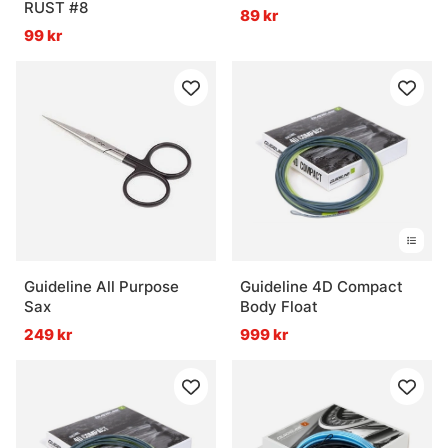
RUST #8
89 kr
99 kr
Guideline All Purpose
Guideline 4D Compact
Sax
Body Float
249 kr
999 kr