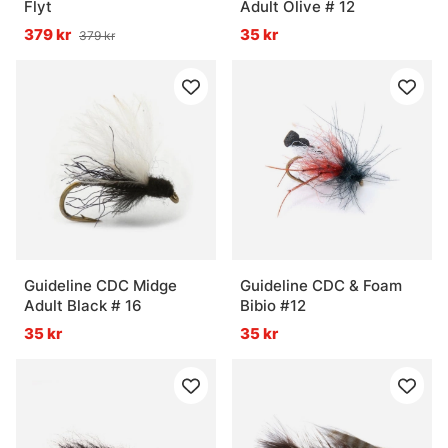
Flyt
Adult Olive # 12
379 kr
35 kr
379 kr
Guideline CDC Midge
Guideline CDC & Foam
Adult Black # 16
Bibio #12
35 kr
35 kr