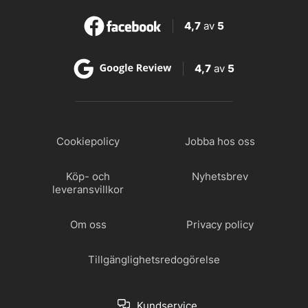
4,7
av
5
4,7
av
5
Cookiepolicy
Jobba hos oss
Köp- och
Nyhetsbrev
leveransvillkor
Om oss
Privacy policy
Tillgänglighetsredogörelse
Kundservice