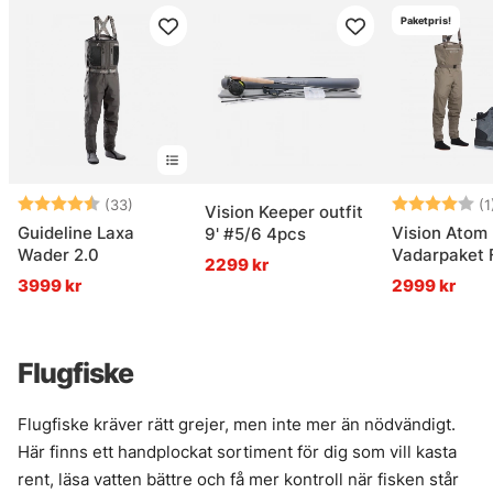
Paketpris!
Betyg:
4.6 utav 5 stjärnor
Betyg:
(33)
(1
Vision Keeper outfit
Guideline Laxa
Vision Atom
9' #5/6 4pcs
Wader 2.0
Vadarpaket F
2299 kr
3999 kr
2999 kr
Flugfiske
Flugfiske kräver rätt grejer, men inte mer än nödvändigt.
Här finns ett handplockat sortiment för dig som vill kasta
rent, läsa vatten bättre och få mer kontroll när fisken står