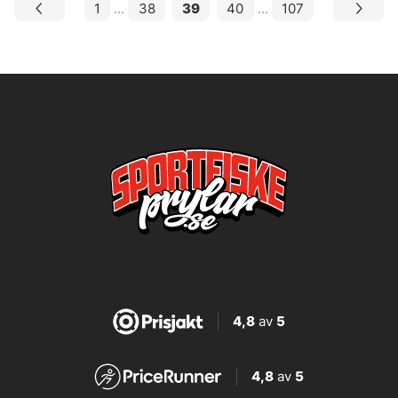
1
...
38
39
40
...
107
4,8
av
5
4,8
av
5