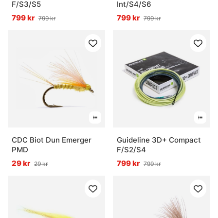
F/S3/S5
Int/S4/S6
799 kr
799 kr
799 kr
799 kr
CDC Biot Dun Emerger
Guideline 3D+ Compact
PMD
F/S2/S4
29 kr
799 kr
29 kr
799 kr