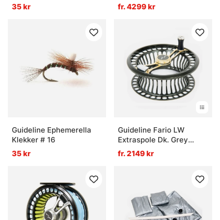
Green/Gold
35 kr
fr. 4299 kr
Guideline Ephemerella
Guideline Fario LW
Klekker # 16
Extraspole Dk. Grey
Green/Gold
35 kr
fr. 2149 kr