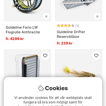
Betyg:
4.0 utav 5 stjär
(1)
Guideline Fario LW
Guideline Drifter
Flugrulle Anthracite
Reservblåsor
fr. 4299 kr
fr. 229 kr
Cookies
Vi använder cookies för att vår webbplats skall
fungera så bra som möjligt samt för
Guideline Double Side
Guideline Double Gonga