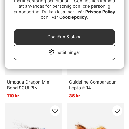
marknadsföring och statistik. Cookies kan komma
Stillwater Flybox
Tan/Yellow #4/4
att användas för personlig och icke personlig
399 kr
139 kr
annonsering. Du kan läsa mer i vår
Privacy Policy
och i vår
Cookiepolicy
.
Godkänn & stäng
Inställningar
Umpqua Dragon Mini
Guideline Comparadun
Bond SCULPIN
Lepto # 14
119 kr
35 kr