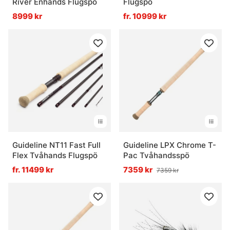
River Enhands Flugspö
Flugspö
8999 kr
fr. 10999 kr
Vanliga frågor om flugfiske
Vad är flugfiske?
Vad är ett flugfiskeset?
Vad är flugbindningsmaterial?
Guideline NT11 Fast Full
Guideline LPX Chrome T-
Flex Tvåhands Flugspö
Pac Tvåhandsspö
Vad är vadarbyxor och varför används de?
fr. 11499 kr
7359 kr
7359 kr