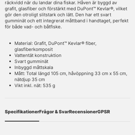
räckvidd när du landar dina fiskar. Håven är byggd av
grafit, glasfiber och förstärkt med DuPont™ Kevlar®, vilket
gör den otroligt slitstark och lätt. Den har ett svart
gumminät och ett integrerat måttband i handtaget, perfekt
för både vad- och båtfiske.
Material: Grafit, DuPont™ Kevlar® fiber,
glasfiberkomposit
Vattentät konstruktion
Svart gumminät
Inbyggd måttskala
Mått: Total längd 105 cm, håvöppning 33 cm x 55 cm,
nätdjup 35 cm
Vikt inkl. nät: 535 g
Specifikationer
Frågor & Svar
Recensioner
GPSR