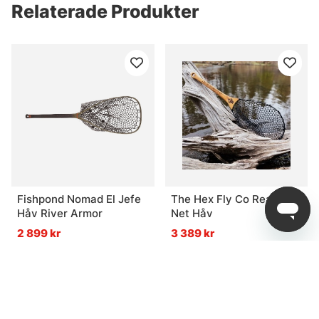
Relaterade Produkter
Fishpond Nomad El Jefe
The Hex Fly Co Reach
Håv River Armor
Net Håv
2 899 kr
3 389 kr