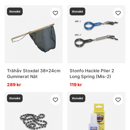
Slutsåld
Slutsåld
Trähåv Stoxdal 38x24cm
Stonfo Hackle Plier 2
Gummerat Nät
Long Spring (Mis-2)
289 kr
119 kr
Slutsåld
Slutsåld