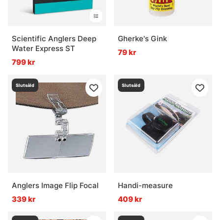
Scientific Anglers Deep
Gherke's Gink
Water Express ST
79 kr
799 kr
Slutsåld
Slutsåld
Anglers Image Flip Focal
Handi-measure
339 kr
409 kr