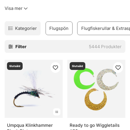
kinkigt. Sortimentet täcker allt från flugfiskespön, rullar
Visa mer
och linor till flugor, flugbindningsmaterial, vadare och set
för den som vill komma igång utan krångel.
Urvalet är byggt för verkligt fiske. Inte prydnad. Därför
Kategorier
Flugspön
Flugfiskerullar & Extras
finns produkter för både erfarna flugfiskare och nybörjare
som vill undvika felköp redan från start. Märken som
Filter
5444
Produkter
Vision, Simms, Patagonia, A.Jensen, Sage, RIO, Loop,
Guideline och Pool 12 finns med, eftersom de ofta
levererar när det blir blött, blåsigt och lite stökigt. Sånt
Slutsåld
Slutsåld
väger tungt.
I webbshoppen och i butiken i Stockholm finns också råd
som faktiskt går att använda vid älven. Och den nya Fly
Shop på Hornsgatan 148 är väl värd ett besök för den som
vill se prylarna på nära håll och känna skillnaden mellan
olika delar innan säsongen drar igång på allvar.
» Tillbaka till fiskemetoder
Umpqua Klinkhammer
Ready to go Wiggletails