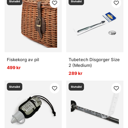
Slutsåld
Slutsåld
Fiskekorg av pil
Tubetech Disgorger Size
2 (Medium)
499 kr
289 kr
Slutsåld
Slutsåld