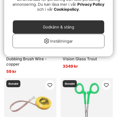
annonsering. Du kan läsa mer i vår
Privacy Policy
Slutsåld
Slutsåld
och i vår
Cookiepolicy
.
Godkänn & stäng
Inställningar
Dubbing Brush Wire -
Vision Glass Trout
copper
3349 kr
59 kr
Slutsåld
Slutsåld