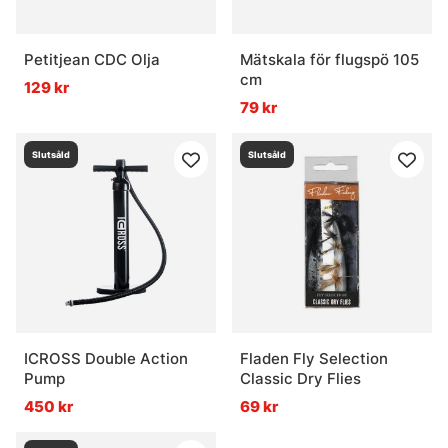
Petitjean CDC Olja
Mätskala för flugspö 105
cm
129 kr
79 kr
Slutsåld
Slutsåld
ICROSS Double Action
Fladen Fly Selection
Pump
Classic Dry Flies
450 kr
69 kr