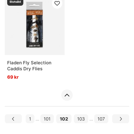
Slutsåld
Fladen Fly Selection
Caddis Dry Flies
69 kr
1
...
101
102
103
...
107