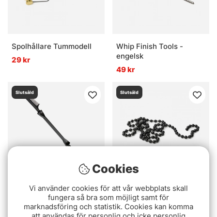
Spolhållare Tummodell
Whip Finish Tools -
engelsk
29 kr
49 kr
Slutsåld
Slutsåld
Cookies
Vi använder cookies för att vår webbplats skall
Stonfo Dubbing Comb
Kulkätting Svart
fungera så bra som möjligt samt för
89 kr
79 kr
marknadsföring och statistik. Cookies kan komma
att användas för personlig och icke personlig