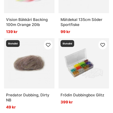
Vision Bäkkäri Backing
Mätdekal 135cm Söder
100m Orange 20lb
Sportfiske
139 kr
99 kr
Slutsåld
Slutsåld
Predator Dubbing, Dirty
Frödin Dubbingbox Glitz
NB
399 kr
49 kr