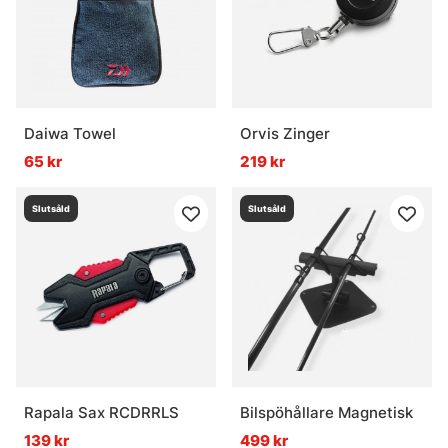
Daiwa Towel
Orvis Zinger
65 kr
219 kr
Slutsåld
Slutsåld
Rapala Sax RCDRRLS
Bilspöhållare Magnetisk
139 kr
499 kr