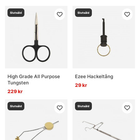
Slutsåld
Slutsåld
High Grade All Purpose
Ezee Hackeltång
Tungsten
29 kr
229 kr
Slutsåld
Slutsåld