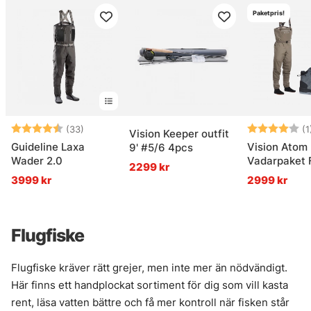
Paketpris!
Betyg:
4.6 utav 5 stjärnor
Betyg:
(33)
(1
Vision Keeper outfit
Guideline Laxa
Vision Atom
9' #5/6 4pcs
Wader 2.0
Vadarpaket F
2299 kr
3999 kr
2999 kr
Flugfiske
Flugfiske kräver rätt grejer, men inte mer än nödvändigt.
Här finns ett handplockat sortiment för dig som vill kasta
rent, läsa vatten bättre och få mer kontroll när fisken står