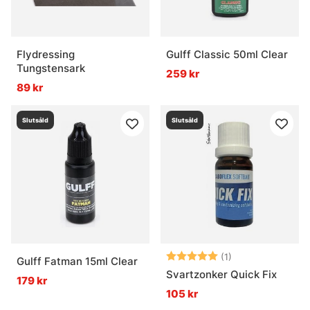
Flydressing
Gulff Classic 50ml Clear
Tungstensark
259 kr
89 kr
Slutsåld
Slutsåld
Betyg:
5.0 utav 5 stjär
(1)
Gulff Fatman 15ml Clear
Svartzonker Quick Fix
179 kr
105 kr