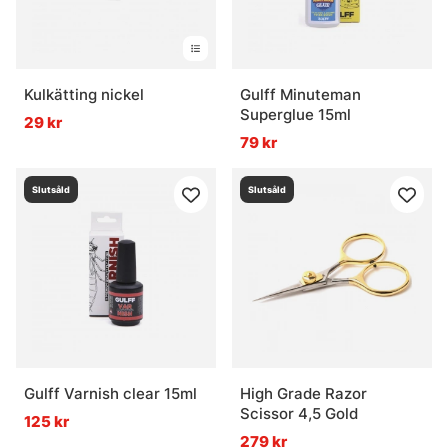
Kulkätting nickel
Gulff Minuteman
Superglue 15ml
29 kr
79 kr
Slutsåld
Slutsåld
Gulff Varnish clear 15ml
High Grade Razor
Scissor 4,5 Gold
125 kr
279 kr