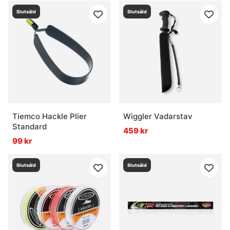
Slutsåld
Slutsåld
Tiemco Hackle Plier
Wiggler Vadarstav
Standard
459 kr
99 kr
Slutsåld
Slutsåld