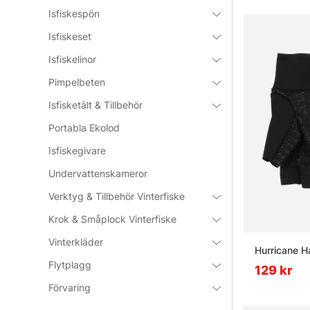
Isfiskespön
Vanliga fråg
Isfiskeset
Vad är vi
Isfiskelinor
Pimpelbeten
Isfisketält & Tillbehör
Vad är en
Portabla Ekolod
Isfiskegivare
Vad är et
Undervattenskameror
Verktyg & Tillbehör Vinterfiske
Krok & Småplock Vinterfiske
Vinterkläder
Hurricane H
Flytplagg
129 kr
Förvaring