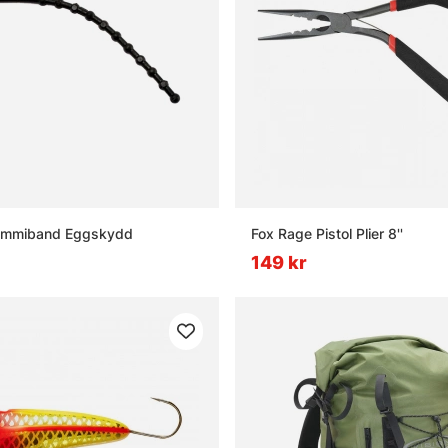
ummiband Eggskydd
Fox Rage Pistol Plier 8''
149 kr