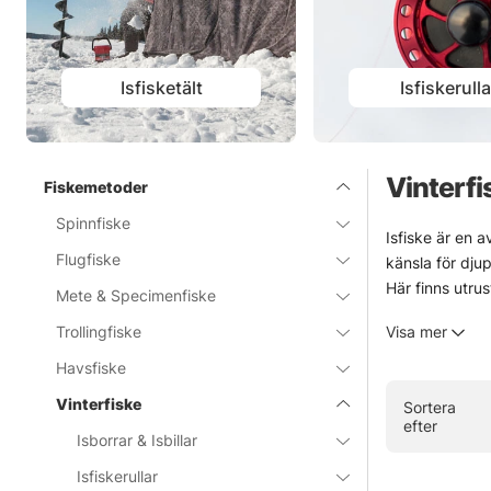
Isfisketält
Isfiskerulla
Vinterfi
Fiskemetoder
Spinnfiske
Isfiske är en a
Flugfiske
känsla för djup 
Här finns utru
Mete & Specimenfiske
hemmavatten dä
Trollingfiske
Visa mer
onödigt krånge
Vinterfiske krä
Havsfiske
Ganska rått. 
Vinterfiske
Sortera
efter
» Tillbaka ti
Isborrar & Isbillar
Isfiskerullar