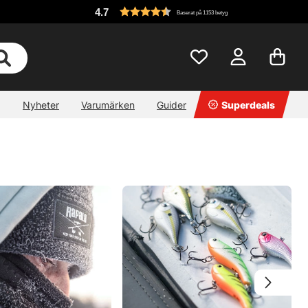
4.7
Baserat på 1153 betyg
Nyheter
Varumärken
Guider
Superdeals