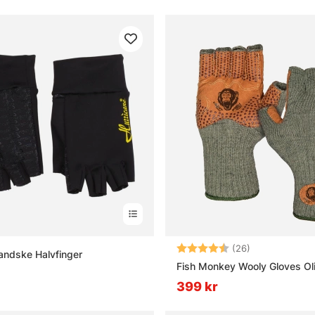
or om vinterfiske
nterfiske?
 balanspirk?
t isolerat pop-up-tält?
Betyg:
4.9 utav 5 stj
(26)
andske Halvfinger
Fish Monkey Wooly Gloves Ol
399 kr