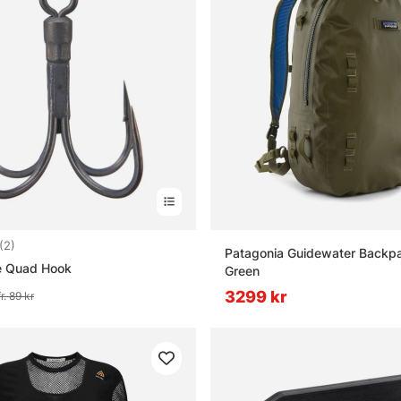
4.0 utav 5 stjärnor
(2)
Patagonia Guidewater Backpa
e Quad Hook
Green
3299 kr
fr. 89 kr