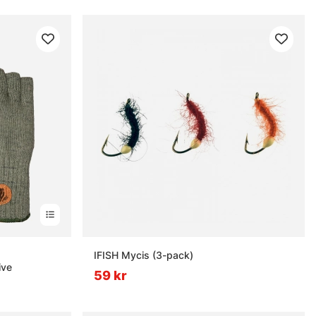
ärnor
IFISH Mycis (3-pack)
ive
59 kr