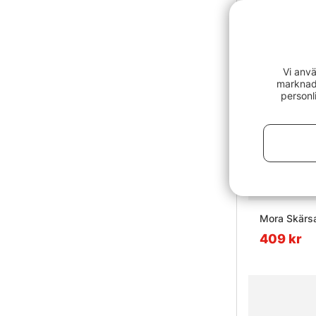
Vi anvä
marknads
personl
Mora Skärs
409 kr