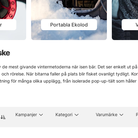
r
Portabla Ekolod
V
ske
v de mest givande vintermetoderna när isen bär. Det ser enkelt ut på hå
och rörelse. När bitarna faller på plats blir fisket ovanligt tydligt. Kort
stning för många olika upplägg, från isolerade pop-up-tält som håller 
r små skillnader kan spela stor roll. Utbudet är brett, så det blir lä
l.
ver lite mer fingertoppskänsla. Men när isen är stabil och grejerna sitt
Ganska vackert också.
Kampanjer
Kategori
Varumärke
P
ll fiskemetoder