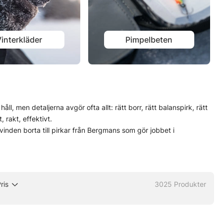
interkläder
Pimpelbeten
ll, men detaljerna avgör ofta allt: rätt borr, rätt balanspirk, rätt
, rakt, effektivt.
vinden borta till pirkar från Bergmans som gör jobbet i
ttare att hitta något som passar både platsen och fisket, utan
er, då är det ett fiskesätt som levererar väldigt ren fiskeglädje.
ris
3025
Produkter