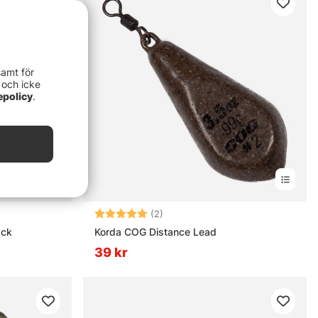
samt för
 och icke
epolicy
.
nor
Betyg:
5.0 utav 5 stjärnor
(2)
ack
Korda COG Distance Lead
39 kr