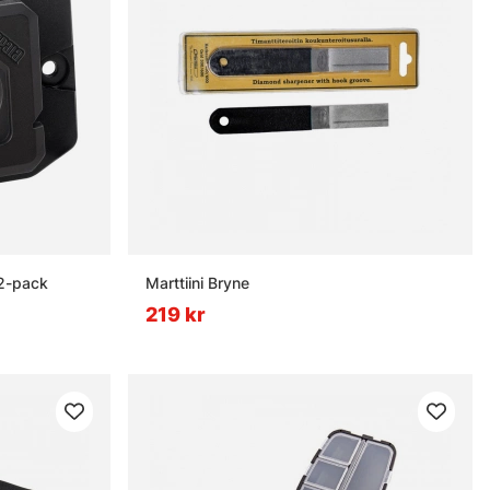
2-pack
Marttiini Bryne
219 kr