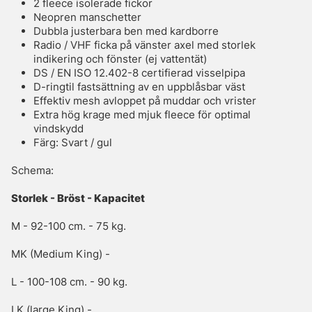
2 fleece isolerade fickor
Neopren manschetter
Dubbla justerbara ben med kardborre
Radio / VHF ficka på vänster axel med storlek
indikering och fönster (ej vattentät)
DS / EN ISO 12.402-8 certifierad visselpipa
D-ringtil fastsättning av en uppblåsbar väst
Effektiv mesh avloppet på muddar och vrister
Extra hög krage med mjuk fleece för optimal
vindskydd
Färg: Svart / gul
Schema:
Storlek - Bröst - Kapacitet
M - 92-100 cm. - 75 kg.
MK (Medium King) -
L - 100-108 cm. - 90 kg.
LK (large King) -