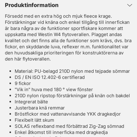
Produktinformation
Försedd med en extra hög och mjuk fleece krage.
Förstärkningar vid knäna och enkel tillgång till innerfickan
är bara några av de funktioner sportfiskare kommer att
uppskatta med Westin W4 flytoverallen. Plagget andas
kvalitet och det finns alla de funktioner som krävs, dvs. bra
fickor, en skyddande luva, reflexer m.m. funktionalitet var
den huvudsakliga prioriteringen för konstruktörerna av
den här flytoverallen.
Material: PU-belagd 210D nylon med tejpade sömmar
DS / EN ISO 12.402-6 certifierad
9 fickor
"Vik in" huva med 180 ° view fönster
210D nylon ripstop förstärkningar på knän och bakdel
Integrerat bälte
Justerbara knä remmar
Bröstfickor med vattenavvisande YKK dragkedjor
Flexibelt lätt skum
SOLAS reflexband med förbättrad Zig-Zag sömnad
Enkel åtkomst till innerficka med dragkedja