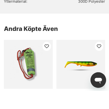
Yttermaterial:
300D Polyester
Andra Köpte Även
Räddningslina 25m
Eastfield Viper 9cm
(5pcs) - Freehand
Firetiger UV
229 kr
fr. 29 kr
fr. 99 kr