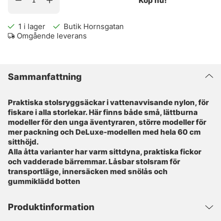
Köp nu!
1
i lager
Butik Hornsgatan
Omgående leverans
Sammanfattning
Praktiska stolsryggsäckar i vattenavvisande nylon, för
fiskare i alla storlekar. Här finns både små, lättburna
modeller för den unga äventyraren, större modeller för
mer packning och DeLuxe-­modellen med hela 60 cm
sitthöjd.
Alla åtta varianter har varm sittdyna, praktiska fickor
och vadderade bärremmar. Låsbar stolsram för
transportläge, innersäcken med snölås och
gummiklädd botten
Produktinformation