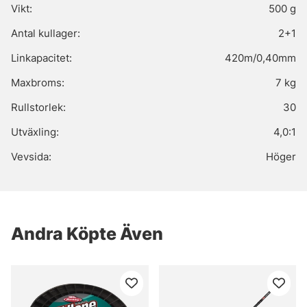
Vikt:
500 g
Antal kullager:
2+1
Linkapacitet:
420m/0,40mm
Maxbroms:
7 kg
Rullstorlek:
30
Utväxling:
4,0:1
Vevsida:
Höger
Andra Köpte Även