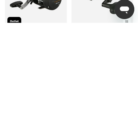
Outlet
Okuma Classic CLX
Okuma Cortez Black CZ-
-200La 0bb Ismeterulle
10CSa 4+1bb
449 kr
fr. 1 879 kr