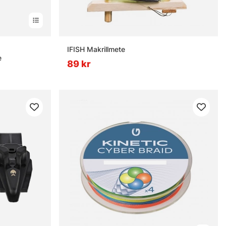
nor
IFISH Makrillmete
e
89 kr