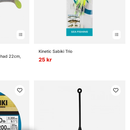
rnor
Kinetic Sabiki Trio
Shad 22cm,
25 kr