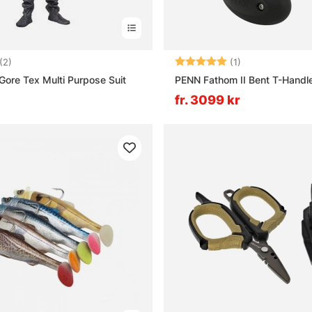
5.0 utav 5 stjärnor
Betyg:
5.0 utav 5 stjär
(2)
(1)
Gore Tex Multi Purpose Suit
PENN Fathom II Bent T-Handl
fr. 3099 kr