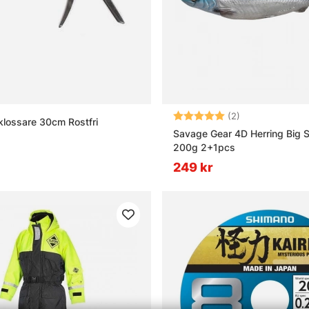
tigt att tänka på i saltvatten?
Betyg:
5.0 utav 5 stjä
(2)
klossare 30cm Rostfri
Savage Gear 4D Herring Big 
200g 2+1pcs
249 kr