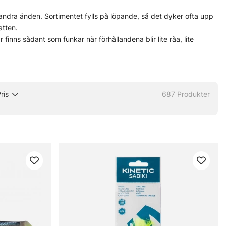
i andra änden. Sortimentet fylls på löpande, så det dyker ofta upp
atten.
finns sådant som funkar när förhållandena blir lite råa, lite
tiken också, för där kan det ligga fina prisvärda fynd som lätt glöms
ris
687
Produkter