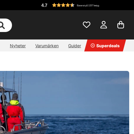
4.7
Baserat på 1157 betyg
Nyheter
Varumärken
Guider
Superdeals