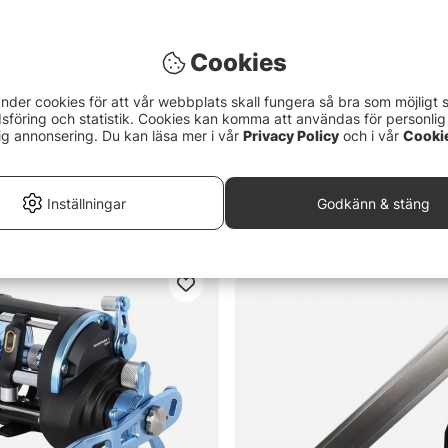
Cookies
nder cookies för att vår webbplats skall fungera så bra som möjligt 
föring och statistik. Cookies kan komma att användas för personlig
ig annonsering. Du kan läsa mer i vår
Privacy Policy
och i vår
Cooki
Betyg:
5.0 utav 5 stjä
(3)
 845, Fladen Rescue System
Shimano Kairiki 8 300m Steel
kr
Inställningar
Godkänn & stäng
389 kr