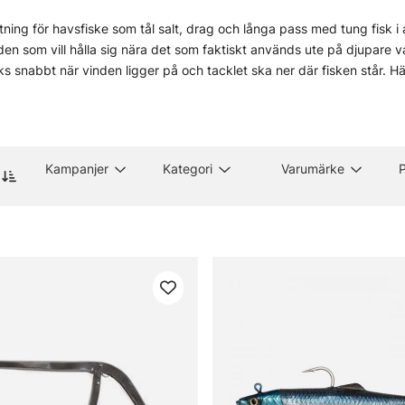
stning för havsfiske som tål salt, drag och långa pass med tung fisk 
 den som vill hålla sig nära det som faktiskt används ute på djupare v
s snabbt när vinden ligger på och tacklet ska ner där fisken står. Här 
r man vill ha kontroll i stället för bara chansning. Kika gärna in i bu
ra scrollar förbi.
metoder
Kampanjer
Kategori
Varumärke
P
gor om havsfiske
vsfiske?
vs för havsfiske?
ar bäst när strömmen är hård?