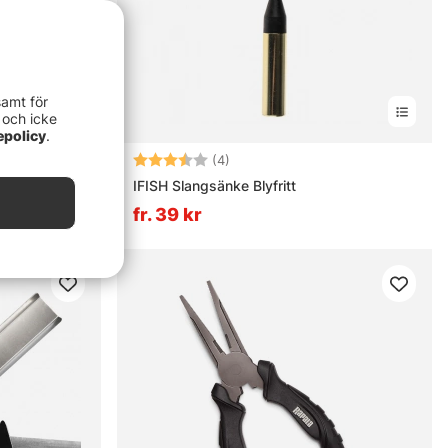
samt för
 och icke
epolicy
.
rnor
Betyg:
3.8 utav 5 stjärnor
(4)
 Gray
IFISH Slangsänke Blyfritt
fr. 39 kr