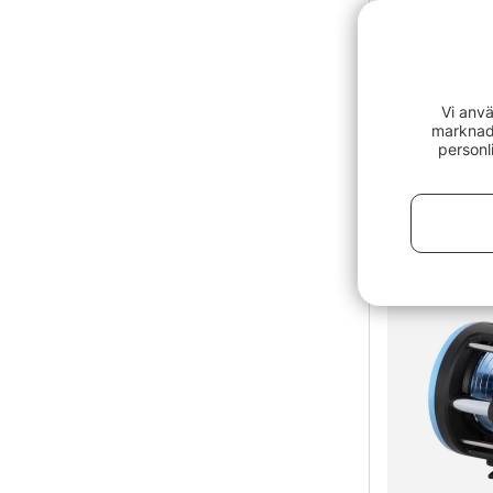
Vi anvä
marknads
personl
Flytoverall
fr. 2949 