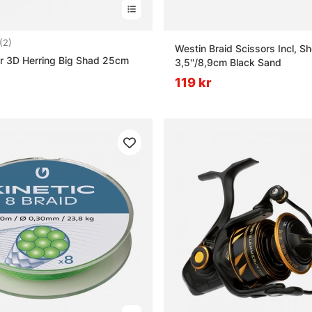
4.5 utav 5 stjärnor
(2)
Westin Braid Scissors Incl, S
r 3D Herring Big Shad 25cm
3,5''/8,9cm Black Sand
119 kr