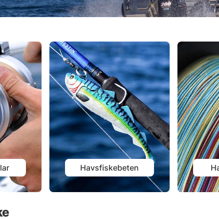
lar
Havsfiskebeten
Ha
ke