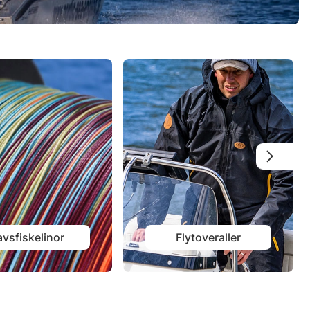
vsfiskelinor
Flytoveraller