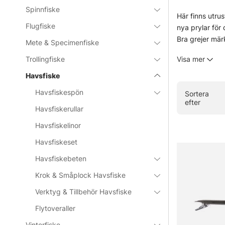
Spinnfiske
Här finns utru
Flugfiske
nya prylar för
Bra grejer märk
Mete & Specimenfiske
stökiga, och nä
Trollingfiske
Visa mer
bort om man ba
Havsfiske
» Till fiske
Havsfiskespön
Sortera
efter
Havsfiskerullar
Vanliga frå
Havsfiskelinor
Havsfiskeset
Vad är ha
Havsfiskebeten
Krok & Småplock Havsfiske
Vad behö
Verktyg & Tillbehör Havsfiske
Flytoveraller
Vad pass
Vinterfiske