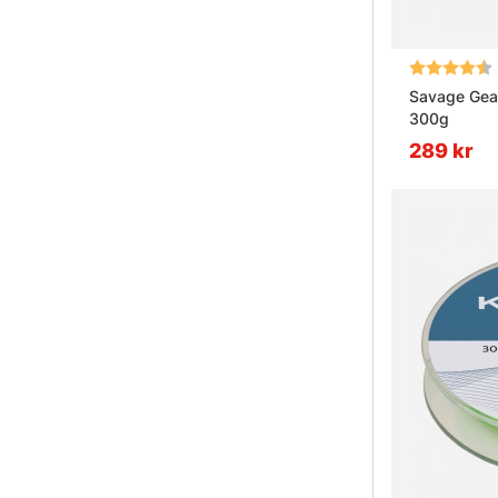
Betyg:
Savage Gea
300g
289 kr