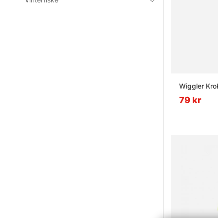
Vad är vik
Wiggler Kro
79 kr