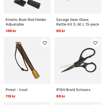
Kinetic Boat Rod Holder
Savage Gear Glass
Adjustable
Rattle Kit S ,M, L 15-pack
149 kr
69 kr
Priest - trout
IFISH Braid Scissors
119 kr
69 kr