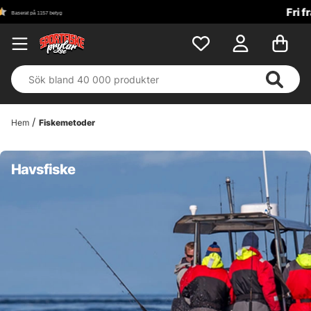
Fri frakt över 699 kr!
Hem
Fiskemetoder
Havsfiske