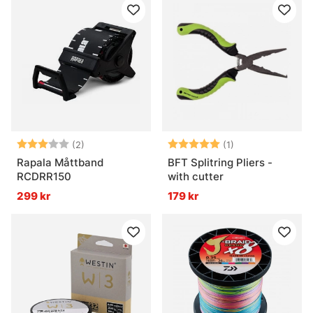
Betyg:
3.0 utav 5 stjärnor
Betyg:
5.0 utav 5 stjär
(2)
(1)
Rapala Måttband
BFT Splitring Pliers -
RCDRR150
with cutter
299 kr
179 kr