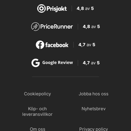
4,8
av
5
4,8
av
5
4,7
av
5
4,7
av
5
Cookiepolicy
Jobba hos oss
Köp- och
Nyhetsbrev
leveransvillkor
Om oss
Privacy policy