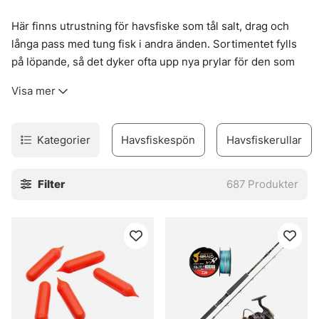
Här finns utrustning för havsfiske som tål salt, drag och
långa pass med tung fisk i andra änden. Sortimentet fylls
på löpande, så det dyker ofta upp nya prylar för den som
vill hålla sig nära det som faktiskt används ute på djupare
Visa mer
vatten.
Bra grejer märks snabbt när vinden ligger på och tacklet
ska ner där fisken står. Här finns sådant som funkar när
Kategorier
Havsfiskespön
Havsfiskerullar
förhållandena blir lite råa, lite stökiga, och när man vill ha
kontroll i stället för bara chansning. Kika gärna in i butiken
Filter
687
Produkter
också, för där kan det ligga fina prisvärda fynd som lätt
glöms bort om man bara scrollar förbi.
» Till fiskemetoder
Vanliga frågor om havsfiske