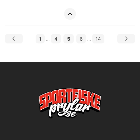
1
...
4
5
6
...
14