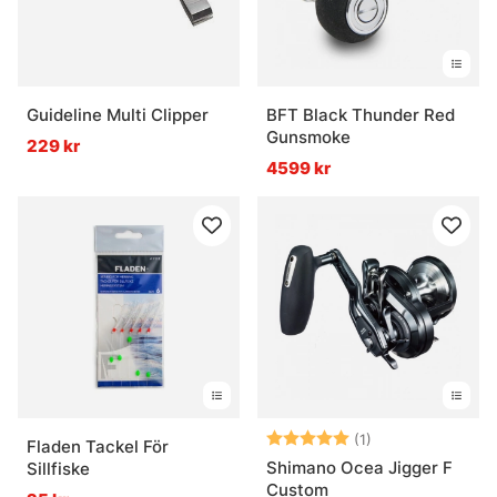
Guideline Multi Clipper
BFT Black Thunder Red
Gunsmoke
229 kr
4599 kr
Betyg:
5.0 utav 5 stjär
(1)
Fladen Tackel För
Shimano Ocea Jigger F
Sillfiske
Custom