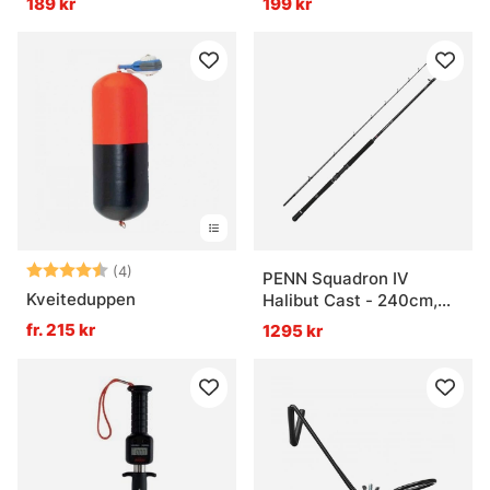
189 kr
199 kr
Betyg:
4.8 utav 5 stjärnor
(4)
PENN Squadron IV
Kveiteduppen
Halibut Cast - 240cm,
7'10'' 30-50Lb
fr. 215 kr
1295 kr