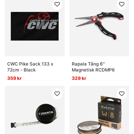
CWC Pike Sack 133 x
Rapala Tång 6''
72cm - Black
Magnetisk RCDMP6
359 kr
329 kr