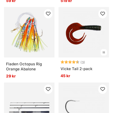
59 kr
519 kr
Betyg:
4.3 utav 5 stjär
(3)
Fladen Octopus Rig
Vicke Tail 2-pack
Orange Abalone
45 kr
29 kr