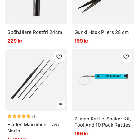
Spöhållare Rostfri 24cm
Gunki Hook Pliers 28 cm
229 kr
199 kr
Betyg:
5.0 utav 5 stjärnor
(1)
Z-man Rattle-Snaker Kit,
Fladen Maxximus Travel
Tool And 10 Pack Rattles
North
199 kr