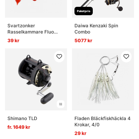
Vad är havsfiske?
Paketpris
Svartzonker
Daiwa Kenzaki Spin
Vad behövs för havsfiske?
Rasselkammare Fluo
Combo
Orange 5-Pack
39 kr
5077 kr
Vad passar bäst när strömmen är hård?
Vad är viktigt att tänka på i saltvatten?
Shimano TLD
Fladen Bläckfiskhäckla 4
Krokar, 4/0
fr. 1649 kr
29 kr