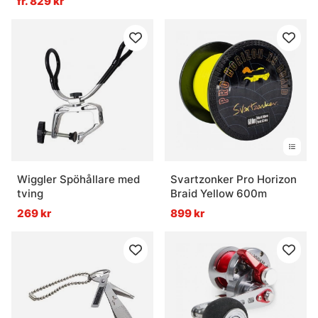
fr. 829 kr
Wiggler Spöhållare med
Svartzonker Pro Horizon
tving
Braid Yellow 600m
269 kr
899 kr