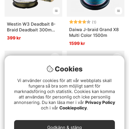
Betyg:
4.0 utav 5 stjär
(1)
Westin W3 Deadbait 8-
Daiwa J-braid Grand X8
Braid Deadbait 300m
Multi Color 1500m
Jungle Jive
399 kr
1599 kr
Cookies
Vi använder cookies för att vår webbplats skall
fungera så bra som möjligt samt för
marknadsföring och statistik. Cookies kan komma
att användas för personlig och icke personlig
annonsering. Du kan läsa mer i vår
Privacy Policy
och i vår
Cookiepolicy
.
Savage Gear Fury SG2
Korda Kutter
Halibut - 190cm, 6'2''
fr. 159 kr
fr. 159 kr
/40-60Lb/800g 1+1
Godkänn & stäng