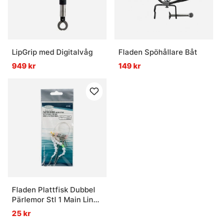
LipGrip med Digitalvåg
Fladen Spöhållare Båt
949 kr
149 kr
Fladen Plattfisk Dubbel
Pärlemor Stl 1 Main Line
0.50mm, Leader 0.40mm
25 kr