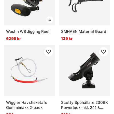
Westin W8 Jigging Reel
SMHAEN Material Guard
6299 kr
139 kr
Wiggler Havsfisketafs
Scotty Spöhållare 230BK
Gummimakk 2-pack
Powerlock inkl. 241 &
242