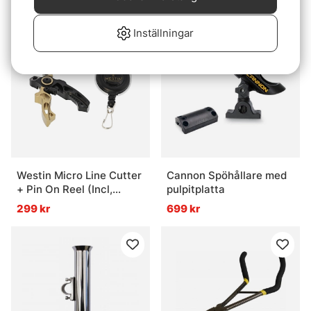
749 kr
Inställningar
Westin Micro Line Cutter
Cannon Spöhållare med
+ Pin On Reel (Incl,
pulpitplatta
Spare Blades) S
299 kr
699 kr
2,5''/6,3cm Black Sand