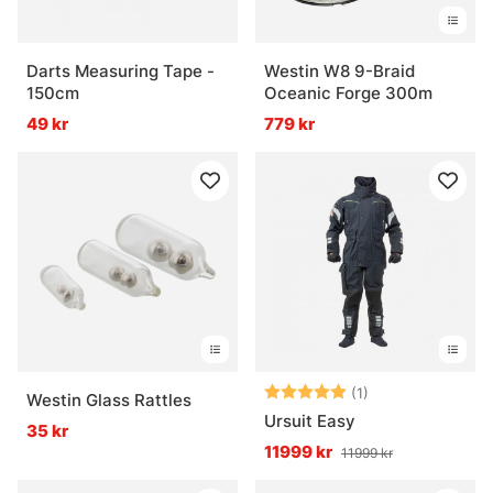
Darts Measuring Tape -
Westin W8 9-Braid
150cm
Oceanic Forge 300m
49 kr
779 kr
Betyg:
5.0 utav 5 stjär
(1)
Westin Glass Rattles
Ursuit Easy
35 kr
11999 kr
11999 kr