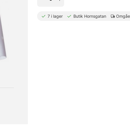
7
i lager
Butik Hornsgatan
Omgåen