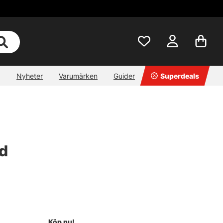
Nyheter
Varumärken
Guider
Superdeals
od
Köp nu!