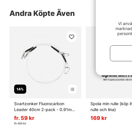
Andra Köpte Även
Vi anvä
marknads
personl
14%
Svartzonker Fluorocarbon
Spola min rulle (köp ihop med
Leader 40cm 2-pack - 0.91mm
rulle och lina)
60LB
fr. 59 kr
169 kr
fr. 69 kr