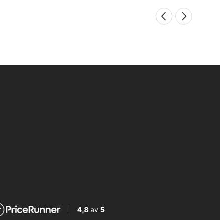
4,8
av
5