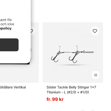
samt för
 och icke
epolicy
.
hållare Vertikal
Söder Tackle Belly Stinger 1x7
Titanium - L (#2/0 + #1/0)
fr. 99 kr