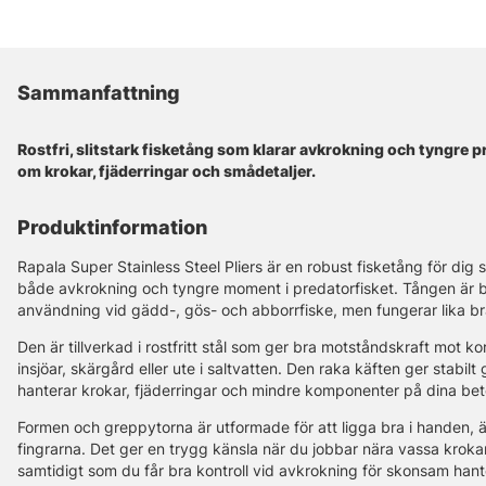
Sammanfattning
Rostfri, slitstark fisketång som klarar avkrokning och tyngre p
om krokar, fjäderringar och smådetaljer.
Produktinformation
Rapala Super Stainless Steel Pliers är en robust fisketång för dig som
både avkrokning och tyngre moment i predatorfisket. Tången är by
användning vid gädd-, gös- och abborrfiske, men fungerar lika bra
Den är tillverkad i rostfritt stål som ger bra motståndskraft mot ko
insjöar, skärgård eller ute i saltvatten. Den raka käften ger stabil
hanterar krokar, fjäderringar och mindre komponenter på dina bet
Formen och greppytorna är utformade för att ligga bra i handen, äv
fingrarna. Det ger en trygg känsla när du jobbar nära vassa kroka
samtidigt som du får bra kontroll vid avkrokning för skonsam hant