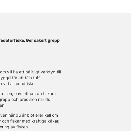
redatorfiske. Ger säkert grepp
 vill ha ett pålitligt verktyg till
ggd för att tåla tuff
 vid allroundfiske.
rrosion, oavsett om du fiskar i
t grepp och precision när du
en.
en när du är blöt eller kall om
r och fiskar med kraftiga käkar,
ering av fisken.