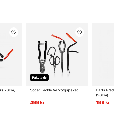
Paketpris
ers 28cm,
Söder Tackle Verktygspaket
Darts Pred
(28cm)
499 kr
199 kr