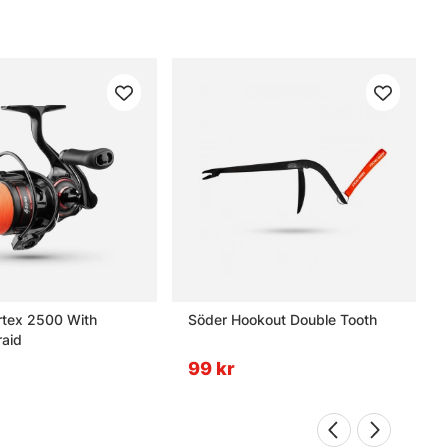
rtex 2500 With
Söder Hookout Double Tooth
aid
99 kr