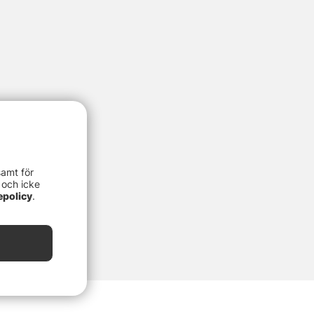
samt för
 och icke
epolicy
.