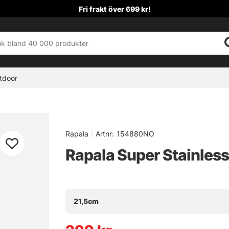
Fri frakt över 699 kr!
tdoor
Rapala
|
Artnr:
154880NO
Rapala Super Stainless 
21,5cm