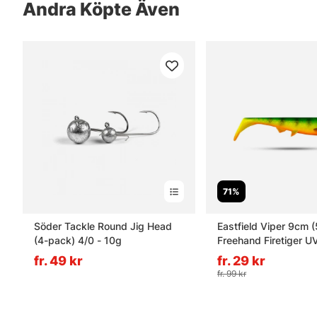
Andra Köpte Även
71%
Söder Tackle Round Jig Head
Eastfield Viper 9cm (
(4-pack) 4/0 - 10g
Freehand Firetiger U
fr. 49 kr
fr. 29 kr
fr. 99 kr