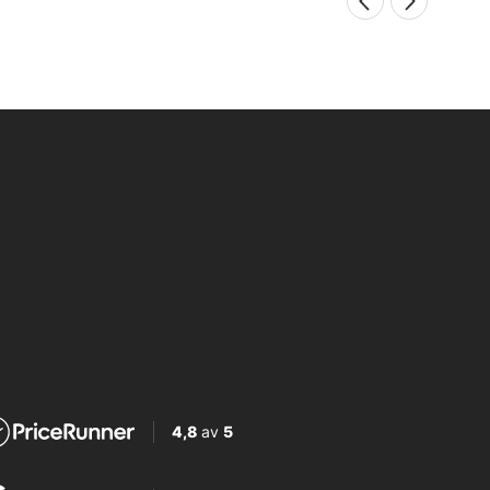
4,8
av
5