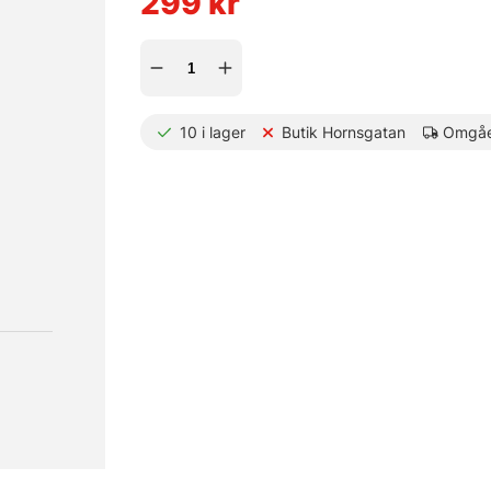
299
kr
10
i lager
Butik Hornsgatan
Omgåe