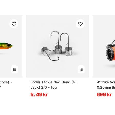
5pcs) -
Söder Tackle Ned Head (4-
4Strike Vo
V
pack) 2/0 - 10g
0,20mm Br
fr. 49 kr
699 kr