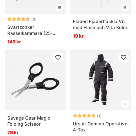
Betyg:
4.7 utav 5 stjärnor
(3)
Fladen Fjäderhäckla Vit
Svartzonker
med Flash och Vita Kulor
Rasselkammare (25-
19 kr
pack)
149 kr
Betyg:
5.0 utav 5 stjär
(1)
Savage Gear Magic
Ursuit Gemino Operative,
Folding Scissor
4-Tex
79 kr