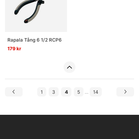
Rapala Tång 6 1/2 RCP6
179 kr
1
3
4
5
...
14