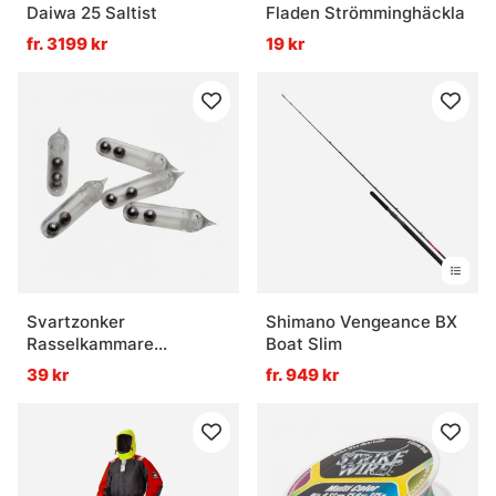
Daiwa 25 Saltist
Fladen Strömminghäckla
fr. 3199 kr
19 kr
Svartzonker
Shimano Vengeance BX
Rasselkammare
Boat Slim
Transparent 5-Pack
39 kr
fr. 949 kr