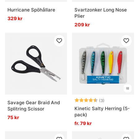
Hurricane Spöhållare
Svartzonker Long Nose
Plier
329 kr
209 kr
Betyg:
4.7 utav 5 stjär
(3)
Savage Gear Braid And
Kinetic Salty Herring (5-
Splitring Scissor
pack)
75 kr
fr. 79 kr