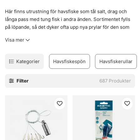
Här finns utrustning för havsfiske som tål salt, drag och
långa pass med tung fisk i andra änden. Sortimentet fylls
på löpande, så det dyker ofta upp nya prylar för den som
vill hålla sig nära det som faktiskt används ute på djupare
Visa mer
vatten.
Bra grejer märks snabbt när vinden ligger på och tacklet
ska ner där fisken står. Här finns sådant som funkar när
Kategorier
Havsfiskespön
Havsfiskerullar
förhållandena blir lite råa, lite stökiga, och när man vill ha
kontroll i stället för bara chansning. Kika gärna in i butiken
Filter
687
Produkter
också, för där kan det ligga fina prisvärda fynd som lätt
glöms bort om man bara scrollar förbi.
» Till fiskemetoder
Vanliga frågor om havsfiske