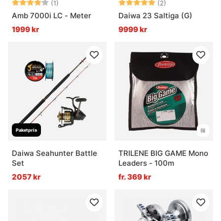
Betyg:
4.0 utav 5 stjärnor
Betyg:
5.0 utav 5 stjär
(1)
(2)
Amb 7000i LC - Meter
Daiwa 23 Saltiga (G)
1999 kr
9999 kr
Paketpris
Daiwa Seahunter Battle
TRILENE BIG GAME Mono
Set
Leaders - 100m
2057 kr
fr. 369 kr