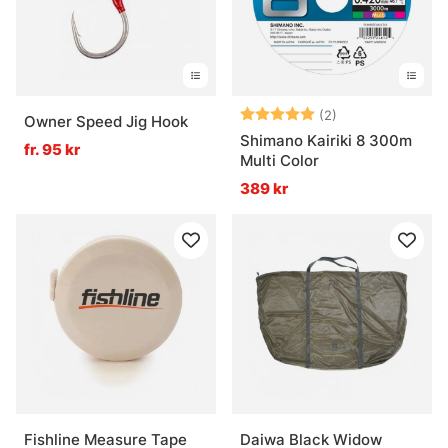
Betyg:
5.0 utav 5 stjär
(2)
Owner Speed Jig Hook
Shimano Kairiki 8 300m
fr. 95 kr
Multi Color
389 kr
Fishline Measure Tape
Daiwa Black Widow