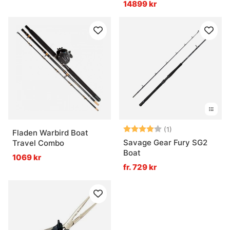
14899 kr
Betyg:
4.0 utav 5 stjär
(1)
Fladen Warbird Boat
Savage Gear Fury SG2
Travel Combo
Boat
1069 kr
fr. 729 kr