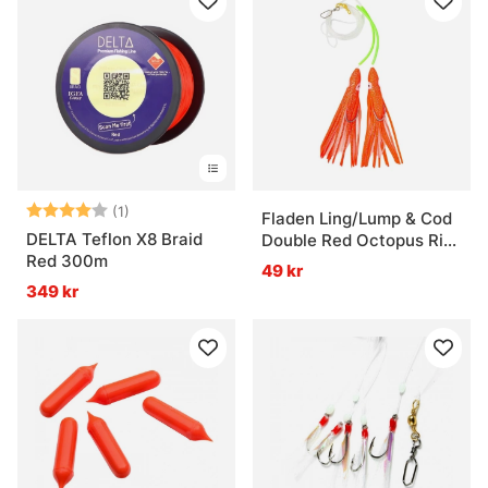
Betyg:
4.0 utav 5 stjärnor
(1)
Fladen Ling/Lump & Cod
DELTA Teflon X8 Braid
Double Red Octopus Rig
Red 300m
7/0 1.0mm
49 kr
349 kr