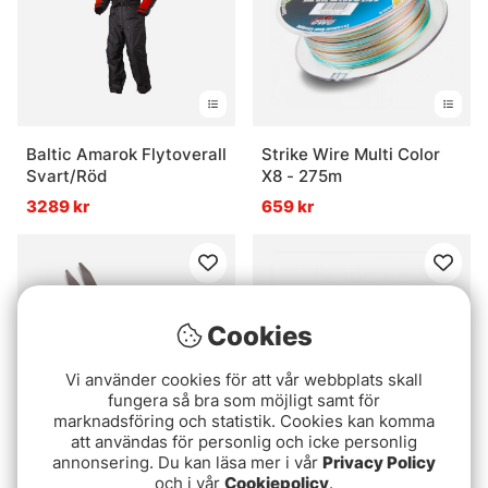
Baltic Amarok Flytoverall
Strike Wire Multi Color
Svart/Röd
X8 - 275m
3289 kr
659 kr
Cookies
Vi använder cookies för att vår webbplats skall
fungera så bra som möjligt samt för
marknadsföring och statistik. Cookies kan komma
att användas för personlig och icke personlig
annonsering. Du kan läsa mer i vår
Privacy Policy
Rapala XD Super Line
Kinetic Smølfen 45g,
och i vår
Cookiepolicy
.