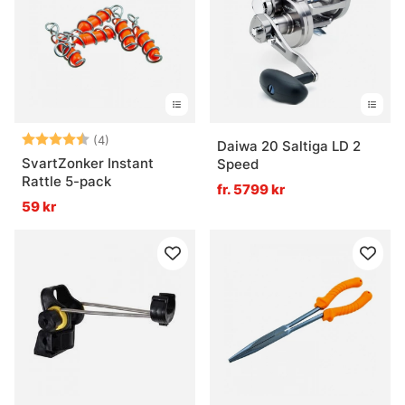
Betyg:
4.3 utav 5 stjärnor
(4)
Daiwa 20 Saltiga LD 2
SvartZonker Instant
Speed
Rattle 5-pack
fr. 5799 kr
59 kr