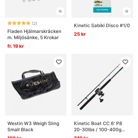
Vad är havsfiske?
Betyg:
5.0 utav 5 stjärnor
(2)
Kinetic Sabiki Disco #1/0
Vad behövs för havsfiske?
Fladen Hjälmarskräcken
25 kr
m. Miljösänke, 5 Krokar
fr. 19 kr
Vad passar bäst när strömmen är hård?
Vad är viktigt att tänka på i saltvatten?
Westin W3 Weigh Sling
Kinetic Boat CC 6' P8
Small Black
20-30lbs / 100-400g
2sec