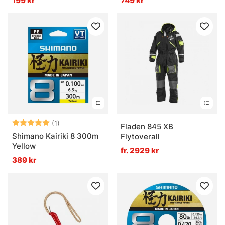
199 kr
749 kr
Betyg:
5.0 utav 5 stjärnor
(1)
Fladen 845 XB
Shimano Kairiki 8 300m
Flytoverall
Yellow
fr. 2929 kr
389 kr