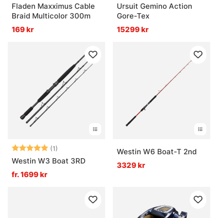
Fladen Maxximus Cable
Ursuit Gemino Action
Braid Multicolor 300m
Gore-Tex
169 kr
15299 kr
Betyg:
5.0 utav 5 stjärnor
(1)
Westin W6 Boat-T 2nd
Westin W3 Boat 3RD
3329 kr
fr. 1699 kr