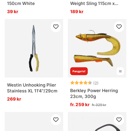
150cm White
Weight Sling 115cm x
70cm
39 kr
189 kr
Pangpris!
Betyg:
4.5 utav 5 stjär
(2)
Westin Unhooking Plier
Berkley Power Herring
Stainless XL 11'4''/29cm
23cm, 300g
269 kr
fr. 259 kr
fr. 329 kr