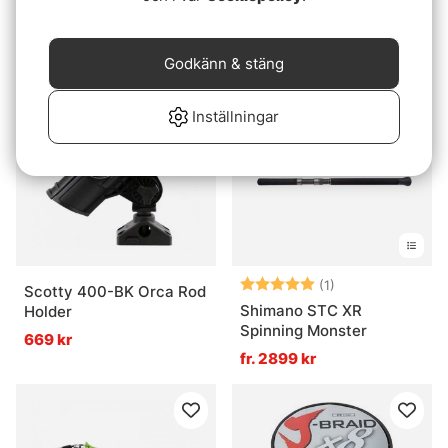
Scissors
9cm
135 kr
35 kr
Godkänn & stäng
Inställningar
Betyg:
5.0 utav 5 stjär
(1)
Scotty 400-BK Orca Rod
Shimano STC XR
Holder
Spinning Monster
669 kr
fr. 2899 kr