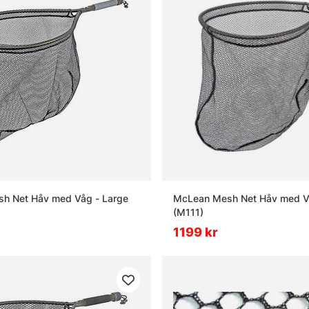
h Net Håv med Våg - Large
McLean Mesh Net Håv med V
(M111)
1199 kr