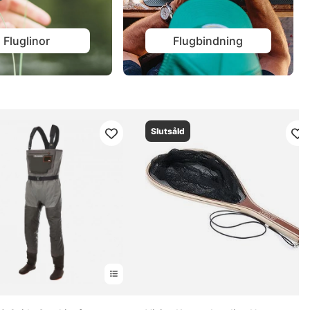
Fluglinor
Flugbindning
Slutsåld