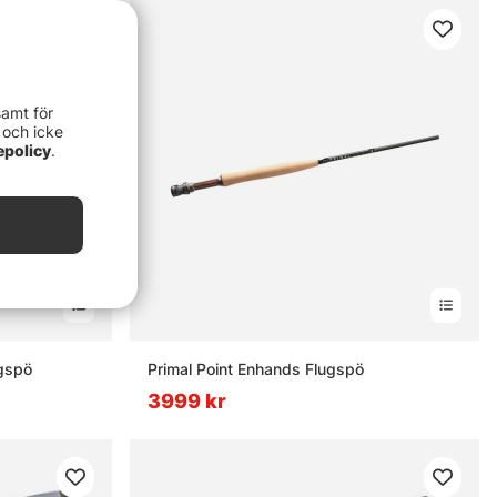
samt för
 och icke
epolicy
.
gspö
Primal Point Enhands Flugspö
3999 kr