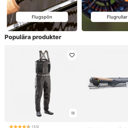
Flugspön
Flugrullar
Populära produkter
Betyg:
4.6 utav 5 stjärnor
(33)