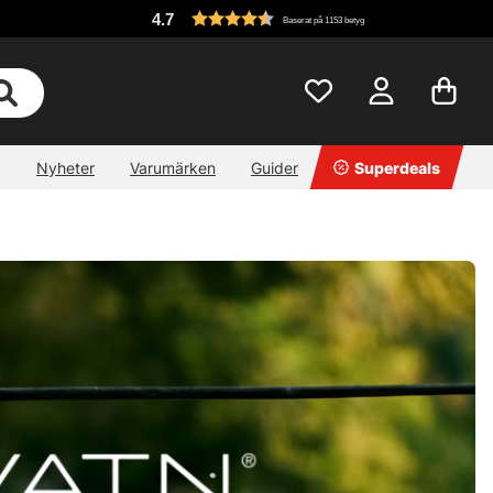
4.7
Baserat på 1153 betyg
Nyheter
Varumärken
Guider
Superdeals