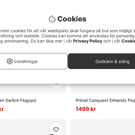
or om flugfiske
Cookies
ugfiske?
nder cookies för att vår webbplats skall fungera så bra som möjligt 
föring och statistik. Cookies kan komma att användas för personlig
ig annonsering. Du kan läsa mer i vår
Privacy Policy
och i vår
Cooki
t flugfiskeset?
Inställningar
Godkänn & stäng
lugbindningsmaterial?
adarbyxor och varför används de?
hm Switch Flugspö
Primal Conquest Enhands Flu
kr
1499 kr