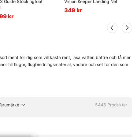
3 Guide Stockingfoot
Vision Keeper Landing Net
l
349 kr
499 kr
ortiment för dig som vill kasta rent, läsa vatten bättre och få mer
 linor till flugor, flugbindningsmaterial, vadare och set för den som
rfarna flugfiskare och nybörjare som vill undvika felköp redan från
h Pool 12 finns med, eftersom de ofta levererar när det blir blött,
ända vid älven. Och den nya Fly Shop på Hornsgatan 148 är väl
Varumärke
5446
Produkter
 olika delar innan säsongen drar igång på allvar.