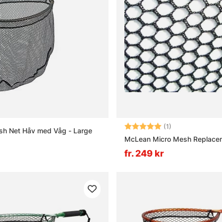
Betyg:
5.0 utav 5 stjär
(1)
h Net Håv med Våg - Large
McLean Micro Mesh Replace
fr. 249 kr