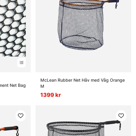
nor
McLean Rubber Net Håv med Våg Orange
ment Net Bag
M
1399 kr