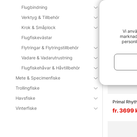
Vanliga fråg
Flugbindning
Verktyg & Tillbehör
Vad är fl
Krok & Småplock
Vi anvä
marknads
Flugfiskevästar
personl
Vad är et
Flytringar & Flytringstillbehör
Vadare & Vadarutrustning
Vad är f
Flugfiskehåvar & Håvtillbehör
Mete & Specimenfiske
Vad är v
Trollingfiske
Havsfiske
Primal Rhyt
Vinterfiske
fr. 3699 