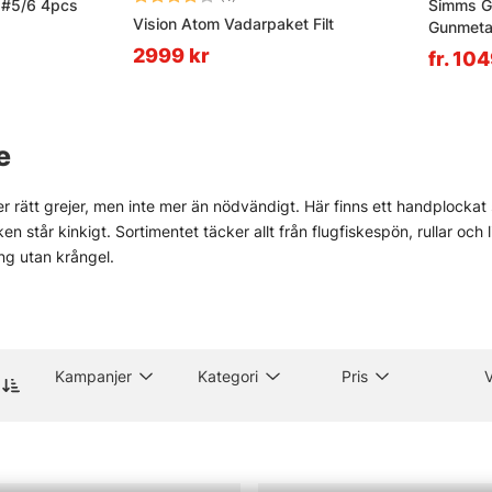
' #5/6 4pcs
Simms G
Vision Atom Vadarpaket Filt
Gunmeta
2999 kr
fr. 10
e
r rätt grejer, men inte mer än nödvändigt. Här finns ett handplockat s
sken står kinkigt. Sortimentet täcker allt från flugfiskespön, rullar och
ng utan krångel.
gt för verkligt fiske. Inte prydnad. Därför finns produkter för både e
som Vision, Simms, Patagonia, A.Jensen, Sage, RIO, Loop, Guideline oc
e stökigt. Sånt väger tungt.
och i butiken i Stockholm finns också råd som faktiskt går att anv
Kampanjer
Kategori
Pris
 för den som vill se prylarna på nära håll och känna skillnaden mellan
ll fiskemetoder