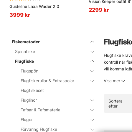
Vision Keeper outfit 9
Guideline Laxa Wader 2.0
2299 kr
3999 kr
Flugfisk
Fiskemetoder
Spinnfiske
Flugfiske kräve
Flugfiske
kontroll när fi
vill komma igå
Flugspön
Urvalet är byg
Flugfiskerullar & Extraspolar
Visa mer
start. Märken 
blåsigt och lit
Flugfiskeset
I webbshoppen 
Fluglinor
Sortera
värd ett besök
efter
Tafsar & Tafsmaterial
» Tillbaka ti
Flugor
Förvaring Flugfiske