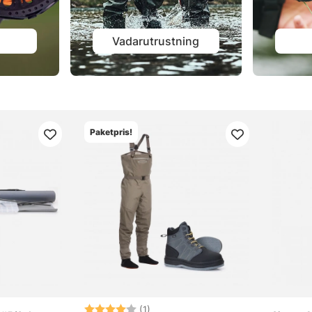
Vadarutrustning
Paketpris!
Betyg:
4.0 utav 5 stjärnor
(1)