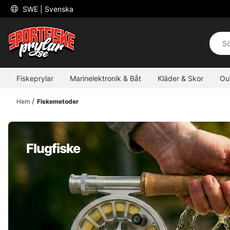
 SWE 
| Svenska
Fiskeprylar
Marinelektronik & Båt
Kläder & Skor
Ou
Hem
Fiskemetoder
Flugfiske