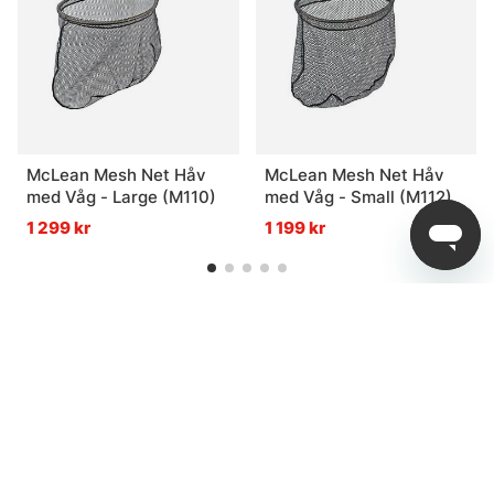
McLean Mesh Net Håv
McLean Mesh Net Håv
med Våg - Large (M110)
med Våg - Small (M112)
1 299 kr
1 199 kr