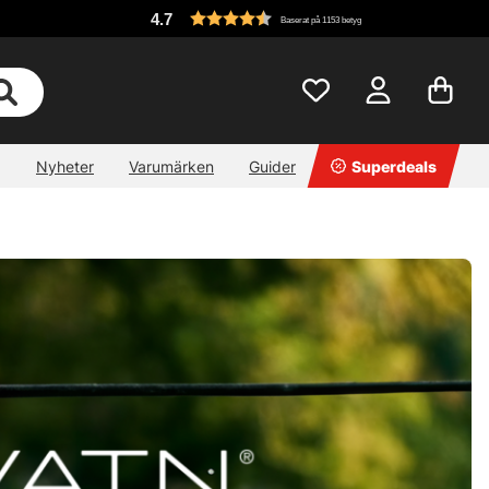
4.7
Baserat på 1153 betyg
Nyheter
Varumärken
Guider
Superdeals