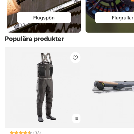
Flugspön
Flugrullar
Populära produkter
Betyg:
4.6 utav 5 stjärnor
(33)