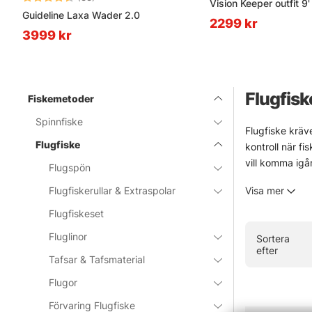
Vision Keeper outfit 9
Guideline Laxa Wader 2.0
2299 kr
3999 kr
Flugfisk
Fiskemetoder
Spinnfiske
Flugfiske kräve
Flugfiske
kontroll när fi
vill komma igå
Flugspön
Urvalet är byg
Flugfiskerullar & Extraspolar
Visa mer
start. Märken 
blåsigt och lit
Flugfiskeset
I webbshoppen 
Fluglinor
Sortera
värd ett besök
efter
Tafsar & Tafsmaterial
» Tillbaka ti
Flugor
Förvaring Flugfiske