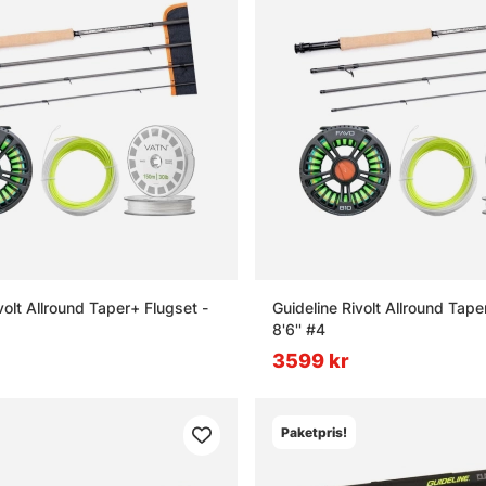
volt Allround Taper+ Flugset -
Guideline Rivolt Allround Tape
8'6'' #4
3599 kr
Paketpris!