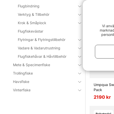
Vanliga fråg
Flugbindning
Verktyg & Tillbehör
Vad är fl
Krok & Småplock
Vi anvä
marknads
Flugfiskevästar
personl
Vad är et
Flytringar & Flytringstillbehör
Vadare & Vadarutrustning
Vad är f
Flugfiskehåvar & Håvtillbehör
Mete & Specimenfiske
Vad är v
Trollingfiske
Havsfiske
Umpqua Swi
Pack
Vinterfiske
2190 kr
Paketpris!