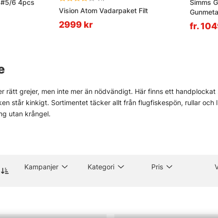
' #5/6 4pcs
Simms G
Vision Atom Vadarpaket Filt
Gunmeta
2999 kr
fr. 10
e
r rätt grejer, men inte mer än nödvändigt. Här finns ett handplockat s
sken står kinkigt. Sortimentet täcker allt från flugfiskespön, rullar och
ng utan krångel.
gt för verkligt fiske. Inte prydnad. Därför finns produkter för både e
som Vision, Simms, Patagonia, A.Jensen, Sage, RIO, Loop, Guideline oc
e stökigt. Sånt väger tungt.
och i butiken i Stockholm finns också råd som faktiskt går att anv
Kampanjer
Kategori
Pris
 för den som vill se prylarna på nära håll och känna skillnaden mellan
ll fiskemetoder