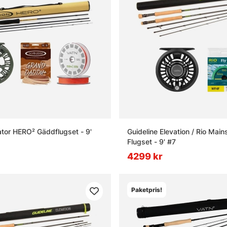
ator HERO² Gäddflugset - 9'
Guideline Elevation / Rio Mai
Flugset - 9' #7
4299 kr
Paketpris!