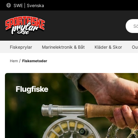
 SWE 
| Svenska
Fiskeprylar
Marinelektronik & Båt
Kläder & Skor
Ou
Hem
Fiskemetoder
Flugfiske