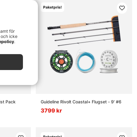
Paketpris!
samt för
 och icke
epolicy
.
st Pack
Guideline Rivolt Coastal+ Flugset - 9' #6
3799 kr
Paketpris!