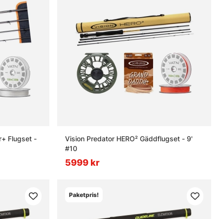
r+ Flugset -
Vision Predator HERO² Gäddflugset - 9'
#10
5999 kr
Paketpris!