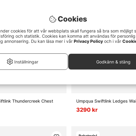
or om flugfiske
Cookies
ugfiske?
nder cookies för att vår webbplats skall fungera så bra som möjligt 
föring och statistik. Cookies kan komma att användas för personlig
ig annonsering. Du kan läsa mer i vår
Privacy Policy
och i vår
Cooki
t flugfiskeset?
Inställningar
Godkänn & stäng
lugbindningsmaterial?
adarbyxor och varför används de?
ftlink Thundercreek Chest
Umpqua Swiftlink Ledges Wai
3290 kr
Paketpris!