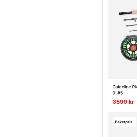
Guideline Ri
9' #5
3599 kr
Paketpris!