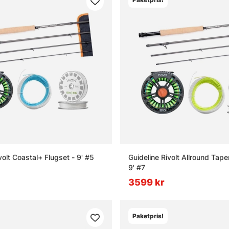
volt Coastal+ Flugset - 9' #5
Guideline Rivolt Allround Tape
9' #7
3599 kr
Paketpris!