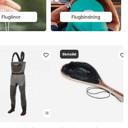
Fluglinor
Flugbindning
Slutsåld