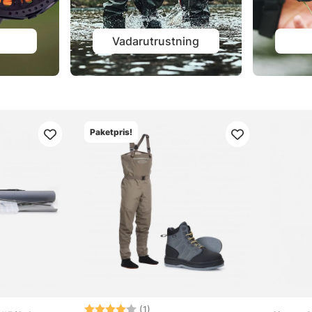
Vadarutrustning
Paketpris!
Betyg:
4.0 utav 5 stjärnor
(1)