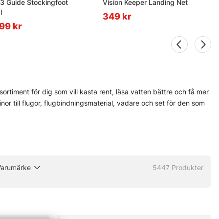
3 Guide Stockingfoot
Vision Keeper Landing Net
l
349 kr
499 kr
ortiment för dig som vill kasta rent, läsa vatten bättre och få mer
 linor till flugor, flugbindningsmaterial, vadare och set för den som
rfarna flugfiskare och nybörjare som vill undvika felköp redan från
h Pool 12 finns med, eftersom de ofta levererar när det blir blött,
ända vid älven. Och den nya Fly Shop på Hornsgatan 148 är väl
Varumärke
5447
Produkter
 olika delar innan säsongen drar igång på allvar.