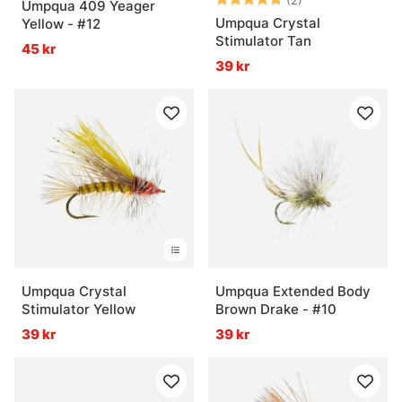
(2)
Umpqua 409 Yeager
Umpqua Crystal
Yellow - #12
Stimulator Tan
45 kr
39 kr
Umpqua Crystal
Umpqua Extended Body
Stimulator Yellow
Brown Drake - #10
39 kr
39 kr