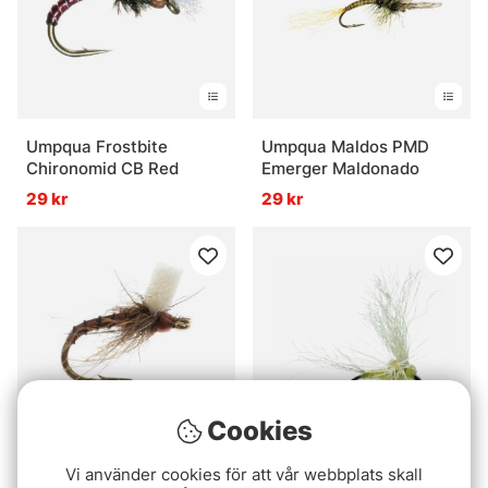
Umpqua Frostbite
Umpqua Maldos PMD
Chironomid CB Red
Emerger Maldonado
29 kr
29 kr
Cookies
Umpqua Massacre Midge
Umpqua May Day PMD
Vi använder cookies för att vår webbplats skall