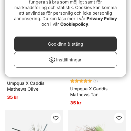
Mccannel Brown
fungera så bra som möjligt samt för
39 kr
marknadsföring och statistik. Cookies kan komma
35 kr
att användas för personlig och icke personlig
annonsering. Du kan läsa mer i vår
Privacy Policy
och i vår
Cookiepolicy
.
Godkänn & stäng
Inställningar
Betyg:
5.0 utav 5 stjär
(1)
Umpqua X Caddis
Umpqua X Caddis
Mathews Olive
Mathews Tan
35 kr
35 kr