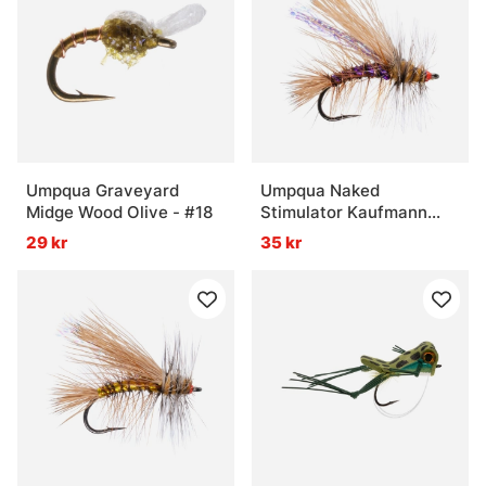
Umpqua Graveyard
Umpqua Naked
Midge Wood Olive - #18
Stimulator Kaufmann
Purple - #10
29 kr
35 kr