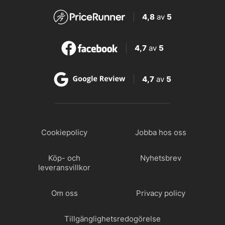
4,8
av
5
4,7
av
5
4,7
av
5
Cookiepolicy
Jobba hos oss
Köp- och
Nyhetsbrev
leveransvillkor
Om oss
Privacy policy
Tillgänglighetsredogörelse