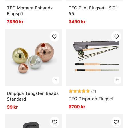
TFO Moment Enhands
TFO Pilot Flugset - 9'0''
Flugspö
#5
7890 kr
3490 kr
Betyg:
5.0 utav 5 stjär
(2)
Umpqua Tungsten Beads
TFO Dispatch Flugset
Standard
6790 kr
99 kr