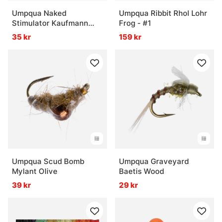
Umpqua Naked
Umpqua Ribbit Rhol Lohr
Stimulator Kaufmann
Frog - #1
Yellow - #10
35 kr
159 kr
Umpqua Scud Bomb
Umpqua Graveyard
Mylant Olive
Baetis Wood
39 kr
29 kr