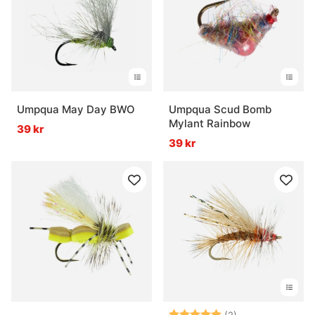
Umpqua May Day BWO
Umpqua Scud Bomb
Mylant Rainbow
39 kr
39 kr
Betyg:
5.0 utav 5 stjär