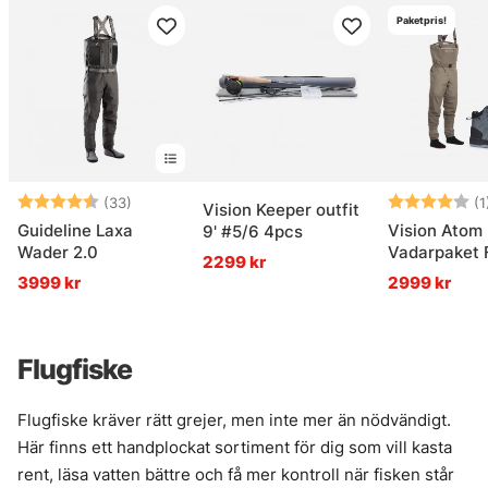
Paketpris!
Betyg:
4.6 utav 5 stjärnor
Betyg:
(33)
(1
Vision Keeper outfit
Guideline Laxa
Vision Atom
9' #5/6 4pcs
Wader 2.0
Vadarpaket F
2299 kr
3999 kr
2999 kr
Flugfiske
Flugfiske kräver rätt grejer, men inte mer än nödvändigt.
Här finns ett handplockat sortiment för dig som vill kasta
rent, läsa vatten bättre och få mer kontroll när fisken står