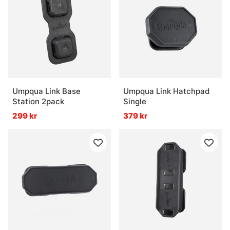
Umpqua Link Base
Umpqua Link Hatchpad
Station 2pack
Single
299 kr
379 kr