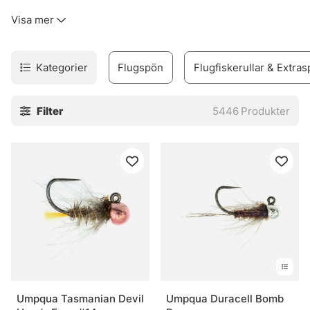
kinkigt. Sortimentet täcker allt från flugfiskespön, rullar
Visa mer
och linor till flugor, flugbindningsmaterial, vadare och set
för den som vill komma igång utan krångel.
Urvalet är byggt för verkligt fiske. Inte prydnad. Därför
Kategorier
Flugspön
Flugfiskerullar & Extras
finns produkter för både erfarna flugfiskare och nybörjare
som vill undvika felköp redan från start. Märken som
Filter
5446
Produkter
Vision, Simms, Patagonia, A.Jensen, Sage, RIO, Loop,
Guideline och Pool 12 finns med, eftersom de ofta
levererar när det blir blött, blåsigt och lite stökigt. Sånt
väger tungt.
I webbshoppen och i butiken i Stockholm finns också råd
som faktiskt går att använda vid älven. Och den nya Fly
Shop på Hornsgatan 148 är väl värd ett besök för den som
vill se prylarna på nära håll och känna skillnaden mellan
olika delar innan säsongen drar igång på allvar.
» Tillbaka till fiskemetoder
Umpqua Tasmanian Devil
Umpqua Duracell Bomb