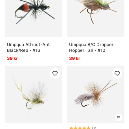
Umpqua Attract-Ant
Umpqua B/C Dropper
Black/Red - #16
Hopper Tan - #10
39 kr
39 kr
Betyg:
5.0 utav 5 stjär
(1)