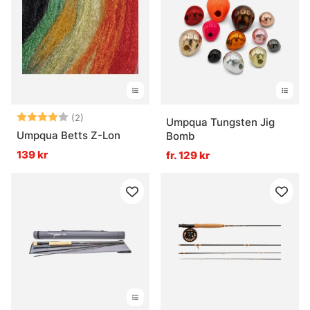
Betyg:
4.0 utav 5 stjärnor
(2)
Umpqua Tungsten Jig
Umpqua Betts Z-Lon
Bomb
139 kr
fr. 129 kr