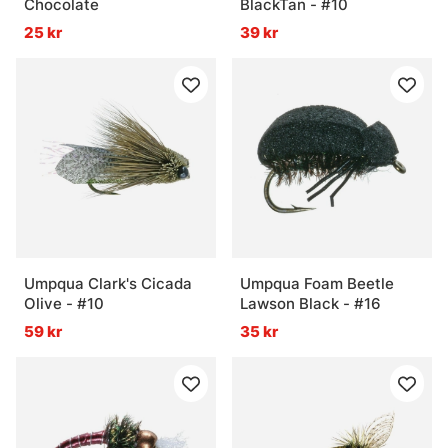
Chocolate
BlackTan - #10
25 kr
39 kr
Umpqua Clark's Cicada
Umpqua Foam Beetle
Olive - #10
Lawson Black - #16
59 kr
35 kr