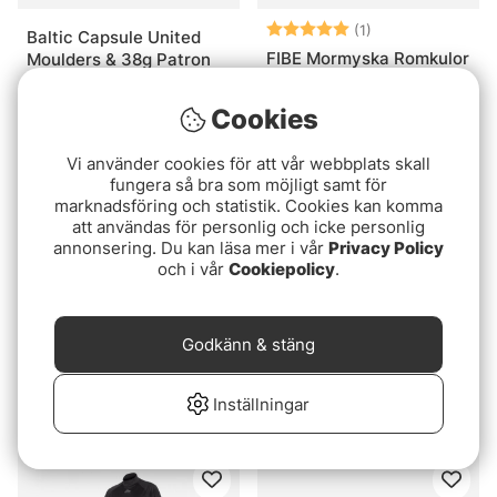
Betyg:
5.0 utav 5 stjär
(1)
Baltic Capsule United
FIBE Mormyska Romkulor
Moulders & 38g Patron
49 kr
549 kr
Cookies
Paketpris!
Vi använder cookies för att vår webbplats skall
fungera så bra som möjligt samt för
marknadsföring och statistik. Cookies kan komma
att användas för personlig och icke personlig
annonsering. Du kan läsa mer i vår
Privacy Policy
och i vår
Cookiepolicy
.
Godkänn & stäng
Sonik Lokbox Compact
Soft/Medium/Hard
Fantastica Set
fr. 189 kr
Inställningar
589 kr