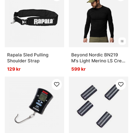
Rapala Sled Pulling
Beyond Nordic BN219
Shoulder Strap
M's Light Merino LS Crew
Onyx Black
129 kr
599 kr