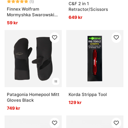
Betyg:
5.0 utav 5 stjärnor
(1)
C&F 2 in 1
Finnex Wolfram
Retractor/Scissors
Mormyshka Swarowski
649 kr
B8
59 kr
Patagonia Homepool Mitt
Korda Strippa Tool
Gloves Black
129 kr
749 kr