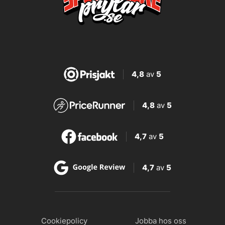
4,8
av
5
4,8
av
5
4,7
av
5
4,7
av
5
Cookiepolicy
Jobba hos oss