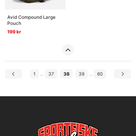
Avid Compound Large
Pouch
199 kr
1
...
37
38
39
...
60