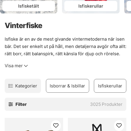
Isfisketält
Isfiskerullar
Vinterfiske
Isfiske är en av de mest givande vintermetoderna när isen
bär. Det ser enkelt ut på håll, men detaljerna avgör ofta allt:
rätt borr, rätt balanspirk, rätt känsla för djup och rörelse.
När bitarna faller på plats blir fisket ovanligt tydligt. Kort,
Visa mer
rakt, effektivt.
Här finns utrustning för många olika upplägg, från
isolerade pop-up-tält som håller vinden borta till pirkar
Kategorier
Isborrar & Isbillar
Isfiskerullar
från Bergmans som gör jobbet i hemmavatten där små
skillnader kan spela stor roll. Utbudet är brett, så det blir
Filter
3025
Produkter
lättare att hitta något som passar både platsen och fisket,
utan onödigt krångel.
Vinterfiske kräver lite mer fingertoppskänsla. Men när
isen är stabil och grejerna sitter, då är det ett fiskesätt som