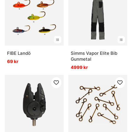
levererar väldigt ren fiskeglädje. Ganska rått. Ganska
vackert också.
» Tillbaka till fiskemetoder
Vanliga frågor om vinterfiske
FIBE Landö
Simms Vapor Elite Bib
Gunmetal
69 kr
Vad är vinterfiske?
4999 kr
Vad är en balanspirk?
Vad är ett isolerat pop-up-tält?