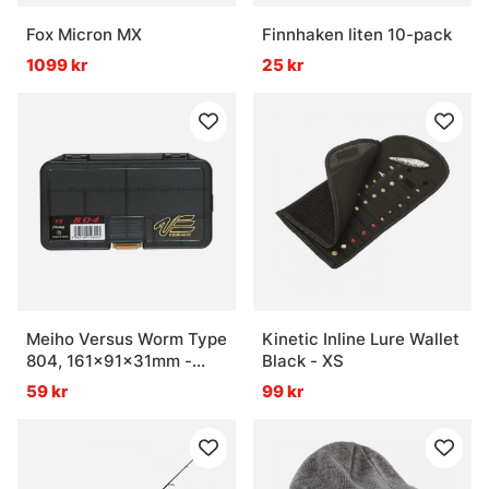
Fox Micron MX
Finnhaken liten 10-pack
1099 kr
25 kr
Meiho Versus Worm Type
Kinetic Inline Lure Wallet
804, 161x91x31mm -
Black - XS
Black
59 kr
99 kr