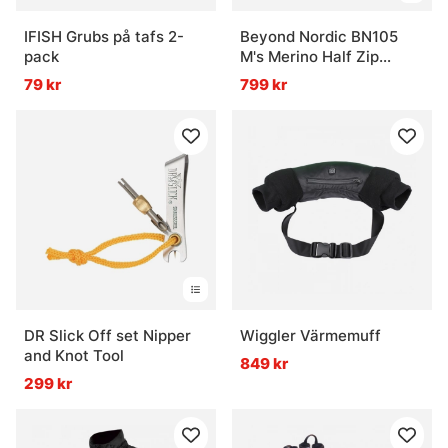
IFISH Grubs på tafs 2-
Beyond Nordic BN105
pack
M's Merino Half Zip
Hoodie Onyx Black
79 kr
799 kr
DR Slick Off set Nipper
Wiggler Värmemuff
and Knot Tool
849 kr
299 kr