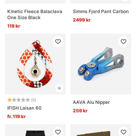
Kinetic Fleece Balaclava
Simms Fjord Pant Carbon
One Size Black
2499 kr
119 kr
Betyg:
1.0 utav 5 stjärnor
(1)
AAVA Alu Nipper
IFISH Laisan 60
259 kr
fr. 119 kr