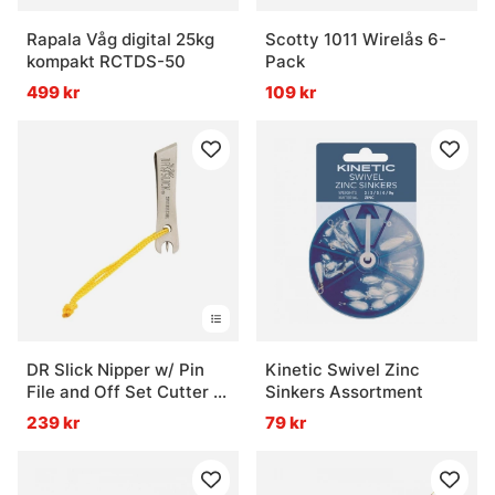
Rapala Våg digital 25kg
Scotty 1011 Wirelås 6-
kompakt RCTDS-50
Pack
499 kr
109 kr
DR Slick Nipper w/ Pin
Kinetic Swivel Zinc
File and Off Set Cutter 2''
Sinkers Assortment
Stainless Steel
239 kr
79 kr