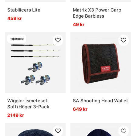
Stabilicers Lite
Matrix X3 Power Carp
Edge Barbless
459 kr
49 kr
Paketpris!
Wiggler ismeteset
SA Shooting Head Wallet
Soft/Höger 3-Pack
649 kr
2149 kr