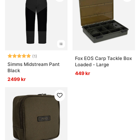
Betyg:
5.0 utav 5 stjärnor
(1)
Fox EOS Carp Tackle Box
Simms Midstream Pant
Loaded - Large
Black
449 kr
2499 kr