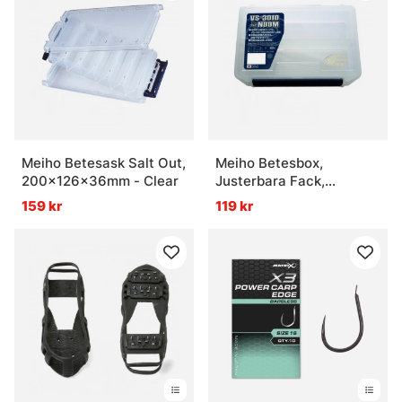
Meiho Betesask Salt Out,
Meiho Betesbox,
200x126x36mm - Clear
Justerbara Fack,
205x145x60mm - Clear
159 kr
119 kr