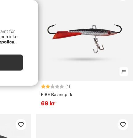
samt för
 och icke
epolicy
.
Betyg:
2.0 utav 5 stjärnor
(1)
FIBE Balanspirk
69 kr