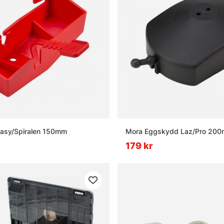
asy/Spiralen 150mm
Mora Eggskydd Laz/Pro 20
179 kr