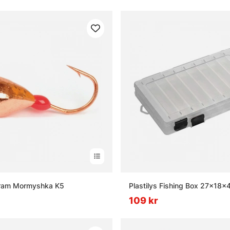
or om vinterfiske
nterfiske?
 balanspirk?
t isolerat pop-up-tält?
fram Mormyshka K5
Plastilys Fishing Box 27x18x
109 kr