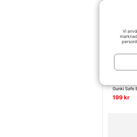
Vi anvä
marknads
personl
Gunki Safe
199 kr