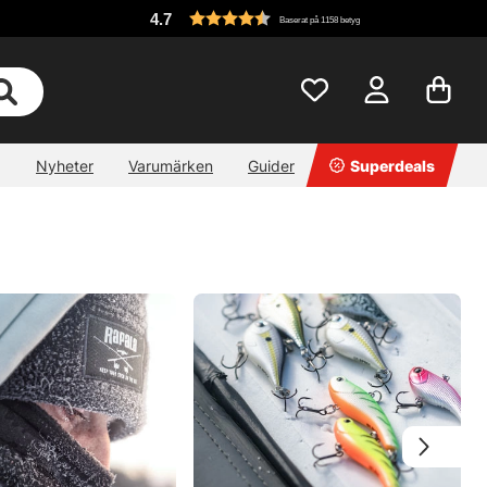
4.7
Baserat på 1158 betyg
Nyheter
Varumärken
Guider
Superdeals