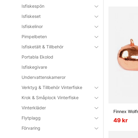
Isfiskespön
Vanliga fråg
Isfiskeset
Vad är vi
Isfiskelinor
Pimpelbeten
Isfisketält & Tillbehör
Vad är en
Portabla Ekolod
Isfiskegivare
Vad är et
Undervattenskameror
Verktyg & Tillbehör Vinterfiske
Krok & Småplock Vinterfiske
Vinterkläder
Finnex Wol
Flytplagg
49 kr
Förvaring