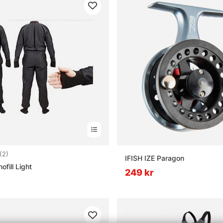
3.0 utav 5 stjärnor
(2)
IFISH IZE Paragon
ofill Light
249 kr