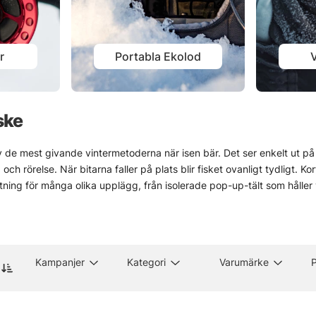
r
Portabla Ekolod
V
ske
v de mest givande vintermetoderna när isen bär. Det ser enkelt ut på hå
och rörelse. När bitarna faller på plats blir fisket ovanligt tydligt. Kort
stning för många olika upplägg, från isolerade pop-up-tält som håller 
r små skillnader kan spela stor roll. Utbudet är brett, så det blir lä
l.
ver lite mer fingertoppskänsla. Men när isen är stabil och grejerna sitt
Ganska vackert också.
Kampanjer
Kategori
Varumärke
P
ll fiskemetoder