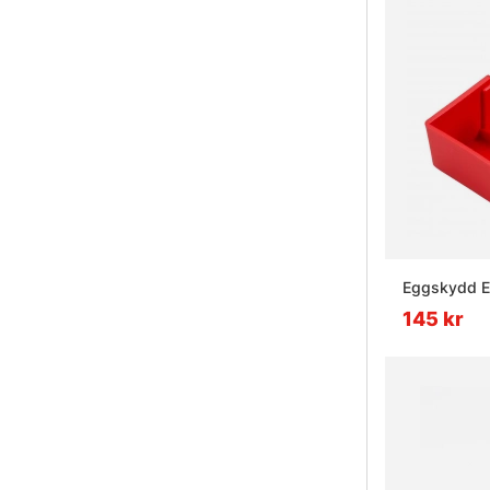
Eggskydd E
145 kr