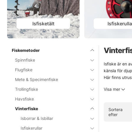
Isfisketält
Isfiskerulla
Vinterfi
Fiskemetoder
Spinnfiske
Isfiske är en a
Flugfiske
känsla för djup 
Här finns utru
Mete & Specimenfiske
hemmavatten dä
Trollingfiske
Visa mer
onödigt krånge
Vinterfiske krä
Havsfiske
Ganska rått. 
Vinterfiske
Sortera
efter
» Tillbaka ti
Isborrar & Isbillar
Isfiskerullar