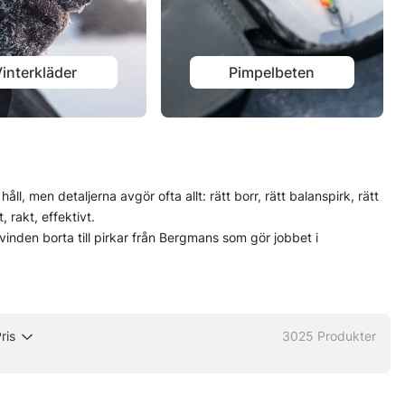
interkläder
Pimpelbeten
ll, men detaljerna avgör ofta allt: rätt borr, rätt balanspirk, rätt
, rakt, effektivt.
vinden borta till pirkar från Bergmans som gör jobbet i
ttare att hitta något som passar både platsen och fisket, utan
er, då är det ett fiskesätt som levererar väldigt ren fiskeglädje.
ris
3025
Produkter