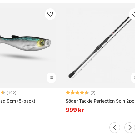
4.5 utav 5 stjärnor
Betyg:
4.9 utav 5 stjärnor
(122)
(7)
had 9cm (5-pack)
Söder Tackle Perfection Spin 2pc
999 kr