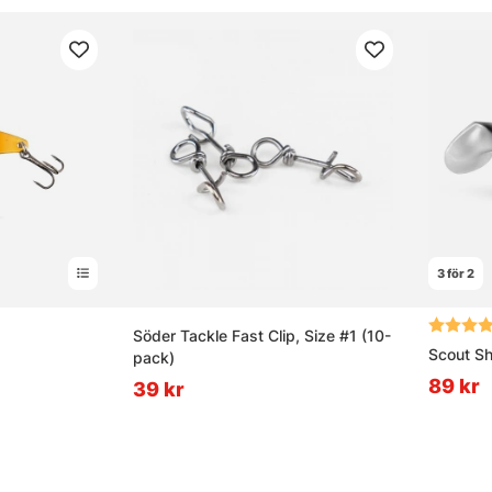
3 för 2
av 5 stjärnor
Betyg:
Söder Tackle Fast Clip, Size #1 (10-
Scout S
pack)
89 kr
39 kr