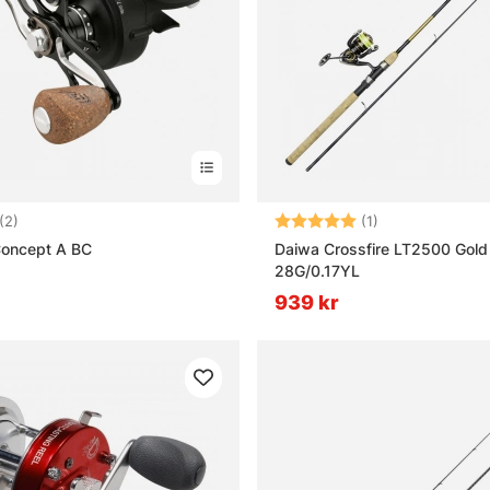
a beten till spinnfiske?
illnaden mellan haspelrulle och multirulle vid spinnfiske?
t bra spinnfiskeset för nybörjare?
5.0 utav 5 stjärnor
Betyg:
5.0 utav 5 stjär
(2)
(1)
Concept A BC
Daiwa Crossfire LT2500 Gold 
28G/0.17YL
939 kr