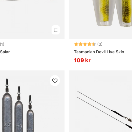
5.0 utav 5 stjärnor
Betyg:
4.7 utav 5 stjä
(1)
(3)
 Salar
Tasmanian Devil Live Skin
109 kr