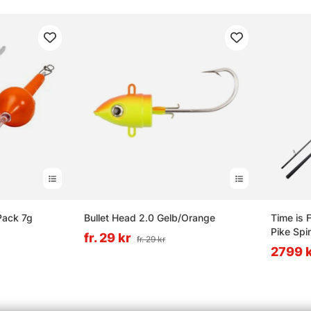
Pack 7g
Bullet Head 2.0 Gelb/Orange
Time is 
Pike Spi
fr. 29 kr
fr. 29 kr
2799 