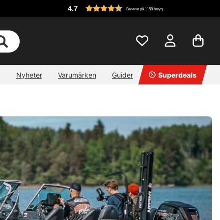
4.7
Baserat på 1158 betyg
Nyheter
Varumärken
Guider
Superdeals