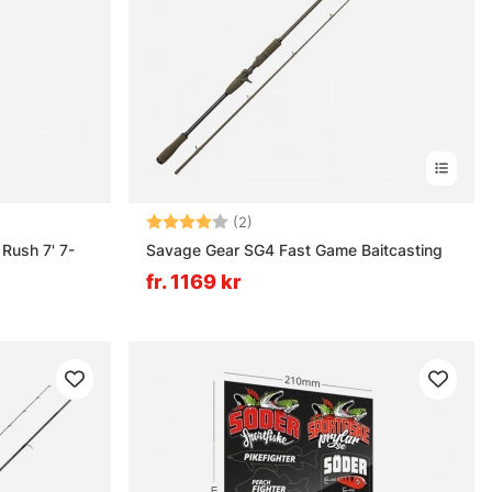
nor
Betyg:
4.0 utav 5 stjärnor
(2)
Rush 7' 7-
Savage Gear SG4 Fast Game Baitcasting
fr. 1169 kr