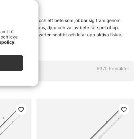
lle eller multirulle, och ett bete som jobbar sig fram genom
et lever — när fart, paus, djup och val av bete får spela ihop.
samt för
r att betet täcker vatten snabbt och letar upp aktiva fiskar.
 och icke
tid, vatten och hur fisken står. Rätt verktyg gör jobbet lättare,
epolicy
.
invevning. Sådant kan vara hela grejen.
komma igång utan krångel till välkända produkter och prylar för mer
ör verkligt fiske — inte bara för fin hylla. Det här är en metod
6370
Produkter