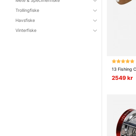
Mete & Specimenfiske
Vad är br
Trollingfiske
Havsfiske
Vad är sk
Vinterfiske
Vad är et
Betyg:
13 Fishing 
2549 kr