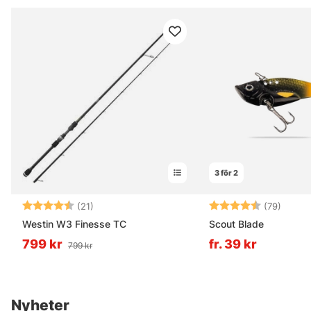
3 för 2
Betyg:
4.4 utav 5 stjärnor
Betyg:
4.2 ut
(21)
(79)
Westin W3 Finesse TC
Scout Blade
799 kr
fr. 39 kr
799 kr
Nyheter