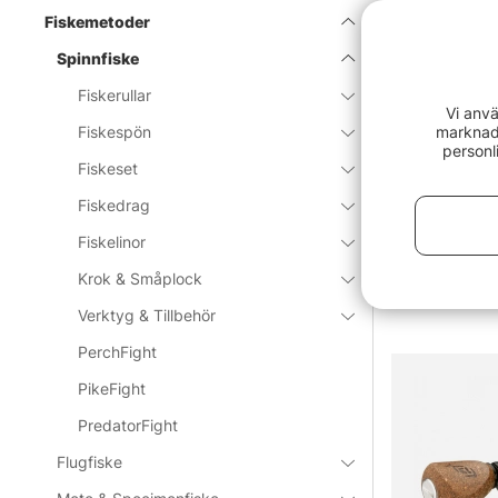
Spinnfi
Fiskemetoder
Spinnfiske
Spinnfiske är 
Fiskerullar
vattnet. Enkelt
Vi anvä
Metoden passar
marknads
Fiskespön
Spinnare, jigga
personl
Fiskeset
Visa mer
men det är oft
Här finns ett b
Fiskedrag
nischade upplä
Fiskelinor
Sortera
som tål erfaren
efter
Krok & Småplock
» Till fiske
Verktyg & Tillbehör
PerchFight
Vanliga frå
PikeFight
PredatorFight
Vad är sp
Flugfiske