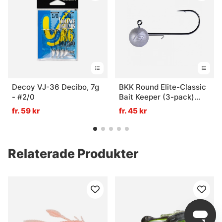
Decoy VJ-36 Decibo, 7g
BKK Round Elite-Classic
- #2/0
Bait Keeper (3-pack)
#5/0 - 10g
fr. 59 kr
fr. 45 kr
Relaterade Produkter