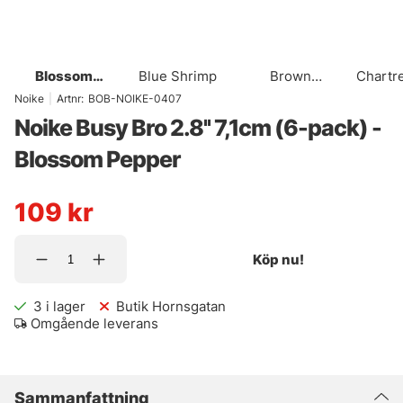
Blossom
Blue Shrimp
Brown
Chartr
Pepper
Cinnamon
Noike
|
Artnr:
BOB-NOIKE-0407
Purple
Noike Busy Bro 2.8'' 7,1cm (6-pack) -
Blossom Pepper
109
kr
Köp nu!
3
i lager
Butik Hornsgatan
Omgående leverans
Sammanfattning