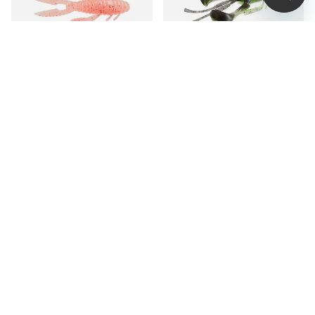
Noike Yabby 3,8cm (8-
Nays CRD
pack)
fr. 109 kr
fr. 89 kr