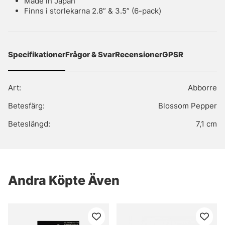
Made in Japan
Finns i storlekarna 2.8” & 3.5” (6-pack)
Specifikationer
Frågor & Svar
Recensioner
GPSR
Art:
Abborre
Betesfärg:
Blossom Pepper
Beteslängd:
7,1 cm
Andra Köpte Även