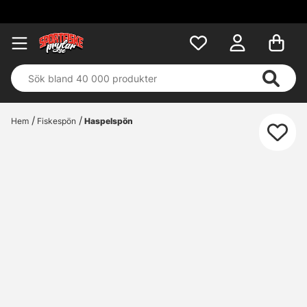
Fri frakt över 699
Hem
Fiskespön
Haspelspön