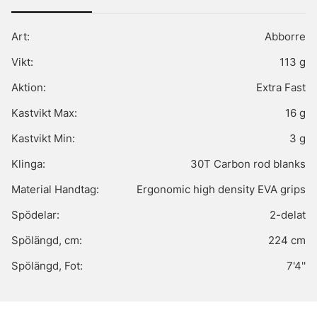
Art:
Abborre
Vikt:
113 g
Aktion:
Extra Fast
Kastvikt Max:
16 g
Kastvikt Min:
3 g
Klinga:
30T Carbon rod blanks
Material Handtag:
Ergonomic high density EVA grips
Spödelar:
2-delat
Spölängd, cm:
224 cm
Spölängd, Fot:
7'4''